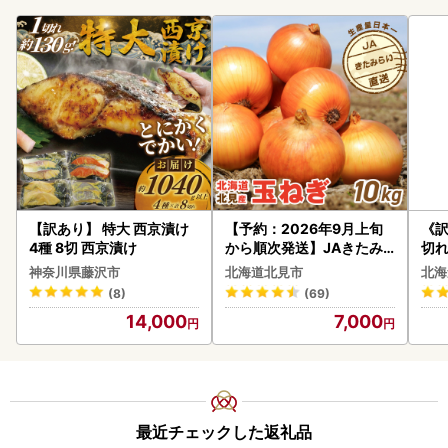
【訳あり】 特大 西京漬け
【予約：2026年9月上旬
《
4種 8切 西京漬け
から順次発送】JAきたみ
切れ
らい産 玉ねぎ Lサイズ 10k
0g 
神奈川県藤沢市
北海道北見市
北海
g ( タマネギ たまねぎ 野菜
(8)
(69)
)【210-0003-2026】
14,000
7,000
最近チェックした返礼品