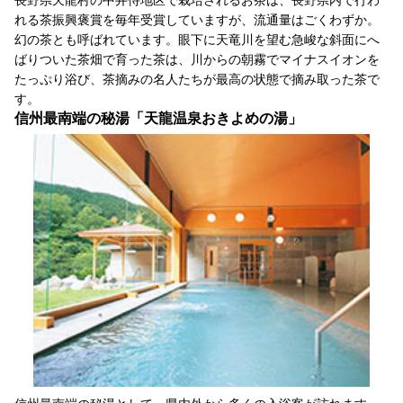
れる茶振興褒賞を毎年受賞していますが、流通量はごくわずか。
幻の茶とも呼ばれています。眼下に天竜川を望む急峻な斜面にへ
ばりついた茶畑で育った茶は、川からの朝霧でマイナスイオンを
たっぷり浴び、茶摘みの名人たちが最高の状態で摘み取った茶で
す。
信州最南端の秘湯「天龍温泉おきよめの湯」