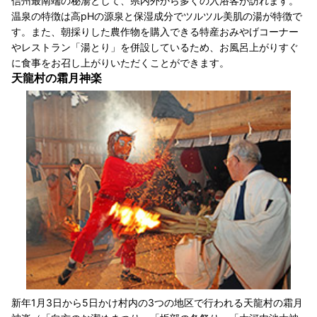
信州最南端の秘湯として、県内外から多くの入浴客が訪れます。
温泉の特徴は高pHの源泉と保湿成分でツルツル美肌の湯が特徴で
す。また、朝採りした農作物を購入できる特産おみやげコーナー
やレストラン「湯とり」を併設しているため、お風呂上がりすぐ
に食事をお召し上がりいただくことができます。
天龍村の霜月神楽
新年1月3日から5日かけ村内の3つの地区で行われる天龍村の霜月