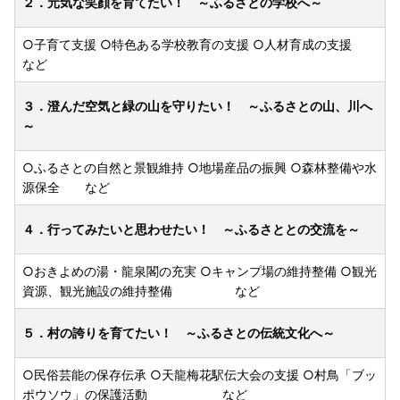
２．元気な笑顔を育てたい！ ～ふるさとの学校へ～
○子育て支援 ○特色ある学校教育の支援 ○人材育成の支援
など
３．澄んだ空気と緑の山を守りたい！ ～ふるさとの山、川へ
～
○ふるさとの自然と景観維持 ○地場産品の振興 ○森林整備や水
源保全 など
４．行ってみたいと思わせたい！ ～ふるさととの交流を～
○おきよめの湯・龍泉閣の充実 ○キャンプ場の維持整備 ○観光
資源、観光施設の維持整備 など
５．村の誇りを育てたい！ ～ふるさとの伝統文化へ～
○民俗芸能の保存伝承 ○天龍梅花駅伝大会の支援 ○村鳥「ブッ
ポウソウ」の保護活動 など