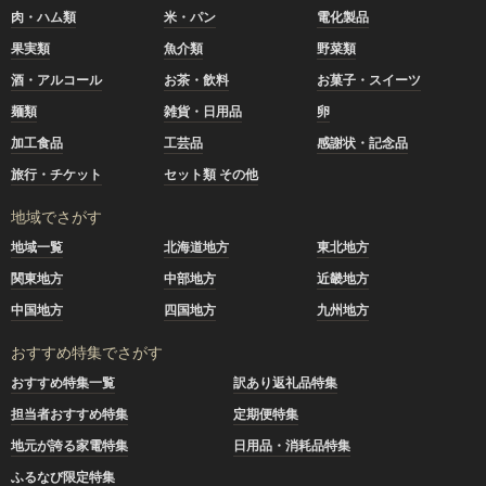
肉・ハム類
米・パン
電化製品
果実類
魚介類
野菜類
酒・アルコール
お茶・飲料
お菓子・スイーツ
麺類
雑貨・日用品
卵
加工食品
工芸品
感謝状・記念品
旅行・チケット
セット類 その他
地域でさがす
地域一覧
北海道地方
東北地方
関東地方
中部地方
近畿地方
中国地方
四国地方
九州地方
おすすめ特集でさがす
おすすめ特集一覧
訳あり返礼品特集
担当者おすすめ特集
定期便特集
地元が誇る家電特集
日用品・消耗品特集
ふるなび限定特集