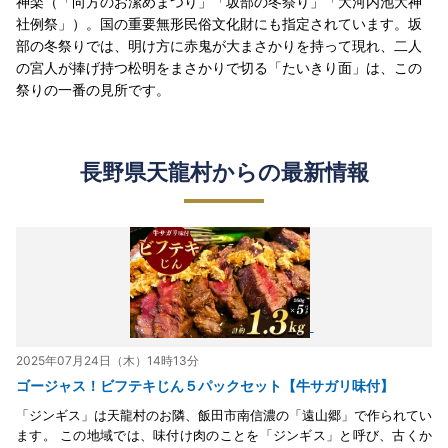
神楽（「向方のお潔めまつり」「坂部の冬祭り」「大河内池大神
社例祭」）。国の重要無形民俗文化財にも指定されています。坂
部の冬祭りでは、明け方に赤鬼が大まさかりを持って現れ、二人
の宮人が捧げ持つ松明をまさかりで切る「たいきり面」は、この
祭りの一番の見所です。
長野県天龍村からの最新情報
2025年07月24日（木）14時13分
ゴージャス！ビフテキじん５パックセット【牛サガリ味付】
「ジンギス」は天龍村のお隣、飯田市南信濃の「遠山郷」で作られてい
ます。 この地域では、味付け肉のことを「ジンギス」と呼び、古くか