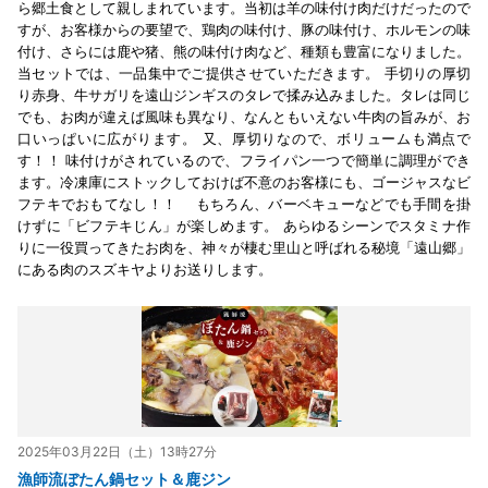
ら郷土食として親しまれています。当初は羊の味付け肉だけだったので
すが、お客様からの要望で、鶏肉の味付け、豚の味付け、ホルモンの味
付け、さらには鹿や猪、熊の味付け肉など、種類も豊富になりました。
当セットでは、一品集中でご提供させていただきます。 手切りの厚切
り赤身、牛サガリを遠山ジンギスのタレで揉み込みました。タレは同じ
でも、お肉が違えば風味も異なり、なんともいえない牛肉の旨みが、お
口いっぱいに広がります。 又、厚切りなので、ボリュームも満点で
す！！ 味付けがされているので、フライパン一つで簡単に調理ができ
ます。冷凍庫にストックしておけば不意のお客様にも、ゴージャスなビ
フテキでおもてなし！！ もちろん、バーベキューなどでも手間を掛
けずに「ビフテキじん」が楽しめます。 あらゆるシーンでスタミナ作
りに一役買ってきたお肉を、神々が棲む里山と呼ばれる秘境「遠山郷」
にある肉のスズキヤよりお送りします。
2025年03月22日（土）13時27分
漁師流ぼたん鍋セット＆鹿ジン