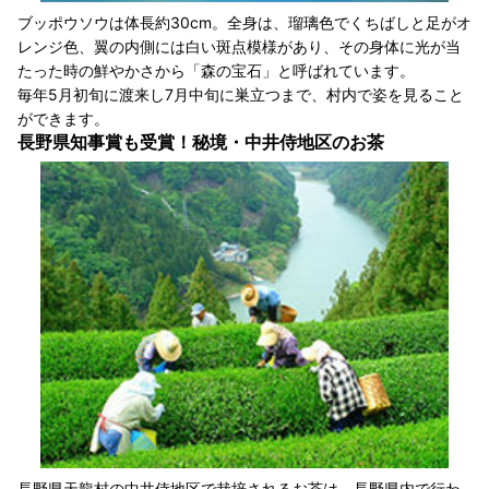
ブッポウソウは体長約30cm。全身は、瑠璃色でくちばしと足がオ
レンジ色、翼の内側には白い斑点模様があり、その身体に光が当
たった時の鮮やかさから「森の宝石」と呼ばれています。
毎年5月初旬に渡来し7月中旬に巣立つまで、村内で姿を見ること
ができます。
長野県知事賞も受賞！秘境・中井侍地区のお茶
長野県天龍村の中井侍地区で栽培されるお茶は、長野県内で行わ