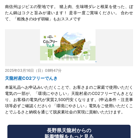
南信州はジビエの聖地です。 猪上肉、生味噌ダレと根菜を使った、ぼ
たん鍋はコクと旨みが違います！ 是非一度ご賞味ください。 合わせ
て、「粗挽きのゆず胡椒」もおススメです
2025年03月16日（日）08時47分
天龍村産CO2フリーでんき
本返礼品へお申込みいただくことで、お客さまのご家庭で使用いただく
電気の一部が、「環境にやさしい」天龍村産のCO2フリーでんきとな
り、お客様の電気代が実質2,500円安くなります。(申込条件・注意事
項等必ずご確認ください) 「環境にやさしい」電気をご使用いただくこ
とでふるさと納税を通じて脱炭素社会の実現に貢献いただけます。
長野県天龍村からの
新着情報をもっと見る