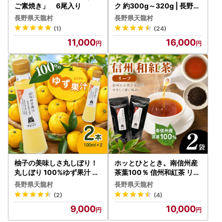
ご素焼き」 6尾入り
ク 約300g～320g | 長野県
天龍村
長野県天龍村
長野県天龍村
(1)
(24)
11,000
16,000
柚子の美味しさ丸しぼり！
ホッとひととき。南信州産
丸しぼり 100%ゆず果汁 2
茶葉100％ 信州和紅茶 リー
本セット
フ
長野県天龍村
長野県天龍村
(2)
(4)
9,000
10,000