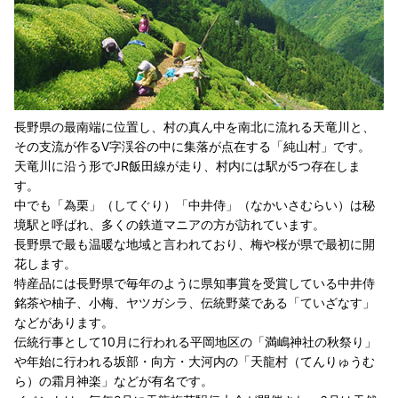
長野県の最南端に位置し、村の真ん中を南北に流れる天竜川と、
その支流が作るV字渓谷の中に集落が点在する「純山村」です。
天竜川に沿う形でJR飯田線が走り、村内には駅が5つ存在しま
す。
中でも「為栗」（してぐり）「中井侍」（なかいさむらい）は秘
境駅と呼ばれ、多くの鉄道マニアの方が訪れています。
長野県で最も温暖な地域と言われており、梅や桜が県で最初に開
花します。
特産品には長野県で毎年のように県知事賞を受賞している中井侍
銘茶や柚子、小梅、ヤツガシラ、伝統野菜である「ていざなす」
などがあります。
伝統行事として10月に行われる平岡地区の「満嶋神社の秋祭り」
や年始に行われる坂部・向方・大河内の「天龍村（てんりゅうむ
ら）の霜月神楽」などが有名です。