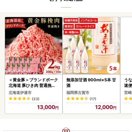
＜黄金豚＞ブランドポーク
無添加甘酒 900ml×5本 甘
うな
北海道 豚ひき肉 普通挽き
酒
速便
200g 10パック 計2kg
g以
北海道伊達市
福岡県古賀市
宮崎
(23)
(17)
13,000
12,000