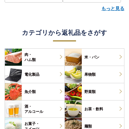
もっと見る
カテゴリから返礼品をさがす
肉・
米・パン
ハム類
電化製品
果物類
魚介類
野菜類
酒・
お茶・
飲料
アルコール
お菓子・
麺類
スイーツ