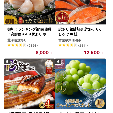
御礼！ランキング第1位獲得
訳あり 銀鮭切身 約2kg サケ
！高評価★4.9 訳あり ホタ
しゃけ 魚 鮭
テ 400g（ほたて 帆立 貝柱
北海道別海町
宮城県気仙沼市
冷凍 ）
(2893)
(2511)
8,000
12,500