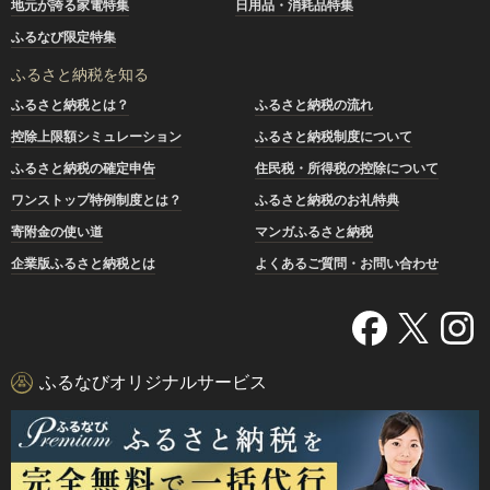
地元が誇る家電特集
日用品・消耗品特集
ふるなび限定特集
ふるさと納税を知る
ふるさと納税とは？
ふるさと納税の流れ
控除上限額シミュレーション
ふるさと納税制度について
ふるさと納税の確定申告
住民税・所得税の控除について
ワンストップ特例制度とは？
ふるさと納税のお礼特典
寄附金の使い道
マンガふるさと納税
企業版ふるさと納税とは
よくあるご質問・お問い合わせ
ふるなびオリジナルサービス