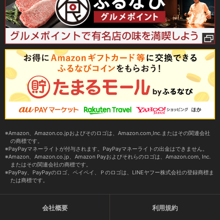
Amazon、Amazon.co.jpおよびそのロゴは、Amazon.com,Inc.またはその関連会社
の商標です。
PayPayマネーライトが付与されます。PayPayマネーライトの出金はできません。
Amazon、Amazon.co.jp、Amazon Payおよびそれらのロゴは、Amazon.com, Inc.
またはその関連会社の商標です。
PayPay、PayPayのロゴ、ペイペイ、Ｐのロゴは、LINEヤフー株式会社の登録商標ま
たは商標です。
会社概要
利用規約