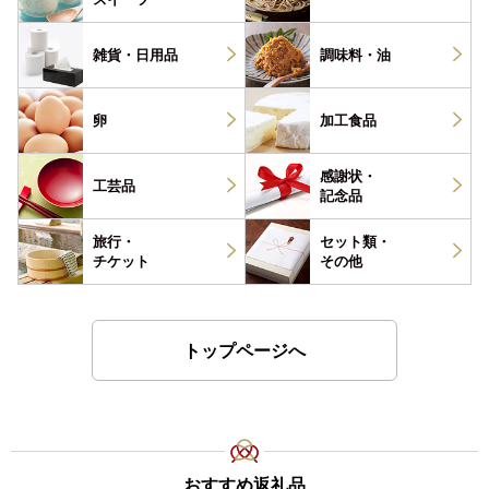
雑貨・
日用品
調味料・
油
卵
加工食品
感謝状・
工芸品
記念品
旅行・
セット類・
チケット
その他
トップページへ
おすすめ返礼品