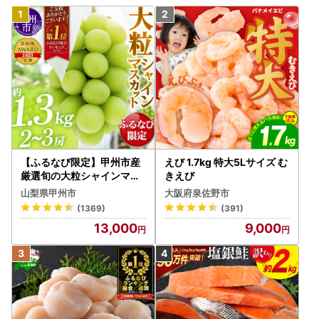
【ふるなび限定】甲州市産
えび 1.7kg 特大5Lサイズ む
厳選旬の大粒シャインマス
きえび
カット 約1.3kg 2～3房【2
山梨県甲州市
大阪府泉佐野市
026年発送】（MG）B12-
(1369)
(391)
472 FN-Limited-VO シャ
13,000
9,000
インマスカット フルーツ