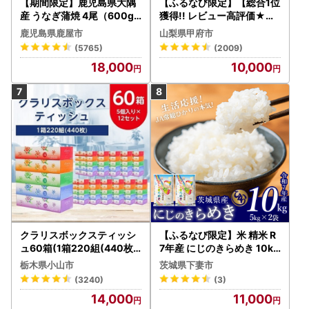
【期間限定】鹿児島県大隅
【ふるなび限定】【総合1位
産 うなぎ蒲焼 4尾（600g
獲得!! レビュー高評価★】
） KN007-004-04-cp18
〈2026年度配送分〉山梨
鹿児島県鹿屋市
山梨県甲府市
うなぎ 鰻 魚 惣菜 総菜
県産 シャインマスカット 2
(5765)
(2009)
～3房（1.0kg以上）シャイ
18,000
10,000
ン フルーツ FN-Limited-S
P
クラリスボックスティッシ
【ふるなび限定】米 精米 R
ュ60箱(1箱220組(440枚))
7年産 にじのきらめき 10kg
(5個入り×12セット)【配送
10月 FN-Limited-PR
栃木県小山市
茨城県下妻市
不可地域：離島・沖縄県】
(3240)
(3)
【1256759】
14,000
11,000