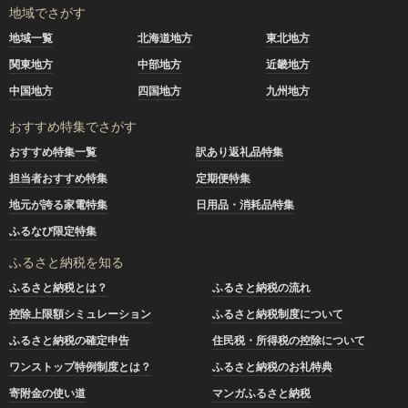
地域でさがす
地域一覧
北海道地方
東北地方
関東地方
中部地方
近畿地方
中国地方
四国地方
九州地方
おすすめ特集でさがす
おすすめ特集一覧
訳あり返礼品特集
担当者おすすめ特集
定期便特集
地元が誇る家電特集
日用品・消耗品特集
ふるなび限定特集
ふるさと納税を知る
ふるさと納税とは？
ふるさと納税の流れ
控除上限額シミュレーション
ふるさと納税制度について
ふるさと納税の確定申告
住民税・所得税の控除について
ワンストップ特例制度とは？
ふるさと納税のお礼特典
寄附金の使い道
マンガふるさと納税