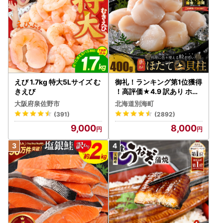
えび 1.7kg 特大5Lサイズ む
御礼！ランキング第1位獲得
きえび
！高評価★4.9 訳あり ホタ
テ 400g（ほたて 帆立 貝柱
大阪府泉佐野市
北海道別海町
冷凍 ）
(391)
(2892)
9,000
8,000