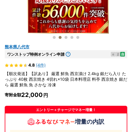
熊本県八代市
ワンストップ特例オンライン申請
e
ま
自
4.8
(4件)
【順次発送】【訳あり】 厳選 鮮魚 西京漬け 2.4kg 銀だら入り た
っぷり 40枚 西京焼き 4切れ×10袋 日本料理店 料亭 西京焼き 銀だ
ら 厳選 鮮魚 魚 さかな 冷凍
22,000
寄附金額
エントリー＋チャージでマネー増量！
増量の内訳