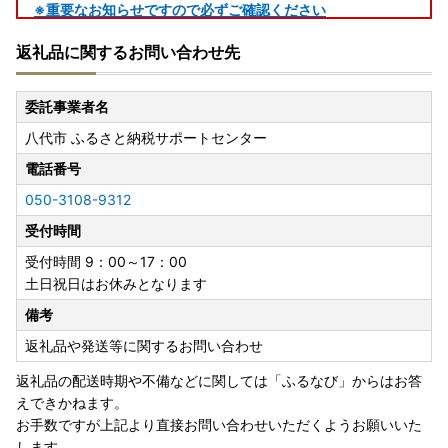
※重要なお知らせですので必ずご確認ください
返礼品に関するお問い合わせ先
■ワンストップ特例申請書についてのお知らせ
令和8年6月23日ご寄附分より、「寄附金受領証明書」は原
則ハガキにてお送りします。
委託事業者名
ワンストップ特例申請をご希望の場合は、ハガキに記載のQ
八代市 ふるさと納税サポートセンター
Rコードより「自治体マイページ」にアクセスし、オンライ
ン申請をご利用ください。
電話番号
紙のワンストップ特例申請書をご希望の場合は、八代市役所
050-3108-9312
までご連絡いただければ、申請書をお送りします。
受付時間
お問い合わせ先（電話番号）：050-3108-9312
受付時間 9：00～17：00
土日祝日はお休みとなります
■寄附管理及びオンラインワンストップ特例申請について
備考
熊本県八代市へお申し込みいただきましたご寄附の管理及び
ワンストップ特例申請の管理は、2026年ご寄附より「自治
返礼品や発送等に関するお問い合わせ
体マイページ」に対応しております。
返礼品の配送時期や不備などに関しては「ふるなび」からはお答
ぜひご活用くださいませ。
えできかねます。
お手数ですが上記より直接お問い合わせいただくようお願いいた
します。