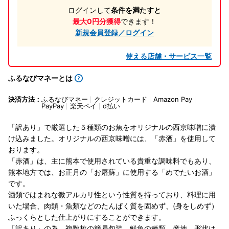
ログインして
条件を満たすと
最大0円分獲得
できます！
新規会員登録／ログイン
使える店舗・サービス一覧
ふるなびマネーとは
決済方法：
ふるなびマネー
クレジットカード
Amazon Pay
PayPay
楽天ペイ
d払い
「訳あり」で厳選した５種類のお魚をオリジナルの西京味噌に漬
け込みました。オリジナルの西京味噌には、「赤酒」を使用して
おります。
「赤酒」は、主に熊本で使用されている貴重な調味料でもあり、
熊本地方では、お正月の「お屠蘇」に使用する「めでたいお酒」
です。
酒類ではまれな微アルカリ性という性質を持っており、料理に用
いた場合、肉類・魚類などのたんぱく質を固めず、(身をしめず）
ふっくらとした仕上がりにすることができます。
「訳あり」の為、複数枚の簡易包装、鮮魚の種類、産地、形状は