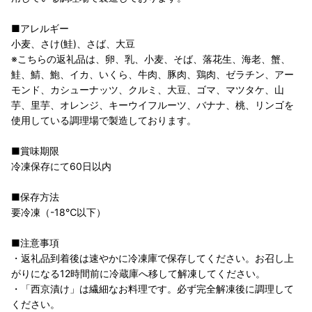
■アレルギー
小麦、さけ(鮭)、さば、大豆
※こちらの返礼品は、卵、乳、小麦、そば、落花生、海老、蟹、
鮭、鯖、鮑、イカ、いくら、牛肉、豚肉、鶏肉、ゼラチン、アー
モンド、カシューナッツ、クルミ、大豆、ゴマ、マツタケ、山
芋、里芋、オレンジ、キーウイフルーツ、バナナ、桃、リンゴを
使用している調理場で製造しております。
■賞味期限
冷凍保存にて60日以内
■保存方法
要冷凍（-18℃以下）
■注意事項
・返礼品到着後は速やかに冷凍庫で保存してください。お召し上
がりになる12時間前に冷蔵庫へ移して解凍してください。
・「西京漬け」は繊細なお料理です。必ず完全解凍後に調理して
ください。