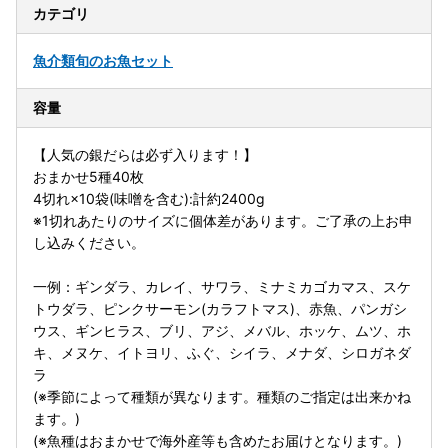
カテゴリ
魚介類
旬のお魚セット
容量
【人気の銀だらは必ず入ります！】
おまかせ5種40枚
4切れ×10袋(味噌を含む):計約2400g
※1切れあたりのサイズに個体差があります。ご了承の上お申
し込みください。
一例：ギンダラ、カレイ、サワラ、ミナミカゴカマス、スケ
トウダラ、ピンクサーモン(カラフトマス)、赤魚、パンガシ
ウス、ギンヒラス、ブリ、アジ、メバル、ホッケ、ムツ、ホ
キ、メヌケ、イトヨリ、ふぐ、シイラ、メナダ、シロガネダ
ラ
(※季節によって種類が異なります。種類のご指定は出来かね
ます。)
(※魚種はおまかせで海外産等も含めたお届けとなります。)