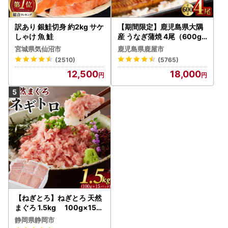
訳あり 銀鮭切身 約2kg サケ
【期間限定】鹿児島県大隅
しゃけ 魚 鮭
産 うなぎ蒲焼 4尾（600g
） KN007-004-04-cp18
宮城県気仙沼市
鹿児島県鹿屋市
うなぎ 鰻 魚 惣菜 総菜
(2510)
(5765)
12,500
18,000
【ねぎとろ】ねぎとろ 天然
まぐろ 1.5kg 100g×15パ
ック
静岡県静岡市