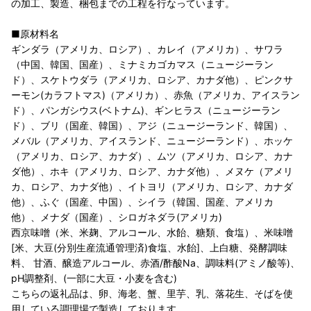
の加工、製造、梱包までの工程を行なっています。
■原材料名
ギンダラ（アメリカ、ロシア）、カレイ（アメリカ）、サワラ
（中国、韓国、国産）、ミナミカゴカマス（ニュージーラン
ド）、スケトウダラ（アメリカ、ロシア、カナダ他）、ピンクサ
ーモン(カラフトマス)（アメリカ）、赤魚（アメリカ、アイスラン
ド）、パンガシウス(ベトナム)、ギンヒラス（ニュージーラン
ド）、ブリ（国産、韓国）、アジ（ニュージーランド、韓国）、
メバル（アメリカ、アイスランド、ニュージーランド）、ホッケ
（アメリカ、ロシア、カナダ）、ムツ（アメリカ、ロシア、カナ
ダ他）、ホキ（アメリカ、ロシア、カナダ他）、メヌケ（アメリ
カ、ロシア、カナダ他）、イトヨリ（アメリカ、ロシア、カナダ
他）、ふぐ（国産、中国）、シイラ（韓国、国産、アメリカ
他）、メナダ（国産）、シロガネダラ(アメリカ)
西京味噌（米、米麹、アルコール、水飴、糖類、食塩）、米味噌
[米、大豆(分別生産流通管理済)食塩、水飴]、上白糖、発酵調味
料、 甘酒、醸造アルコール、赤酒/酢酸Na、調味料(アミノ酸等)、
pH調整剤、(一部に大豆・小麦を含む)
こちらの返礼品は、卵、海老、蟹、里芋、乳、落花生、そばを使
用している調理場で製造しております。