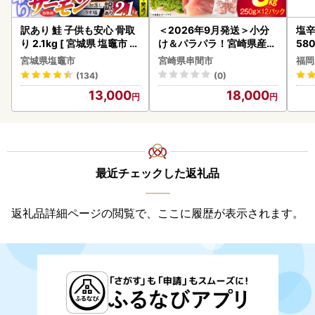
訳あり 鮭 子供も安心 骨取
＜2026年9月発送＞小分
塩辛
り 2.1kg [ 宮城県 塩竈市 ]
け＆パラパラ！宮崎県産鶏
58
鮭
ももカット合計3kg_K043
宮城県塩竈市
宮崎県串間市
福岡
-009-2609
(134)
(0)
13,000
18,000
最近チェックした返礼品
返礼品詳細ページの閲覧で、ここに履歴が表示されます。