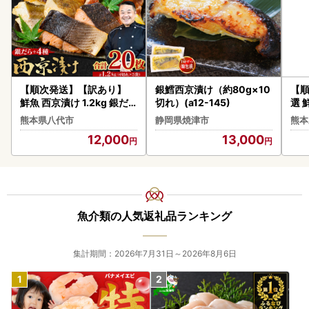
【順次発送】【訳あり】
銀鱈西京漬け（約80g×10
【
鮮魚 西京漬け 1.2kg 銀だ
切れ）(a12-145)
選 
ら入り 20枚 4切れ×5袋 西
だら
熊本県八代市
静岡県焼津市
熊本
京漬け
枚 
12,000
13,000
本料
だら
凍
魚介類の人気返礼品ランキング
集計期間：2026年7月31日～2026年8月6日