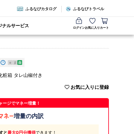
ふるなびカタログ
ふるなびトラベル
ジナルサービス
ログイン
お気に入り
カート
e
ま
自
g 化粧箱 タレ山椒付き
お気に入りに登録
ャージでマネー増量！
増量の内訳
すと
最大0円分獲得
できます！