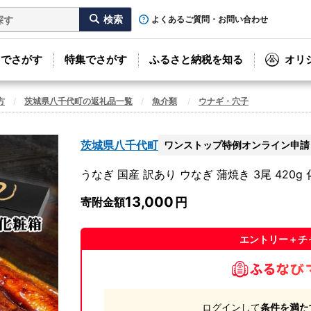
よくあるご質問・お問い合わせ
リでさがす
特集でさがす
ふるさと納税を知る
オリ
方
茨城県八千代町の返礼品一覧
魚介類
ウナギ・穴子
茨城県八千代町
ワンストップ特例オンライン申請
うなぎ 国産 訳あり ウなぎ 蒲焼き 3尾 420
13,000
寄附金額
エントリー＋チ
ログインして
条件を満た