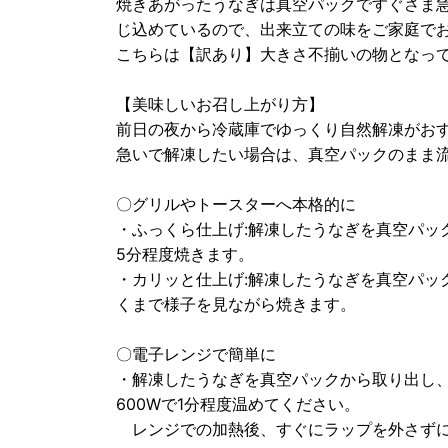
焼きあがったうなぎは真空パックですぐさま
じ込めているので、出来立ての味をご家庭で
こちらは【訳あり】大きさ不揃いの物となっ
【美味しいお召し上がり方】
前日の夜から冷蔵庫でゆっくり自然解凍がお
急いで解凍したい場合は、真空パックのまま流
〇グリルやトースターへ本格的に
・ふっくら仕上げ:解凍したうなぎを真空パッ
5分程度焼きます。
・カリッと仕上げ:解凍したうなぎを真空パッ
くまで様子を見ながら焼きます。
〇電子レンジで簡単に
・解凍したうなぎを真空パックから取り出し
600Wで1分程度温めてください。
レンジでの加熱後、すぐにラップを外さずに