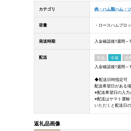
カテゴリ
肉・ハム類
ハム・
容量
・ロースハムブロック
発送時期
入金確認後1週間～
配送
常温
冷蔵
冷
入金確認後1週間～
◆配送日時指定可
配送希望日がある場
※配送希望日の入力
※配送はヤマト運輸
いただくと配送日
返礼品画像