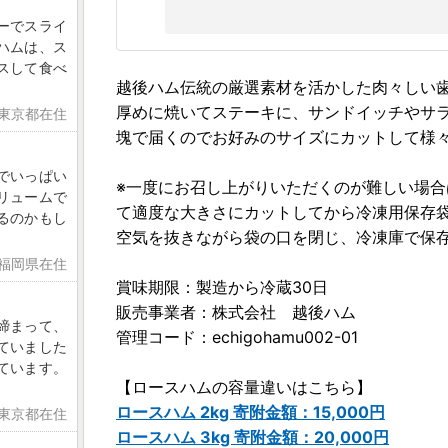
ーでスライ
ハムは、ス
スして食べ
越後ハム伝統の厳選素材を活かした肉々しい
厚めに焼いてステーキに、サンドイッチやサ
 東京都在住
塊で届くのでお好みのサイズにカットして様
でいっぱい
※一度にお召し上がりいただくのが難しい場
リュームで
て適度な大きさにカットしてから冷凍用保存
るのかもし
空気を抜きながら袋の口を閉じ、冷凍庫で保存
 福岡県在住
賞味期限：製造から冷蔵30日
販売事業者：株式会社 越後ハム
締まって、
管理コード：echigohamu002-01
ていました
ています。
【ロースハムの容量違いはこちら】
ロースハム 2kg 寄附金額：15,000円
 東京都在住
ロースハム 3kg 寄附金額：20,000円