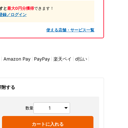
すと
最大0円分獲得
できます！
登録／ログイン
使える店舗・サービス一覧
Amazon Pay
PayPay
楽天ペイ
d払い
寄附する
数量
カートに入れる