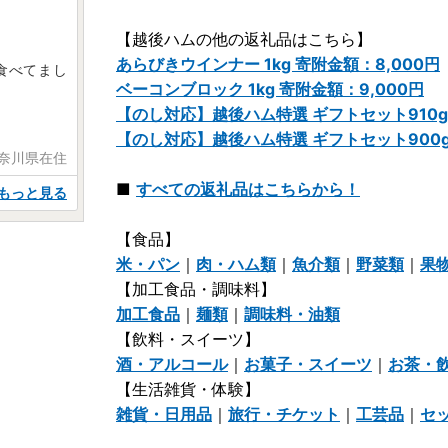
【越後ハムの他の返礼品はこちら】
。
あらびきウインナー 1kg 寄附金額：8,000円
食べてまし
ベーコンブロック 1kg 寄附金額：9,000円
【のし対応】越後ハム特選 ギフトセット910g 
【のし対応】越後ハム特選 ギフトセット900g 
神奈川県在住
■
すべての返礼品はこちらから！
もっと見る
【食品】
米・パン
｜
肉・ハム類
｜
魚介類
｜
野菜類
｜
果
【加工食品・調味料】
加工食品
｜
麺類
｜
調味料・油類
【飲料・スイーツ】
酒・アルコール
｜
お菓子・スイーツ
｜
お茶・
【生活雑貨・体験】
雑貨・日用品
｜
旅行・チケット
｜
工芸品
｜
セ