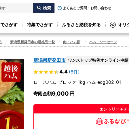
よくあるご質問・お問い合わせ
リでさがす
特集でさがす
ふるさと納税を知る
オリ
方
新潟県新発田市の返礼品一覧
肉・ハム類
ハム・ソーセージ
新潟県新発田市
ワンストップ特例オンライン申請
4.4
(8件)
ロースハム ブロック 1kg ハム ecg002-01
9,000
寄附金額
エントリー＋チ