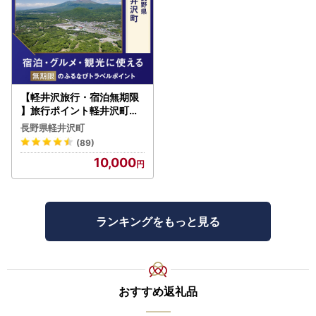
【軽井沢旅行・宿泊無期限
】旅行ポイント軽井沢町ふ
るなびトラベルポイント
長野県軽井沢町
(89)
10,000
ランキングをもっと見る
おすすめ返礼品