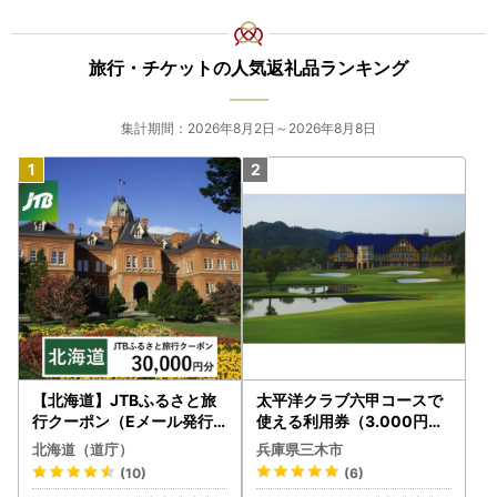
旅行・チケットの人気返礼品ランキング
集計期間：2026年8月2日～2026年8月8日
【北海道】JTBふるさと旅
太平洋クラブ六甲コースで
行クーポン（Eメール発行
使える利用券（3.000円分
）30,000円分 旅行 トラベ
）
北海道（道庁）
兵庫県三木市
ル 宿泊 人気 おすすめ JTB
(10)
(6)
W030T