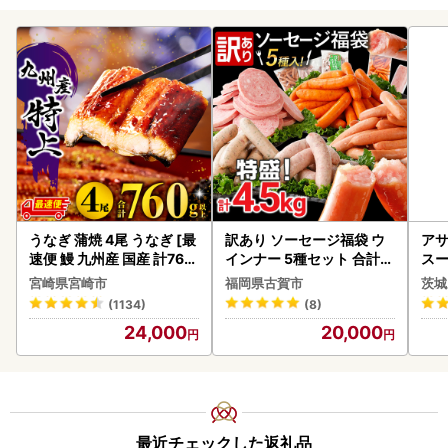
うなぎ 蒲焼 4尾 うなぎ [最
訳あり ソーセージ福袋 ウ
アサ
速便 鰻 九州産 国産 計760
インナー 5種セット 合計4.
スー
g以上]
5kg ソーセージ
8本
宮崎県宮崎市
福岡県古賀市
茨城
(1134)
(8)
24,000
20,000
最近チェックした返礼品