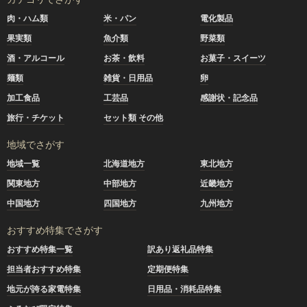
肉・ハム類
米・パン
電化製品
果実類
魚介類
野菜類
酒・アルコール
お茶・飲料
お菓子・スイーツ
麺類
雑貨・日用品
卵
加工食品
工芸品
感謝状・記念品
旅行・チケット
セット類 その他
地域でさがす
地域一覧
北海道地方
東北地方
関東地方
中部地方
近畿地方
中国地方
四国地方
九州地方
おすすめ特集でさがす
おすすめ特集一覧
訳あり返礼品特集
担当者おすすめ特集
定期便特集
地元が誇る家電特集
日用品・消耗品特集