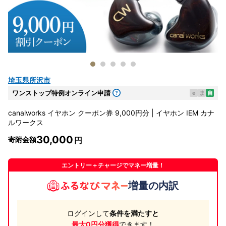
埼玉県所沢市
ワンストップ特例オンライン申請
e
ま
自
canalworks イヤホン クーポン券 9,000円分 | イヤホン IEM カナ
ルワークス
30,000
寄附金額
エントリー＋チャージでマネー増量！
増量の内訳
ログインして
条件を満たすと
最大0円分獲得
できます！