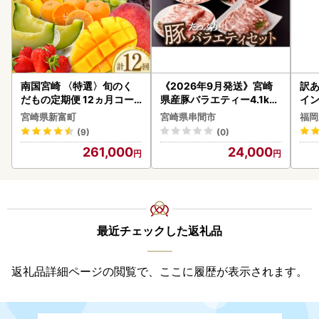
南国宮崎 〈特選〉旬のく
《2026年9月発送》宮崎
訳あ
だもの定期便 12ヵ月コー
県産豚バラエティー4.1kg
イン
ス【F84-25】
セット_K033-057-2609
宮崎県新富町
宮崎県串間市
福岡
(9)
(0)
261,000
24,000
最近チェックした返礼品
返礼品詳細ページの閲覧で、ここに履歴が表示されます。