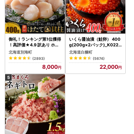
御礼！ランキング第1位獲得
いくら醤油漬（鮭卵） 400
！高評価★4.9 訳あり ホタ
g(200g×2パック)_K022-
テ 400g（ほたて 帆立 貝柱
1676
北海道別海町
北海道白糠町
冷凍 ）
(2893)
(5674)
8,000
22,000