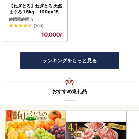
【ねぎとろ】ねぎとろ 天然
まぐろ 1.5kg 100g×15パ
ック
静岡県静岡市
(703)
10,000
ランキングをもっと見る
おすすめ返礼品