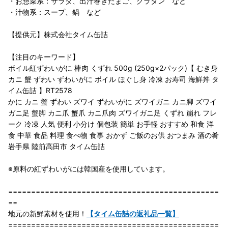
・お惣菜系：サラダ、出汁巻きたまご、グラタン など
・汁物系：スープ、鍋 など
【提供元】株式会社タイム缶詰
【注目のキーワード】
ボイル紅ずわいがに 棒肉 くずれ 500g (250g×2パック)【 むき身
カニ 蟹 ずわい ずわいがに ボイル ほぐし身 冷凍 お寿司 海鮮丼 タ
イム缶詰 】RT2578
かに カニ 蟹 ずわい ズワイ ずわいがに ズワイガニ カニ脚 ズワイ
ガニ足 蟹脚 カニ爪 蟹爪 カニ爪肉 ズワイガニ足 くずれ 崩れ フレ
ーク 冷凍 人気 便利 小分け 個包装 簡単 お手軽 おすすめ 和食 洋
食 中華 食品 料理 食べ物 食事 おかず ご飯のお供 おつまみ 酒の肴
岩手県 陸前高田市 タイム缶詰
※原料の紅ずわいがには韓国産を使用しています。
==============================================
==
地元の新鮮素材を使用！
【タイム缶詰の返礼品一覧】
==============================================