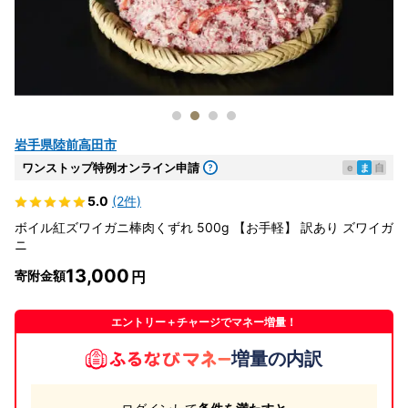
岩手県陸前高田市
ワンストップ特例オンライン申請
e
ま
自
5.0
(2件)
ボイル紅ズワイガニ棒肉くずれ 500g 【お手軽】 訳あり ズワイガ
ニ
13,000
寄附金額
エントリー＋チャージでマネー増量！
増量の内訳