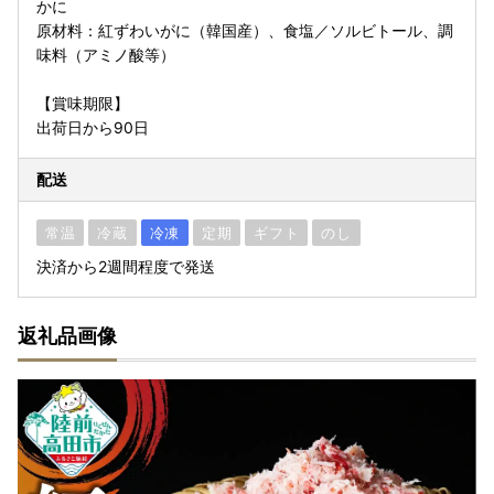
かに
原材料：紅ずわいがに（韓国産）、食塩／ソルビトール、調
味料（アミノ酸等）
【賞味期限】
出荷日から90日
配送
常温
冷蔵
冷凍
定期
ギフト
のし
決済から2週間程度で発送
返礼品画像