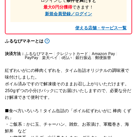
ログインして
条件を満たすと
最大0円分獲得
できます！
新規会員登録／ログイン
使える店舗・サービス一覧
ふるなびマネーとは
決済方法：
ふるなびマネー
クレジットカード
Amazon Pay
PayPay
楽天ペイ
d払い
銀行振込
郵便振替
紅ずわいがにの棒肉くずれを、タイム缶詰オリジナルの調味液で
味付けしました。
ボイル済みですので解凍後そのままお召し上がりいただけます。
250gずつの小分けパックにでお届けいたしますので、必要な分だ
け解凍できて便利です。
■食べ方いろいろ！タイム缶詰の「ボイル紅ずわいがに 棒肉 くず
れ」
・ご飯系：かに玉、チャーハン、雑炊、お茶漬け、軍艦巻き、海
鮮丼 など