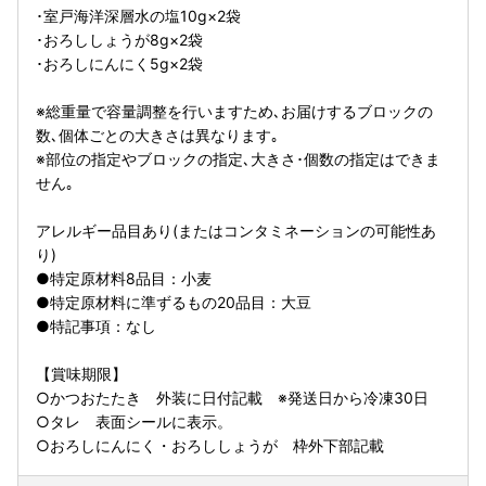
･室戸海洋深層水の塩10g×2袋
･おろししょうが8g×2袋
･おろしにんにく5g×2袋
※総重量で容量調整を行いますため､お届けするブロックの
数､個体ごとの大きさは異なります｡
※部位の指定やブロックの指定､大きさ･個数の指定はできま
せん｡
アレルギー品目あり(またはコンタミネーションの可能性あ
り)
●特定原材料8品目：小麦
●特定原材料に準ずるもの20品目：大豆
●特記事項：なし
【賞味期限】
○かつおたたき 外装に日付記載 ※発送日から冷凍30日
○タレ 表面シールに表示。
○おろしにんにく・おろししょうが 枠外下部記載