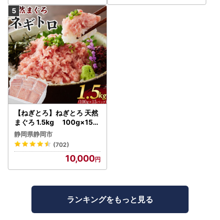
【ねぎとろ】ねぎとろ 天然
まぐろ 1.5kg 100g×15パ
ック
静岡県静岡市
(702)
10,000
ランキングをもっと見る