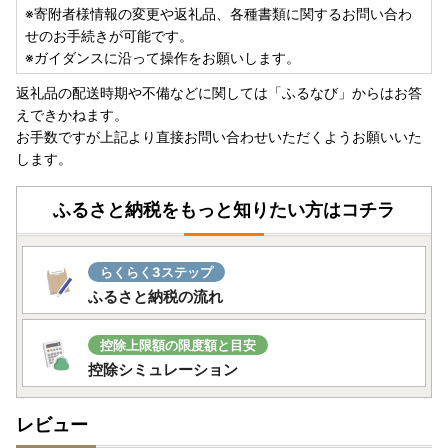
※寄附者様情報の変更や返礼品、各種書類に関するお問い合わ
寄附フォームで、『ワンストップ特例申請書について 「希
せのお手続きが可能です。
望する」 』を選択された寄附者様へ、黒潮町より申請書類
※ガイダンスに沿って操作をお願いします。
を送付いたします。
選択いただいた寄附者様へ順次送付いたしますが、申請書類
返礼品の配送時期や不備などに関しては「ふるなび」からはお答
が年明けまたは申請期限間際での配達となる可能性がござい
えできかねます。
ます。
お手数ですが上記より直接お問い合わせいただくようお願いいた
期限間際で書類が届かない場合は、お申込みサイトまたは以
します。
下にてダウンロードのうえ、申請期限までにご提出をお願い
いたします。
ふるさと納税をもっと知りたい方はコチラ
◆寄附毎に申請が必要です。
◆年末から申請期限にかけては、皆さまからのご提出が非常
らくらく3ステップ
に集中いたします。
ふるさと納税の流れ
◆期限にかかわらず、早めに申請くださいますよう、ご協力
をお願いいたします。
控除上限額の限度額と目安
◆ワンストップ特例申請書類ダウンロードURL
控除シミュレーション
黒潮町公式ホームページ
レビュー
ワンストップ特例申請申請書（寄附金税額控除に係る申告特