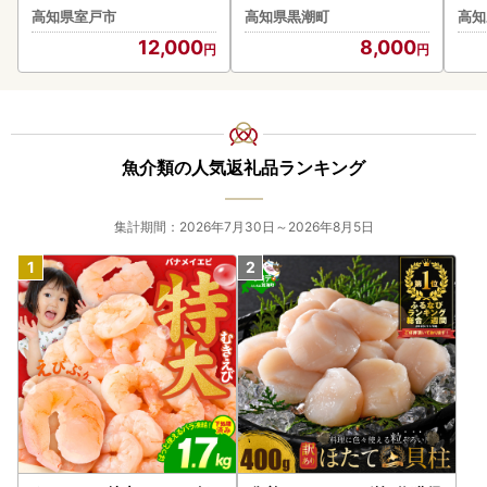
鰹【SFN-1】 [1669]
高知県室戸市
高知県黒潮町
高知
12,000
8,000
魚介類の人気返礼品ランキング
集計期間：2026年7月30日～2026年8月5日