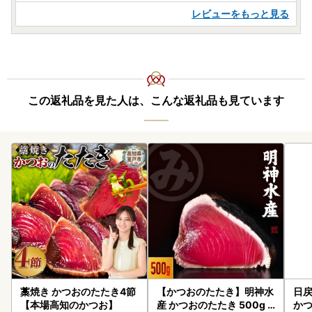
黒潮町は2025（令和7）年9月26日、総務大臣より「ふるさ
レビューをもっと見る
と納税の対象となる地方団体」として指定を受けました。
【指定対象期間：2025（令和7）年10月1日～2026（令和
8）年9月30日】
この指定により黒潮町へのふるさと納税は、これまでどおり
特例控除（所得税と住民税）の対象となります。
この返礼品を見た人は、こんな返礼品も見ています
引き続き、黒潮町を応援くださいますよう何卒よろしくお願
いいたします。
＝＝＝＝＝＝＝＝＝＝＝＝＝＝＝＝＝＝＝＝＝＝
藁焼き かつおのたたき4節
【かつおのたたき】明神水
日戻
【本場高知のかつお】
産 かつおのたたき 500g
かつ