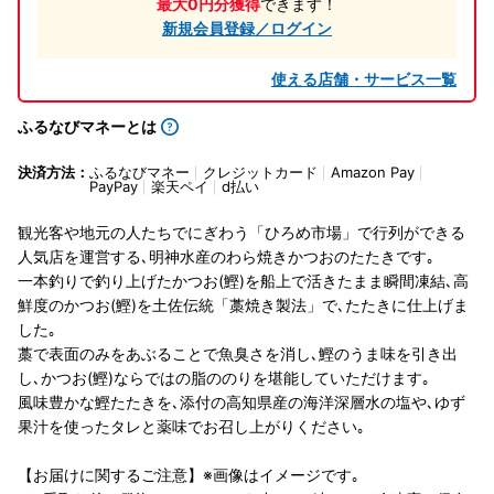
最大0円分獲得
できます！
新規会員登録／ログイン
使える店舗・サービス一覧
ふるなびマネーとは
決済方法：
ふるなびマネー
クレジットカード
Amazon Pay
PayPay
楽天ペイ
d払い
観光客や地元の人たちでにぎわう「ひろめ市場」で行列ができる
人気店を運営する､明神水産のわら焼きかつおのたたきです｡
一本釣りで釣り上げたかつお(鰹)を船上で活きたまま瞬間凍結､高
鮮度のかつお(鰹)を土佐伝統「藁焼き製法」で､たたきに仕上げま
した｡
藁で表面のみをあぶることで魚臭さを消し､鰹のうま味を引き出
し､かつお(鰹)ならではの脂ののりを堪能していただけます｡
風味豊かな鰹たたきを､添付の高知県産の海洋深層水の塩や､ゆず
果汁を使ったタレと薬味でお召し上がりください｡
【お届けに関するご注意】※画像はイメージです｡