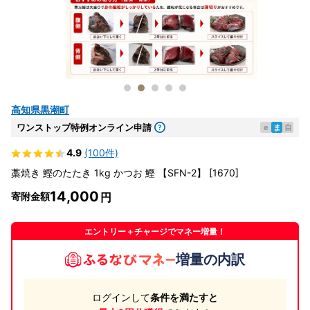
高知県黒潮町
ワンストップ特例オンライン申請
e
ま
自
4.9
(100件)
藁焼き 鰹のたたき 1kg かつお 鰹 【SFN-2】 [1670]
14,000
寄附金額
エントリー＋チャージでマネー増量！
増量の内訳
ログインして
条件を満たすと