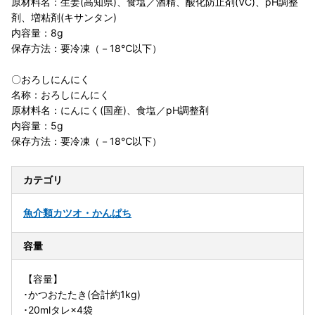
原材料名：生姜(高知県)、食塩／酒精、酸化防止剤(VC)、pH調整
剤、増粘剤(キサンタン)
内容量：8g
保存方法：要冷凍（－18℃以下）
〇おろしにんにく
名称：おろしにんにく
原材料名：にんにく(国産)、食塩／pH調整剤
内容量：5g
保存方法：要冷凍（－18℃以下）
カテゴリ
魚介類
カツオ・かんぱち
容量
【容量】
･かつおたたき(合計約1kg)
･20mlタレ×4袋