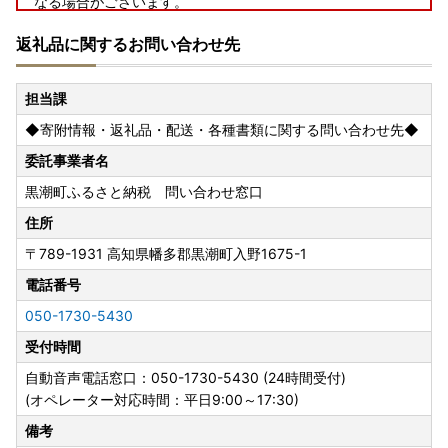
なる場合がございます。
お礼の品毎で、発送に要する日数が異なるため、12月9日ま
返礼品に関するお問い合わせ先
でに決済が完了された場合でも、1月以降となる場合がござ
います。
12月～1月のご寄附は、お申込みの増加に伴い、通常より発
担当課
送にお日にちを頂戴いたしますことを、あらかじめご了承く
◆寄附情報・返礼品・配送・各種書類に関する問い合わせ先◆
ださい。
＝＝＝＝＝＝＝＝＝＝＝＝＝＝＝＝＝＝＝＝＝＝
委託事業者名
黒潮町ふるさと納税 問い合わせ窓口
◆年末年始 ワンストップ特例申請書類送付について◆
ワンストップ特例申請および変更届
住所
【申請期限 ご寄附の翌年1月10日】
〒789-1931
高知県幡多郡黒潮町入野1675-1
書面申請の場合【【1月10日必着】】となりますのでご注意
電話番号
ください。
050-1730-5430
※土日祝日にかかわらず、1月10日必着となります。
受付時間
※〔普通郵便〕の配達は、郵送日を含め3日または4日を要し
ます。また、土日祝日の配達はされませんのでご注意くださ
自動音声電話窓口：050-1730-5430 (24時間受付)
い。
(オペレーター対応時間：平日9:00～17:30)
備考
≪ご注意ください≫ 12月25日～12月31日のご寄附