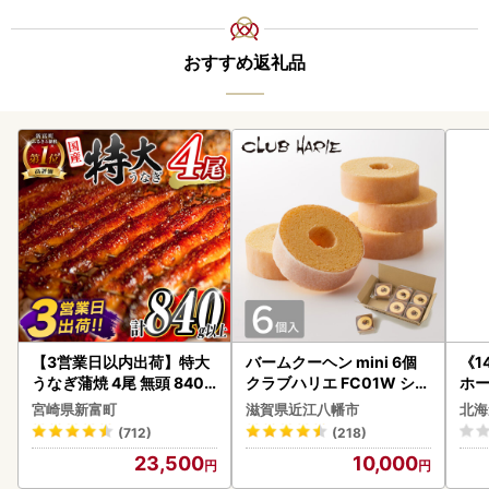
おすすめ返礼品
【3営業日以内出荷】特大
バームクーヘン mini 6個
《1
うなぎ蒲焼 4尾 無頭 840g
クラブハリエ FC01W シェ
ホ
以上 C388-840-3D
アボックス バウムクーヘ
( 
宮崎県新富町
滋賀県近江八幡市
北海
ン
クラ
(712)
(218)
贈答
23,500
10,000
御中
い 