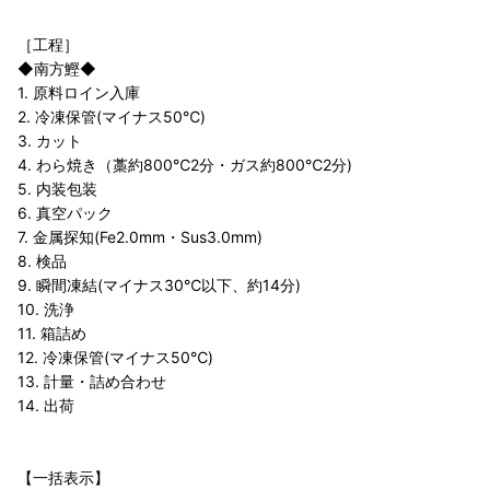
［工程］
◆南方鰹◆
1. 原料ロイン入庫
2. 冷凍保管(マイナス50℃)
3. カット
4. わら焼き（藁約800℃2分・ガス約800℃2分)
5. 内装包装
6. 真空パック
7. 金属探知(Fe2.0mm・Sus3.0mm)
8. 検品
9. 瞬間凍結(マイナス30℃以下、約14分)
10. 洗浄
11. 箱詰め
12. 冷凍保管(マイナス50℃)
13. 計量・詰め合わせ
14. 出荷
【一括表示】