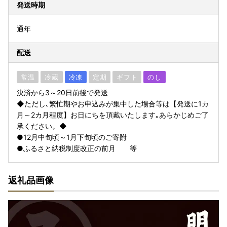
発送時期
通年
配送
常温
冷蔵
冷凍
定期
ギフト
のし
決済から3～20日前後で発送
◆ただし､繁忙期やお申込みが集中した場合等は【発送に1カ
月～2カ月程度】お日にちを頂戴いたします｡あらかじめご了
承ください。◆
●12月中旬頃～1月下旬頃のご寄附
●ふるさと納税制度改正の前月 等
返礼品画像