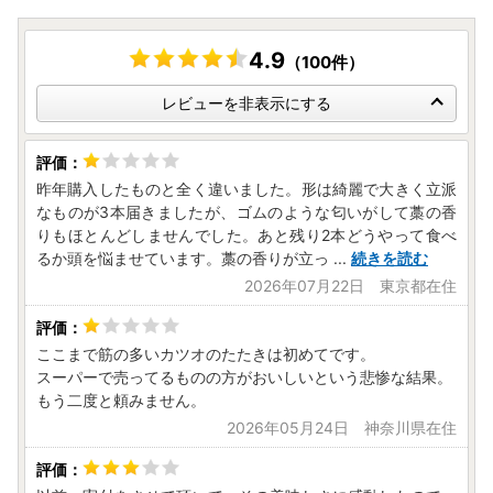
例申請書）
https://www.town.kuroshio.lg.jp/img/files/pv/sosiki/2022/
04/onestop-sinsei202204.pdf
4.9
（100件）
レビューを非表示にする
ワンストップ特例申請変更届出書（寄附金税額控除に係る申
告特例申請事項変更届出書）
https://www.town.kuroshio.lg.jp/img/files/pv/sosiki/2022/
04/onestop-sinsei-henkou202204.pdf
昨年購入したものと全く違いました。形は綺麗で大きく立派
なものが3本届きましたが、ゴムのような匂いがして藁の香
マイナンバーカードをお持ちの方はスマートフォンでワンス
りもほとんどしませんでした。あと残り2本どうやって食べ
トップ特例申請および変更届がオンライン申請できます！
るか頭を悩ませています。藁の香りが立っ
...
続きを読む
［ふるさと納税総合窓口 ふるまど］
2026年07月22日 東京都在住
https://furumado.jp/
●送付先
ここまで筋の多いカツオのたたきは初めてです。
〒400-0864 山梨県甲府市湯田二丁目12-18
スーパーで売ってるものの方がおいしいという悲惨な結果。
黒潮町ワンストップ受付センター
もう二度と頼みません。
※黒潮町は、ワンストップ特例申請受付業務を外部委託し
2026年05月24日 神奈川県在住
ています。
＝＝＝＝＝＝＝＝＝＝＝＝＝＝＝＝＝＝＝＝＝＝
◆《重要》ヤマト運輸のお届け先住所変更【転送有料化】に