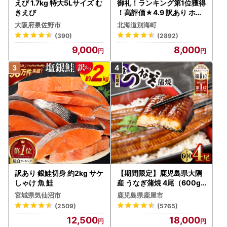
えび 1.7kg 特大5Lサイズ む
御礼！ランキング第1位獲得
きえび
！高評価★4.9 訳あり ホタ
テ 400g（ほたて 帆立 貝柱
大阪府泉佐野市
北海道別海町
冷凍 ）
(390)
(2892)
9,000
8,000
訳あり 銀鮭切身 約2kg サケ
【期間限定】鹿児島県大隅
しゃけ 魚 鮭
産 うなぎ蒲焼 4尾（600g
） KN007-004-04-cp18
宮城県気仙沼市
鹿児島県鹿屋市
うなぎ 鰻 魚 惣菜 総菜
(2509)
(5765)
12,500
18,000