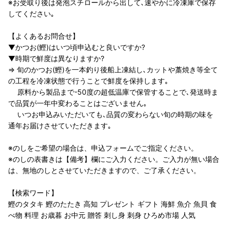
※お受取り後は発泡スチロールから出して､速やかに冷凍庫で保存
してください｡
【よくあるお問合せ】
▼かつお(鰹)はいつ頃申込むと良いですか?
▼時期で鮮度は異なりますか?
⇒ 旬のかつお(鰹)を一本釣り後船上凍結し､カットや藁焼き等全て
の工程を冷凍状態で行うことで鮮度を保持します｡
原料から製品まで-50度の超低温庫で保管することで､発送時ま
で品質が一年中変わることはございません｡
いつお申込みいただいても､品質の変わらない旬の時期の味を
通年お届けさせていただきます｡
※のしをご希望の場合は、申込フォームでご指定ください。
※のしの表書きは【備考】欄にご入力ください。ご入力が無い場合
は、無地のしとさせていただきますので、ご了承ください。
【検索ワード】
鰹のタタキ 鰹のたたき 高知 プレゼント ギフト 海鮮 魚介 魚貝 食
べ物 料理 お歳暮 お中元 贈答 刺し身 刺身 ひろめ市場 人気