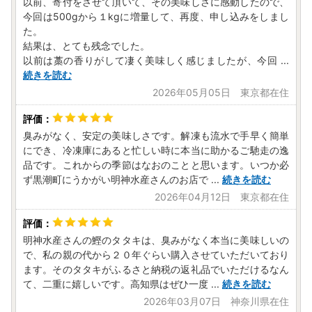
以前、寄付をさせて頂いて、その美味しさに感動したので、
ついて（ご注意ください！）◆
今回は500gから１kgに増量して、再度、申し込みをしまし
た。
結果は、とても残念でした。
ヤマト運輸のサービス変更に伴い、2023年6月1日から、送
以前は藁の香りがして凄く美味しく感じましたが、今回
...
り状に記載された住所以外にお届け先を変更（転送）する
続きを読む
際、転送料が発生する場合があります。
2026年05月05日 東京都在住
発送前（発送準備完了後で発送停止ができない場合）や発送
後の転送（変更）は、受取人となる寄附者様に転送料を着払
臭みがなく、安定の美味しさです。解凍も流水で手早く簡単
いでご負担いただくことになります。
にでき、冷凍庫にあると忙しい時に本当に助かるご馳走の逸
また、『贈答』の場合でも、受取人様に着払いでご負担いた
品です。これからの季節はなおのことと思います。いつか必
だくこととなりますことを、あらかじめご了承ください。
ず黒潮町にうかがい明神水産さんのお店で
...
続きを読む
2026年04月12日 東京都在住
そのため、お届け先のご住所の入力には十分にご注意くださ
いますようお願いいたします。
明神水産さんの鰹のタタキは、臭みがなく本当に美味しいの
※詳細はヤマト運輸HPにてご確認ください。
で、私の親の代から２０年ぐらい購入させていただいており
https://www.yamato-hd.co.jp/important/info_230417_
ます。そのタタキがふるさと納税の返礼品でいただけるなん
2.html
て、二重に嬉しいです。高知県はぜひ一度
...
続きを読む
＝＝＝＝＝＝＝＝＝＝＝＝＝＝＝＝＝＝＝＝＝＝
2026年03月07日 神奈川県在住
◆ふるさと納税の対象となる地方団体の指定について◆