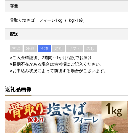
容量
骨取り塩さば フィーレ1kg（1kg×1袋）
配送
常温
冷蔵
冷凍
定期
ギフト
のし
※ご入金確認後、2週間～1か月程度でお届け
※長期不在がある場合は備考欄にご記入ください。
※お申込み状況によって前後する場合がございます。
返礼品画像