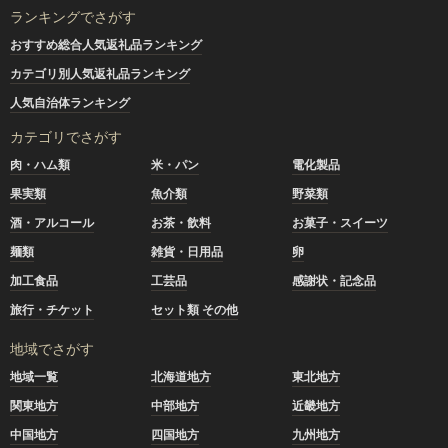
ランキングでさがす
おすすめ総合人気返礼品ランキング
カテゴリ別人気返礼品ランキング
人気自治体ランキング
カテゴリでさがす
肉・ハム類
米・パン
電化製品
果実類
魚介類
野菜類
酒・アルコール
お茶・飲料
お菓子・スイーツ
麺類
雑貨・日用品
卵
加工食品
工芸品
感謝状・記念品
旅行・チケット
セット類 その他
地域でさがす
地域一覧
北海道地方
東北地方
関東地方
中部地方
近畿地方
中国地方
四国地方
九州地方