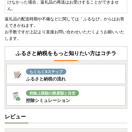
☆彡☆彡☆彡☆彡☆彡☆彡☆彡☆彡☆彡☆彡☆彡☆彡☆彡
けなかった場合、返礼品の再送はお受けすることができませ
ん。
寄附者の皆様のお声が、励みとなっております！是非、返礼
返礼品の配送時期や不備などに関しては「ふるなび」からはお答
品へのレビューのご協力をお願いいたします！
えできかねます。
お手数ですが上記より直接お問い合わせいただくようお願いいた
します。
ふるさと納税をもっと知りたい方はコチラ
らくらく3ステップ
ふるさと納税の流れ
控除上限額の限度額と目安
控除シミュレーション
レビュー