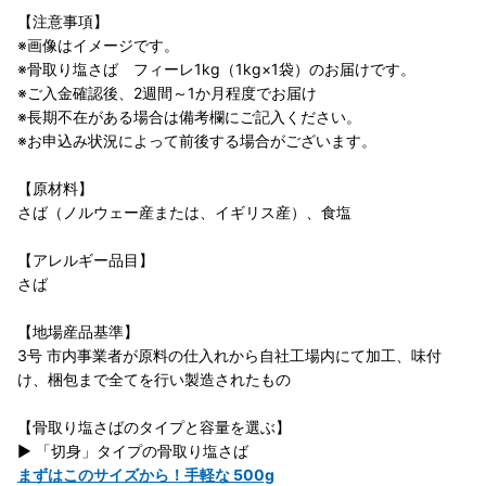
【注意事項】
※画像はイメージです。
※骨取り塩さば フィーレ1kg（1kg×1袋）のお届けです。
※ご入金確認後、2週間～1か月程度でお届け
※長期不在がある場合は備考欄にご記入ください。
※お申込み状況によって前後する場合がございます。
【原材料】
さば（ノルウェー産または、イギリス産）、食塩
【アレルギー品目】
さば
【地場産品基準】
3号 市内事業者が原料の仕入れから自社工場内にて加工、味付
け、梱包まで全てを行い製造されたもの
【骨取り塩さばのタイプと容量を選ぶ】
▶ 「切身」タイプの骨取り塩さば
まずはこのサイズから！手軽な 500g