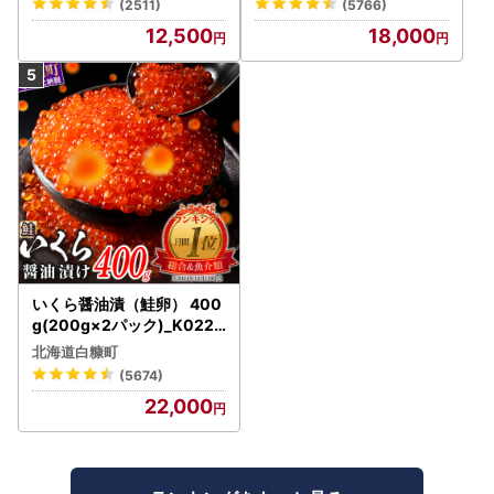
(2511)
(5766)
12,500
18,000
いくら醤油漬（鮭卵） 400
g(200g×2パック)_K022-
1676
北海道白糠町
(5674)
22,000