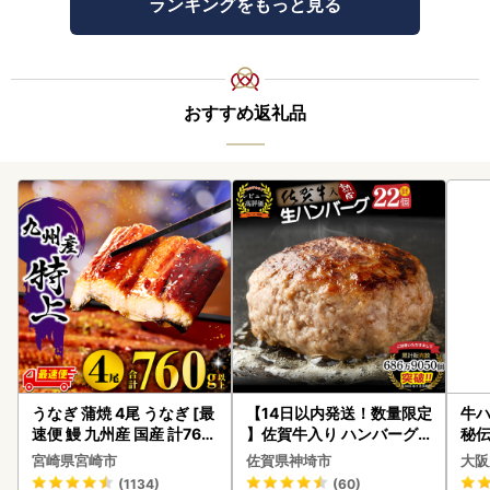
ランキングをもっと見る
おすすめ返礼品
うなぎ 蒲焼 4尾 うなぎ [最
【14日以内発送！数量限定
牛ハ
速便 鰻 九州産 国産 計760
】佐賀牛入り ハンバーグ 2
秘伝
g以上]
2個 2.6kg(120g×22個)(H
焼肉
宮崎県宮崎市
佐賀県神埼市
大阪
083106)
(1134)
(60)