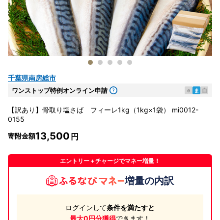
千葉県南房総市
ワンストップ特例オンライン申請
e
ま
自
【訳あり】骨取り塩さば フィーレ1kg（1kg×1袋） mi0012-
0155
13,500
寄附金額
エントリー＋チャージでマネー増量！
増量の内訳
ログインして
条件を満たすと
最大0円分獲得
できます！