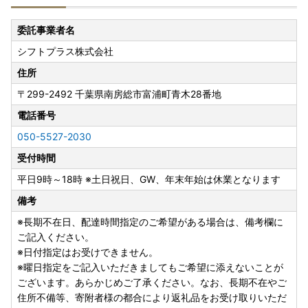
引き続き千葉県南房総市の応援をよろしくお願いいたしま
す。
委託事業者名
シフトプラス株式会社
【ワンストップ特例制度の申請サービス変更について】
以前は「自治体マイページ」からの申請にて対応可能でした
住所
が、
〒299-2492
千葉県南房総市富浦町青木28番地
2025年5月1日より「ふるまど」からの申請に変更となりま
した。
電話番号
050-5527-2030
また、紙で申請していただいた方の申請状況については『ふ
受付時間
るまど』に反映予定です。
平日9時～18時 ※土日祝日、GW、年末年始は休業となります
オンラインでのワンストップ特例申請は、下記URLからお願
備考
いいたします。
ふるまどURL：https://furumado.jp/
※長期不在日、配達時間指定のご希望がある場合は、備考欄に
ご記入ください。
☆彡☆彡☆彡☆彡☆彡☆彡☆彡☆彡☆彡☆彡☆彡☆彡☆彡
※日付指定はお受けできません。
-+-+-+-+-+-+-+-+-+-+-+-+-+-+-+-+-+-+-+-+-
※曜日指定をご記入いただきましてもご希望に添えないことが
【★返礼品レビューのご協力をおねがいします！★】
ございます。あらかじめご了承ください。なお、長期不在やご
-+-+-+-+-+-+-+-+-+-+-+-+-+-+-+-+-+-+-+-+-
住所不備等、寄附者様の都合により返礼品をお受け取りいただ