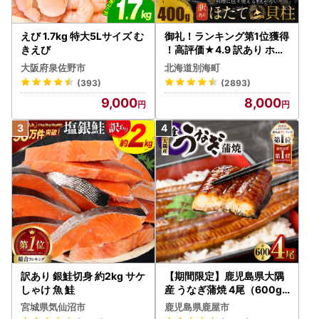
えび 1.7kg 特大5Lサイズ む
御礼！ランキング第1位獲得
きえび
！高評価★4.9 訳あり ホタ
テ 400g（ほたて 帆立 貝柱
大阪府泉佐野市
北海道別海町
冷凍 ）
(393)
(2893)
9,000
8,000
訳あり 銀鮭切身 約2kg サケ
【期間限定】鹿児島県大隅
しゃけ 魚 鮭
産 うなぎ蒲焼 4尾（600g
） KN007-004-04-cp18
宮城県気仙沼市
鹿児島県鹿屋市
うなぎ 鰻 魚 惣菜 総菜