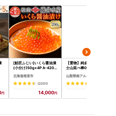
凍
[鮭匠ふじい]いくら醤油漬
【置物】純金製(Ｋ２４) 富
タ
(小分け)50g×4P A-4209
士山延べ棒0.3グラム ALP
5
BK193
北海道根室市
山梨県南アルプス市
(2251)
(1)
0
14,000
54,000