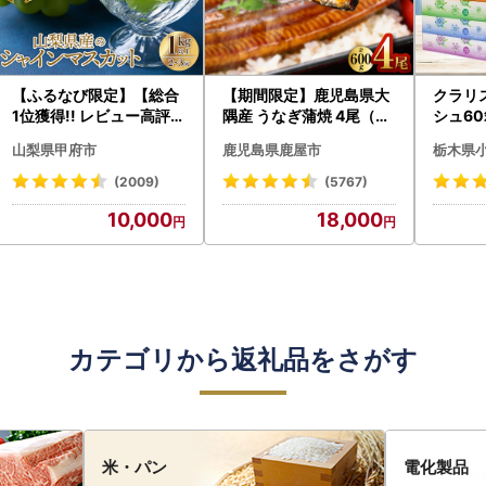
【ふるなび限定】【総合
【期間限定】鹿児島県大
クラリ
1位獲得!! レビュー高評価
隅産 うなぎ蒲焼 4尾（60
シュ60
★】〈2026年度配送分
0g） KN007-004-04-
0枚))
山梨県甲府市
鹿児島県鹿屋市
栃木県
〉山梨県産 シャインマス
cp18 うなぎ 鰻 魚 惣菜 総
ト)【
カット 2～3房（1.0kg以
菜
・沖縄県
(2009)
(5767)
上）シャイン フルーツ F
10,000
18,000
N-Limited-SP
カテゴリから返礼品をさがす
米・パン
電化製品