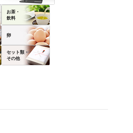
お茶・
飲料
卵
セット類・
その他