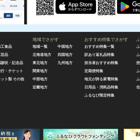
地域でさがす
おすすめ特集でさがす
加工食品
地域一覧
中国地方
おすすめ特集一覧
ふ
工芸品
北海道地方
四国地方
訳あり返礼品特集
ふ
感謝状・記念品
東北地方
九州地方
担当者おすすめ特集
控
旅行・チケット
関東地方
定期便特集
ふ
セット類 その他
中部地方
地元が誇る家電特集
ふ
近畿地方
日用品・消耗品特集
住
ふるなび限定特集