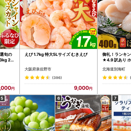
選旬の
えび 1.7kg 特大5Lサイズ むきえび
御礼！ランキン
kg 2
★4.9 訳あり 
B12-
帆立 貝柱 冷凍 
大阪府泉佐野市
北海道別海町
インマス
(396)
,000
9,000