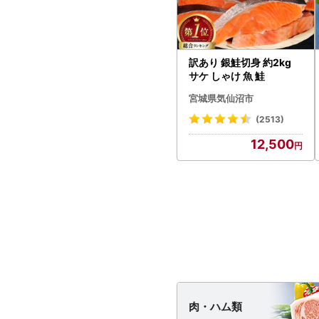
訳あり 銀鮭切身 約2kg
サケ しゃけ 魚 鮭
宮城県気仙沼市
(2513)
12,500
肉・
ハム類