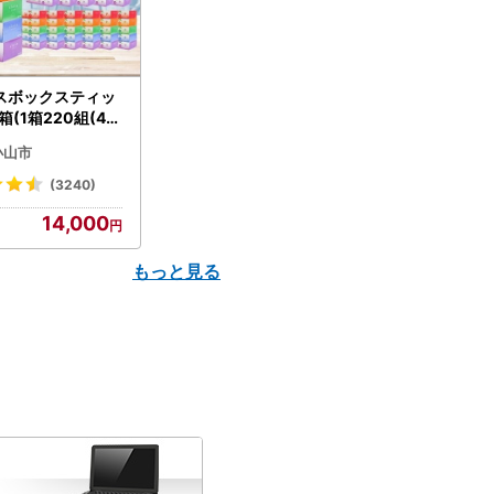
スボックスティッ
箱(1箱220組(44
(5個入り×12セッ
小山市
配送不可地域：離島
】【1256759】
(3240)
14,000
もっと見る