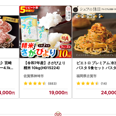
送》宮崎
【令和7年産】さがびより
ピエトロ プレミアム 冷
4.1kg
精米 10kg(H015224)
パスタ 5食セット パス
7-2609
佐賀県神埼市
福岡県古賀市
(883)
(14)
4,000
19,000
24,00