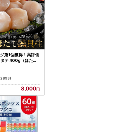
グ第1位獲得！高評価
ホタテ 400g（ほたて
）
(2893)
8,000