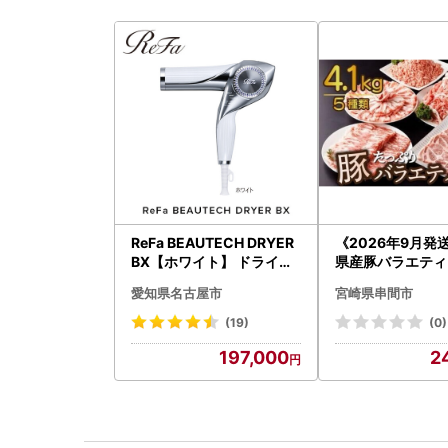
ReFa BEAUTECH DRYER
《2026年9月発
BX【ホワイト】 ドライヤ
県産豚バラエティー
ー 美容 家電 ドライヤー リ
セット_K033-05
愛知県名古屋市
宮崎県串間市
ファ
(19)
(0)
197,000
2