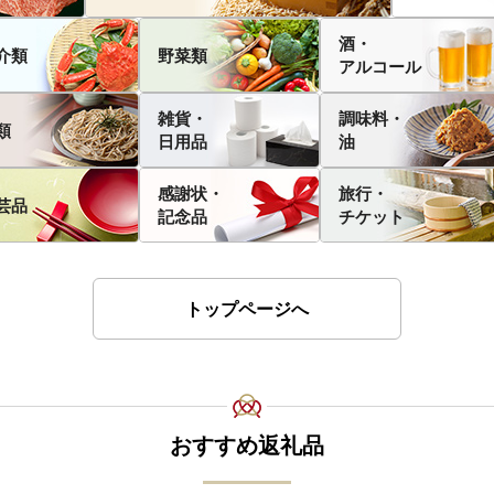
酒・
介類
野菜類
アルコール
雑貨・
調味料・
類
日用品
油
感謝状・
旅行・
芸品
記念品
チケット
トップページへ
おすすめ返礼品