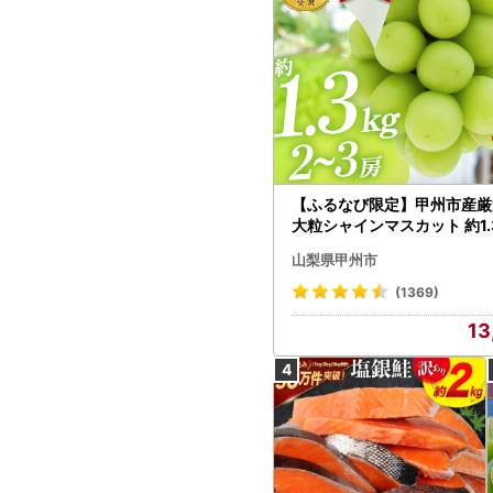
【ふるなび限定】甲州市産厳
大粒シャインマスカット 約1.3
～3房【2026年発送】（MG）
山梨県甲州市
472 FN-Limited-VO シャ
カット フルーツ
(1369)
13