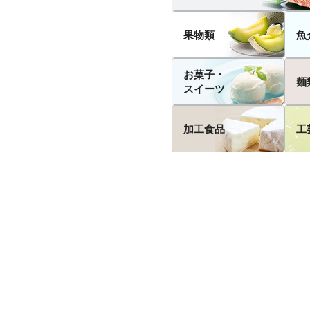
果物類
魚
お菓子・
麺
スイーツ
加工食品
工