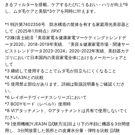
きるフィルターを搭載。ケアするたびにうるおい・ハリが向上*9
し、ムダ毛ケアと美肌*3ケアを同時に叶えます。
*1 特許第7402356号 防水構造の筐体を有する家庭用光美容器と
して（2025年1月時点）/IPX7
*2(株)富士経済『美容家電＆健康家電マーケティングトレンドデ
ータ2020』2018-2019年実績、『美容＆健康家電市場・関連サー
ビストレンドデータ2023-2024』2020-2022年実績、美顔器カテ
ゴリにおいて日本国内の美容家電全体におけるメーカーシェアと
して
*3 継続して使用することでムダ毛が目立ちにくくなること
*4 YJEA3Nとの比較
*5 使用禁止部位があります。詳細は取扱説明書をご確認くださ
い。
*6 レイボーテヴィーナスシリーズにおいて
*7 BODYモード（レベル1）使用時
*8 VIアタッチメント、Oアタッチメントは共有で使用しないでく
ださい。
*9 [使用機種]YJEA3N [試験方法]目より下の半顔に機器を3分間使
用し、3分間放置した箇所との皮膚水分量・弾性を比較 [試験