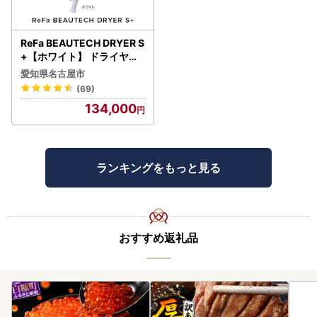
ReFa BEAUTECH DRYER S
+【ホワイト】 ドライヤー
美容 家電 ドライヤー リフ
愛知県名古屋市
ァ
(69)
134,000
ランキングをもっと見る
おすすめ返礼品