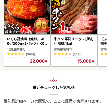
いくら醤油漬（鮭卵） 40
牛タン 厚切り 牛タン[訳あ
【ふ
0g(200g×2パック)_K02
り 塩味 1kg]
崎牛 
2-1676
-VO
北海道白糠町
宮崎県宮崎市
宮崎
(5674)
(348)
22,000
15,000
最近チェックした返礼品
返礼品詳細ページの閲覧で、ここに履歴が表示されます。