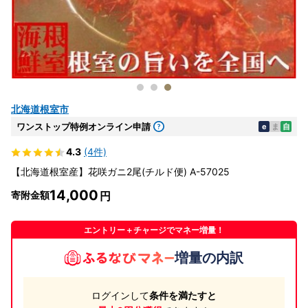
北海道根室市
ワンストップ特例オンライン申請
e
ま
自
4.3
(4件)
【北海道根室産】花咲ガニ2尾(チルド便) A-57025
14,000
寄附金額
エントリー＋チャージでマネー増量！
増量の内訳
ログインして
条件を満たすと