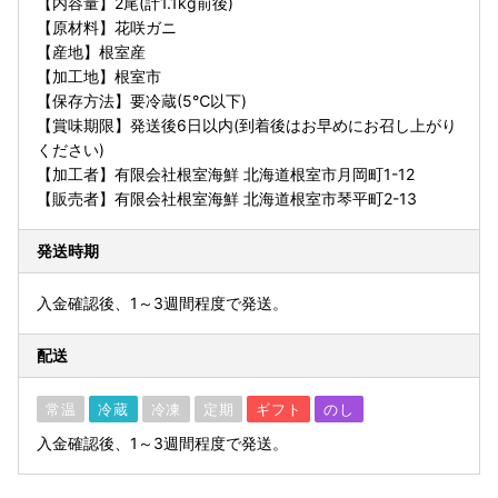
【内容量】2尾(計1.1kg前後)
【原材料】花咲ガニ
【産地】根室産
【加工地】根室市
【保存方法】要冷蔵(5℃以下)
【賞味期限】発送後6日以内(到着後はお早めにお召し上がり
ください)
【加工者】有限会社根室海鮮 北海道根室市月岡町1-12
【販売者】有限会社根室海鮮 北海道根室市琴平町2-13
発送時期
入金確認後、1～3週間程度で発送。
配送
常温
冷蔵
冷凍
定期
ギフト
のし
入金確認後、1～3週間程度で発送。