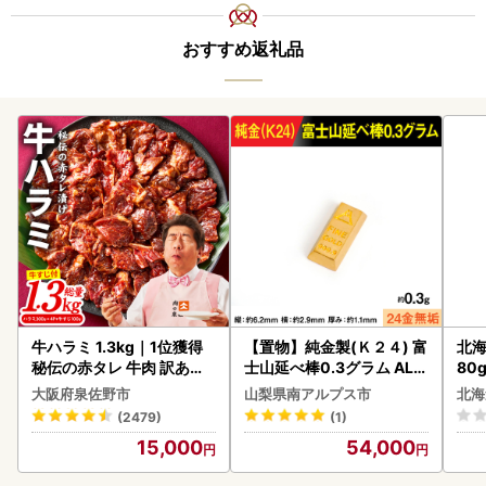
おすすめ返礼品
牛ハラミ 1.3kg｜1位獲得
【置物】純金製(Ｋ２４) 富
北海
秘伝の赤タレ 牛肉 訳あり
士山延べ棒0.3グラム ALP
80
焼肉 BBQ
BK193
クラ
大阪府泉佐野市
山梨県南アルプス市
北海
くら
(2479)
(1)
道産
15,000
54,000
23