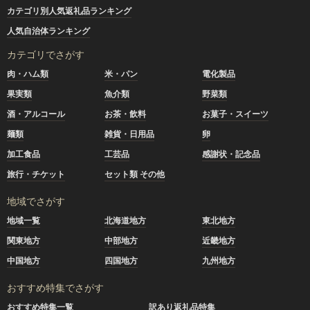
カテゴリ別人気返礼品ランキング
人気自治体ランキング
カテゴリでさがす
肉・ハム類
米・パン
電化製品
果実類
魚介類
野菜類
酒・アルコール
お茶・飲料
お菓子・スイーツ
麺類
雑貨・日用品
卵
加工食品
工芸品
感謝状・記念品
旅行・チケット
セット類 その他
地域でさがす
地域一覧
北海道地方
東北地方
関東地方
中部地方
近畿地方
中国地方
四国地方
九州地方
おすすめ特集でさがす
おすすめ特集一覧
訳あり返礼品特集