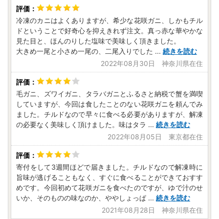
冷凍のカニはよくありますが、希少な花咲ガニ、しかもチル
ドということで好奇心を抑えきれず注文。真っ赤な華やかな
見た目と、ほんのりした塩味で美味しく頂きました。
大きめ一尾と小さめ一尾の、二尾入りでした
...
続きを読む
2022年08月30日 神奈川県在住
毛ガニ、ズワイガニ、タラバガニとふるさと納税で蟹を満喫
していますが、今回は食したことのない花咲ガニを頼んでみ
ました。チルドなので早々に食べる必要がありますが、解凍
の必要なく美味しく頂けました。味はタラ
...
続きを読む
2022年08月05日 東京都在住
寄付をして3週間ほどで届きました。チルドなので解凍時に
旨味が逃げることもなく、すぐに食べることができておすす
めです。今回初めて花咲ガニを食べたのですが、ゆで汁のせ
いか、そのものの味なのか、ややしょっぱ
...
続きを読む
2021年08月28日 神奈川県在住