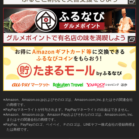
Amazon、Amazon.co.jpおよびそのロゴは、Amazon.com,Inc.またはその関連会社
の商標です。
PayPayマネーライトが付与されます。PayPayマネーライトの出金はできません。
Amazon、Amazon.co.jp、Amazon Payおよびそれらのロゴは、Amazon.com, Inc.
またはその関連会社の商標です。
PayPay、PayPayのロゴ、ペイペイ、Ｐのロゴは、LINEヤフー株式会社の登録商標ま
たは商標です。