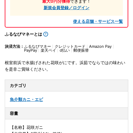
最大0円分獲得
できます！
新規会員登録／ログイン
使える店舗・サービス一覧
ふるなびマネーとは
決済方法：
ふるなびマネー
クレジットカード
Amazon Pay
PayPay
楽天ペイ
d払い
郵便振替
根室前浜で水揚げされた花咲がにです。浜茹でならではの味わい
を是非ご賞味ください。
カテゴリ
魚介類
カニ・エビ
容量
【名称】花咲ガニ