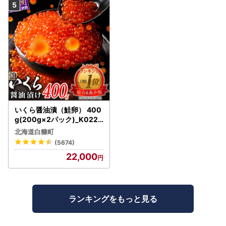
いくら醤油漬（鮭卵） 400
g(200g×2パック)_K022-
1676
北海道白糠町
(5674)
22,000
ランキングをもっと見る