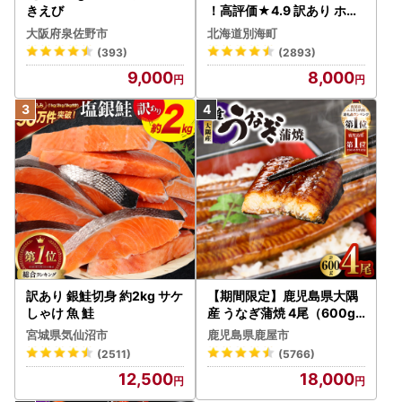
きえび
！高評価★4.9 訳あり ホタ
テ 400g（ほたて 帆立 貝柱
大阪府泉佐野市
北海道別海町
冷凍 ）
(393)
(2893)
9,000
8,000
訳あり 銀鮭切身 約2kg サケ
【期間限定】鹿児島県大隅
しゃけ 魚 鮭
産 うなぎ蒲焼 4尾（600g
） KN007-004-04-cp18
宮城県気仙沼市
鹿児島県鹿屋市
うなぎ 鰻 魚 惣菜 総菜
(2511)
(5766)
12,500
18,000