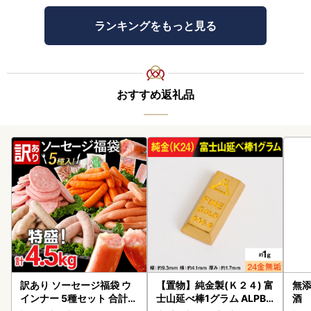
ランキングをもっと見る
おすすめ返礼品
訳あり ソーセージ福袋 ウ
【置物】純金製(Ｋ２４) 富
無添
インナー 5種セット 合計4.
士山延べ棒1グラム ALPBK
酒