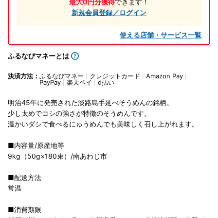
最大0円分獲得
できます！
新規会員登録／ログイン
使える店舗・サービス一覧
ふるなびマネーとは
決済方法：
ふるなびマネー
クレジットカード
Amazon Pay
PayPay
楽天ペイ
d払い
明治45年に発売された淡路島手延べそうめんの銘柄。
少し太めでコシの強さが特徴のそうめんです。
温かいダシで食べるにゅうめんでも美味しく召し上がれます。
■内容量/原産地等
9kg（50g×180束）/南あわじ市
■配送方法
常温
■消費期限