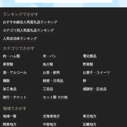
ランキングでさがす
おすすめ総合人気返礼品ランキング
カテゴリ別人気返礼品ランキング
人気自治体ランキング
カテゴリでさがす
肉・ハム類
米・パン
電化製品
果実類
魚介類
野菜類
酒・アルコール
お茶・飲料
お菓子・スイーツ
麺類
雑貨・日用品
卵
加工食品
工芸品
感謝状・記念品
旅行・チケット
セット類 その他
地域でさがす
地域一覧
北海道地方
東北地方
関東地方
中部地方
近畿地方