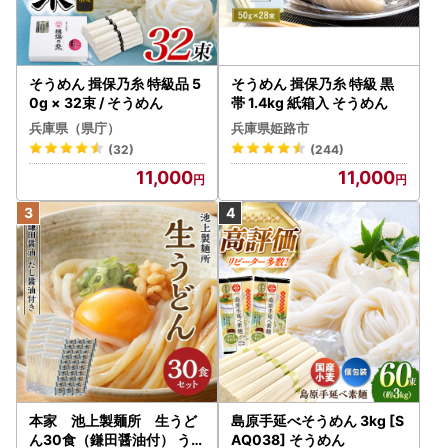
そうめん 揖保乃糸 特級品 5
そうめん 揖保乃糸 特級 黒
0g × 32束 / そうめん
帯 1.4kg 紙箱入 そうめん
兵庫県（県庁）
兵庫県姫路市
(32)
(244)
11,000
11,000
本家 池上製麺所 生うど
島原手延べそうめん 3kg [S
ん30食（鎌田醤油付） うど
AQ038] そうめん