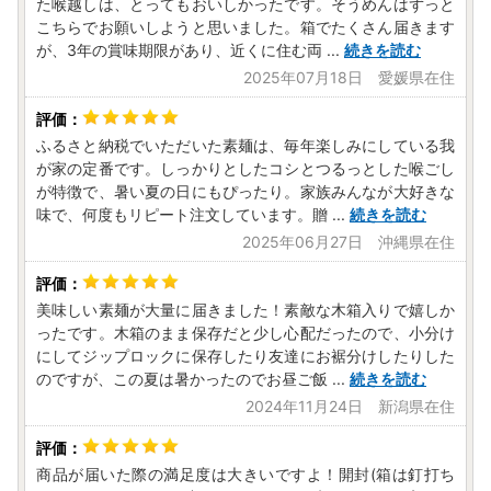
た喉越しは、とってもおいしかったです。そうめんはずっと
こちらでお願いしようと思いました。箱でたくさん届きます
が、3年の賞味期限があり、近くに住む両
...
続きを読む
2025年07月18日 愛媛県在住
ふるさと納税でいただいた素麺は、毎年楽しみにしている我
が家の定番です。しっかりとしたコシとつるっとした喉ごし
が特徴で、暑い夏の日にもぴったり。家族みんなが大好きな
味で、何度もリピート注文しています。贈
...
続きを読む
2025年06月27日 沖縄県在住
美味しい素麺が大量に届きました！素敵な木箱入りで嬉しか
ったです。木箱のまま保存だと少し心配だったので、小分け
にしてジップロックに保存したり友達にお裾分けしたりした
のですが、この夏は暑かったのでお昼ご飯
...
続きを読む
2024年11月24日 新潟県在住
商品が届いた際の満足度は大きいですよ！開封(箱は釘打ち