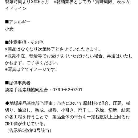
製麺時期より3年6ヶ月 ※乾麺業界としての「賞味期限」表示ガ
イドライン
■アレルギー
小麦
■注意事項・その他
※商品はなくなり次第終了とさせていただきます。
※長期不在、転居等でお受け取りいただけない場合、再送はいたし
かねます。ご了承ください。
※写真は全てイメージです。
■提供事業者
淡路手延素麺協同組合：0799-52-0701
◆地場産品基準該当理由：市内において原材料の混合、圧延、板
切り、油返し、熟成、掛巻、小引き、門干し、乾燥、切断、結束
の各工程を行うことで、製品全体の半分を一定程度以上上回る付
加価値が生じている。
（告示第5条第3号該当）