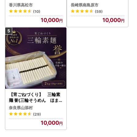
ん
香川県高松市
長崎県南島原市
(10)
(59)
10,000
10,000
【宵ごねづくり】 三輪素
麺 誉(三輪そうめん ほま
れ) 2kg(50g×40束)
奈良県山添村
(29)
10,000