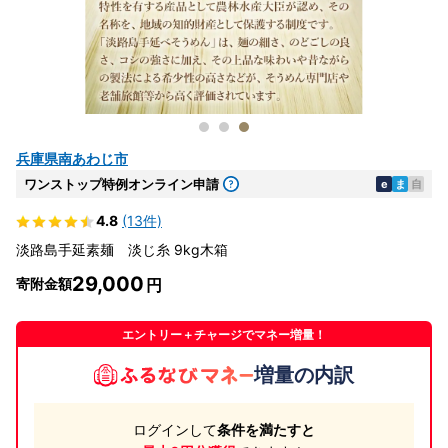
兵庫県南あわじ市
ワンストップ特例オンライン申請
e
ま
自
4.8
(13件)
淡路島手延素麺 淡じ糸 9kg木箱
29,000
寄附金額
エントリー＋チャージでマネー増量！
増量の内訳
ログインして
条件を満たすと