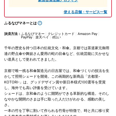
使える店舗・サービス一覧
ふるなびマネーとは
決済方法：
ふるなびマネー
クレジットカード
Amazon Pay
PayPay
楽天ペイ
d払い
千年の歴史を持つ日本の伝統文化・和傘。京都では茶道家元御用
達の野点傘や舞妓さん愛用の蛇の目傘など、伝統芸能に欠かせな
い道具として使われてきました。
京都で唯一残る和傘製造元の日吉屋では、和傘づくりの技法を生
かして照明シェードを開発。この画期的な新商品「古都里-
KOTORI-」は、グッドデザイン賞や新日本様式100選等を受賞
し、海外でも高い評価を受けています。
シェードは、京和傘のように開閉ができる革新的な構造。そのし
なやかな開閉のさまは手に取った人だけがわかる、感動の美し
さ。
一本の竹を丁寧に割いて作られる竹骨が特徴で、時と共に移り変