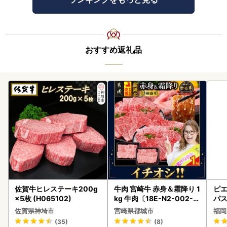
おすすめ返礼品
佐賀牛ヒレステーキ200g
牛肉 宮崎牛 赤身＆霜降り 1
ピエ
×5枚 (H065102)
kg 牛肉〔18E-N2-002-1
パス
kg-S4A6-CF〕
佐賀県神埼市
宮崎県都城市
福岡
(35)
(8)