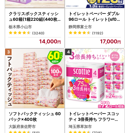
クラリスボックスティッシ
トイレットペーパー ダブル
ュ60箱(1箱220組(440枚))
96ロール トイレット[sf00
(5個入り×12セット)【配送
1-012]
栃木県小山市
静岡県富士市
不可地域：離島・沖縄県】
(3240)
(1192)
【1256759】
14,000
17,000
ソフトパックティッシュ 60
トイレットペーパー スコッ
パック×400枚
ティ 3倍長持ち フラワーパ
ック 4ロール×6P
大阪府泉佐野市
埼玉県草加市
(50)
(728)