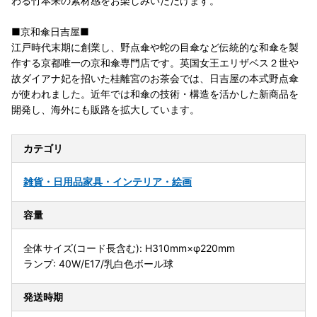
わる竹本来の素材感をお楽しみいただけます。
■京和傘日吉屋■
江戸時代末期に創業し、野点傘や蛇の目傘など伝統的な和傘を製
作する京都唯一の京和傘専門店です。英国女王エリザベス２世や
故ダイアナ妃を招いた桂離宮のお茶会では、日吉屋の本式野点傘
が使われました。近年では和傘の技術・構造を活かした新商品を
開発し、海外にも販路を拡大しています。
カテゴリ
雑貨・日用品
家具・インテリア・絵画
容量
全体サイズ(コード長含む): H310mm×φ220mm
ランプ: 40W/E17/乳白色ボール球
発送時期