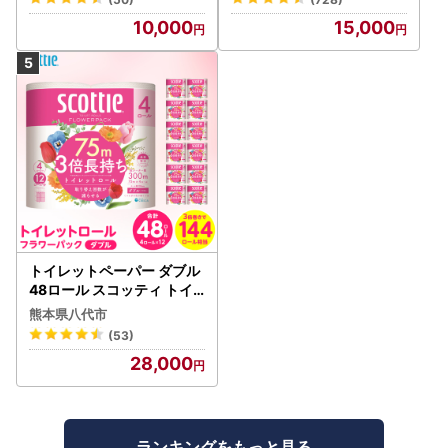
10,000
15,000
トイレットペーパー ダブル
48ロール スコッティ トイ
レット
熊本県八代市
(53)
28,000
ランキングをもっと見る