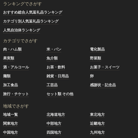
ランキングでさがす
おすすめ総合人気返礼品ランキング
カテゴリ別人気返礼品ランキング
人気自治体ランキング
カテゴリでさがす
肉・ハム類
米・パン
電化製品
果実類
魚介類
野菜類
酒・アルコール
お茶・飲料
お菓子・スイーツ
麺類
雑貨・日用品
卵
加工食品
工芸品
感謝状・記念品
旅行・チケット
セット類 その他
地域でさがす
地域一覧
北海道地方
東北地方
関東地方
中部地方
近畿地方
中国地方
四国地方
九州地方