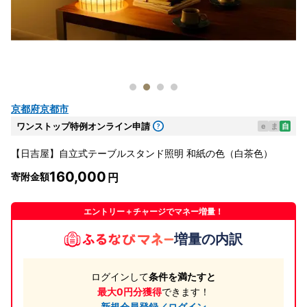
京都府京都市
ワンストップ特例オンライン申請
e
ま
自
【日吉屋】自立式テーブルスタンド照明 和紙の色（白茶色）
160,000
寄附金額
エントリー＋チャージでマネー増量！
増量の内訳
ログインして
条件を満たすと
最大0円分獲得
できます！
新規会員登録／ログイン