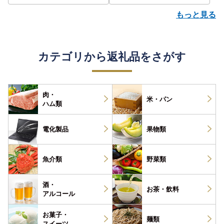
もっと見る
カテゴリから返礼品をさがす
肉・
米・パン
ハム類
電化製品
果物類
魚介類
野菜類
酒・
お茶・
飲料
アルコール
お菓子・
麺類
スイーツ