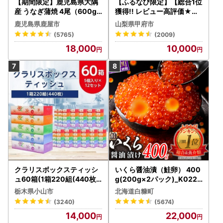
【期間限定】鹿児島県大隅
【ふるなび限定】【総合1位
産 うなぎ蒲焼 4尾（600g
獲得!! レビュー高評価★】
） KN007-004-04-cp18
〈2026年度配送分〉山梨
鹿児島県鹿屋市
山梨県甲府市
うなぎ 鰻 魚 惣菜 総菜
県産 シャインマスカット 2
(5765)
(2009)
～3房（1.0kg以上）シャイ
18,000
10,000
ン フルーツ FN-Limited-S
P
クラリスボックスティッシ
いくら醤油漬（鮭卵） 400
ュ60箱(1箱220組(440枚))
g(200g×2パック)_K022-
(5個入り×12セット)【配送
1676
栃木県小山市
北海道白糠町
不可地域：離島・沖縄県】
(3240)
(5674)
【1256759】
14,000
22,000