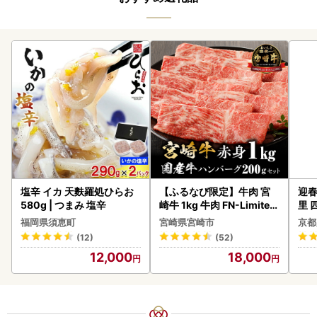
塩辛 イカ 天麩羅処ひらお
【ふるなび限定】牛肉 宮
迎春
580g | つまみ 塩辛
崎牛 1kg 牛肉 FN-Limited
里 
-VO
20
福岡県須恵町
宮崎県宮崎市
京都
(12)
(52)
12,000
18,000