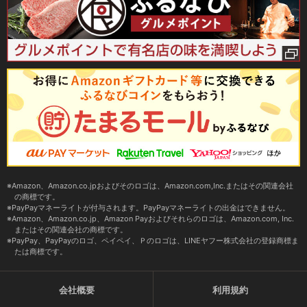
Amazon、Amazon.co.jpおよびそのロゴは、Amazon.com,Inc.またはその関連会社
の商標です。
PayPayマネーライトが付与されます。PayPayマネーライトの出金はできません。
Amazon、Amazon.co.jp、Amazon Payおよびそれらのロゴは、Amazon.com, Inc.
またはその関連会社の商標です。
PayPay、PayPayのロゴ、ペイペイ、Ｐのロゴは、LINEヤフー株式会社の登録商標ま
たは商標です。
会社概要
利用規約