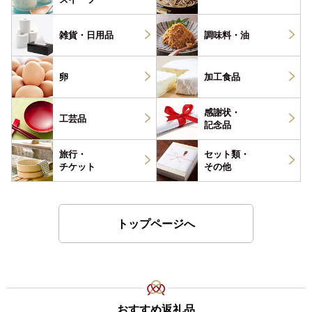
雑貨・
日用品
調味料・
油
卵
加工食品
感謝状・
工芸品
記念品
旅行・
セット類・
チケット
その他
トップページへ
おすすめ返礼品