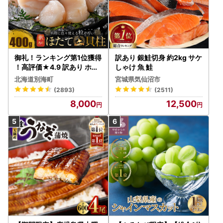
御礼！ランキング第1位獲得
訳あり 銀鮭切身 約2kg サケ
！高評価★4.9 訳あり ホタ
しゃけ 魚 鮭
テ 400g（ほたて 帆立 貝柱
北海道別海町
宮城県気仙沼市
冷凍 ）
(2893)
(2511)
8,000
12,500