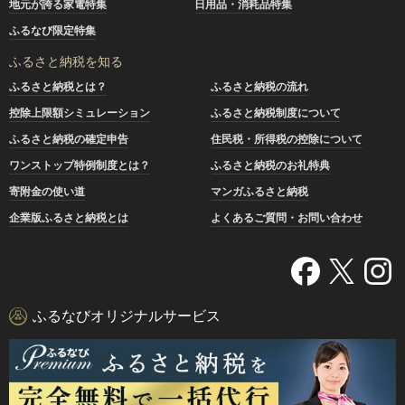
地元が誇る家電特集
日用品・消耗品特集
ふるなび限定特集
ふるさと納税を知る
ふるさと納税とは？
ふるさと納税の流れ
控除上限額シミュレーション
ふるさと納税制度について
ふるさと納税の確定申告
住民税・所得税の控除について
ワンストップ特例制度とは？
ふるさと納税のお礼特典
寄附金の使い道
マンガふるさと納税
企業版ふるさと納税とは
よくあるご質問・お問い合わせ
ふるなびオリジナルサービス