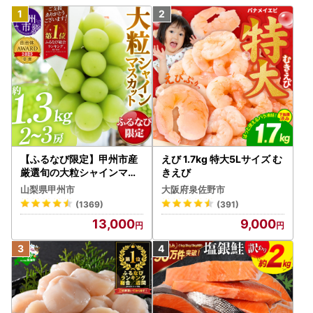
【ふるなび限定】甲州市産
えび 1.7kg 特大5Lサイズ む
厳選旬の大粒シャインマス
きえび
カット 約1.3kg 2～3房【2
山梨県甲州市
大阪府泉佐野市
026年発送】（MG）B12-
(1369)
(391)
472 FN-Limited-VO シャ
13,000
9,000
インマスカット フルーツ