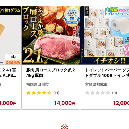
２４) 富
豚肉 肩ロースブロック 約2
トイレットペーパー ソ
ALPBK
.1kg 豚肉
トダブル 100R トイレ 
速〔12-I5-TP100-R〕
市
福岡県田川市
宮崎県都城市
(11)
(0)
8,000
14,000
12,00