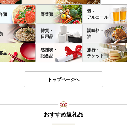
酒・
介類
野菜類
アルコール
雑貨・
調味料・
類
日用品
油
感謝状・
旅行・
芸品
記念品
チケット
トップページへ
おすすめ返礼品