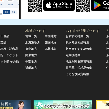
地域でさがす
おすすめ特集でさがす
加工食品
地域一覧
中国地方
おすすめ特集一覧
ふ
工芸品
北海道地方
四国地方
訳あり返礼品特集
ふ
感謝状・記念品
東北地方
九州地方
担当者おすすめ特集
控
旅行・チケット
関東地方
定期便特集
ふ
セット類 その他
中部地方
地元が誇る家電特集
ふ
近畿地方
日用品・消耗品特集
住
ふるなび限定特集