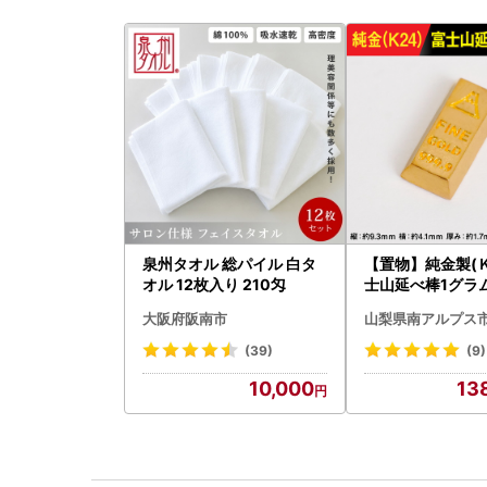
泉州タオル 総パイル 白タ
【置物】純金製(Ｋ
オル 12枚入り 210匁
士山延べ棒1グラム 
180
大阪府阪南市
山梨県南アルプス
(39)
(9)
10,000
13