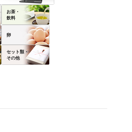
お茶・
飲料
卵
セット類・
その他