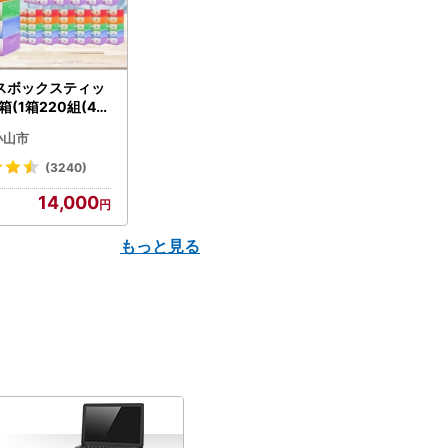
スボックスティッ
箱(1箱220組(44
(5個入り×12セッ
小山市
配送不可地域：離島
】【1256759】
(3240)
14,000
もっと見る