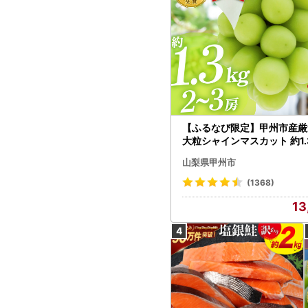
【ふるなび限定】甲州市産厳
大粒シャインマスカット 約1.3
～3房【2026年発送】（MG）
山梨県甲州市
472 FN-Limited-VO シャ
カット フルーツ
(1368)
13