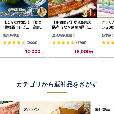
【ふるなび限定】【総合
【期間限定】鹿児島県大
クラリ
1位獲得!! レビュー高評価
隅産 うなぎ蒲焼 4尾（60
シュ60
★】〈2026年度配送分
0g） KN007-004-04-
0枚))
山梨県甲府市
鹿児島県鹿屋市
栃木県
〉山梨県産 シャインマス
cp18 うなぎ 鰻 魚 惣菜 総
ト)【
カット 2～3房（1.0kg以
菜
・沖縄県
(2009)
(5765)
上）シャイン フルーツ F
10,000
18,000
N-Limited-SP
カテゴリから返礼品をさがす
米・パン
電化製品