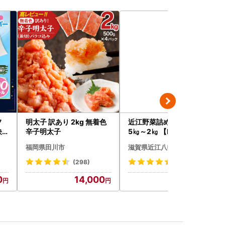
フ
明太子 訳あり 2kg 無着色
近江野菜詰め合せセット 1.
快
辛子明太子
5㎏～2㎏ 【K002W】 野
菜 旬 新鮮
福岡県田川市
滋賀県近江八幡市
(298)
(117)
0
14,000
9,000