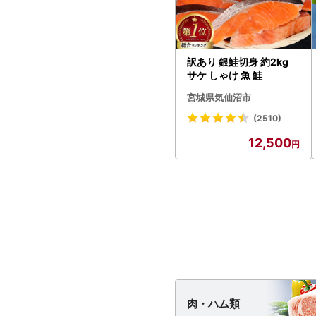
訳あり 銀鮭切身 約2kg
サケ しゃけ 魚 鮭
宮城県気仙沼市
(2510)
12,500
肉・
ハム類