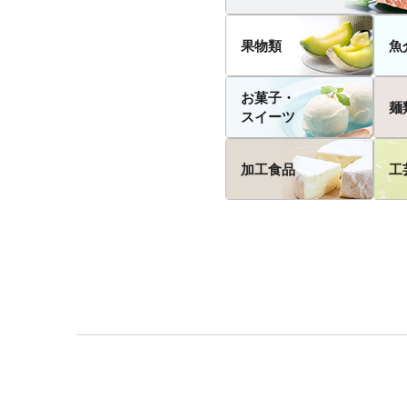
果物類
魚
お菓子・
麺
スイーツ
加工食品
工