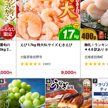
選旬の
えび 1.7kg 特大5Lサイズ むきえび
御礼！ランキン
kg 2
★4.9 訳あり 
B12-
帆立 貝柱 冷凍 
大阪府泉佐野市
北海道別海町
インマス
(391)
,000
9,000