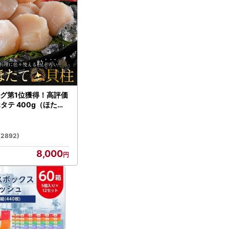
グ第1位獲得！高評価
ホタテ 400g（ほたて
）
(2892)
8,000