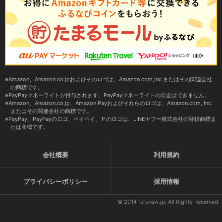
Amazon、Amazon.co.jpおよびそのロゴは、Amazon.com,Inc.またはその関連会社
の商標です。
PayPayマネーライトが付与されます。PayPayマネーライトの出金はできません。
Amazon、Amazon.co.jp、Amazon Payおよびそれらのロゴは、Amazon.com, Inc.
またはその関連会社の商標です。
PayPay、PayPayのロゴ、ペイペイ、Ｐのロゴは、LINEヤフー株式会社の登録商標ま
たは商標です。
会社概要
利用規約
プライバシーポリシー
採用情報
© 2014 furunavi.jp, All Rights Reserved.