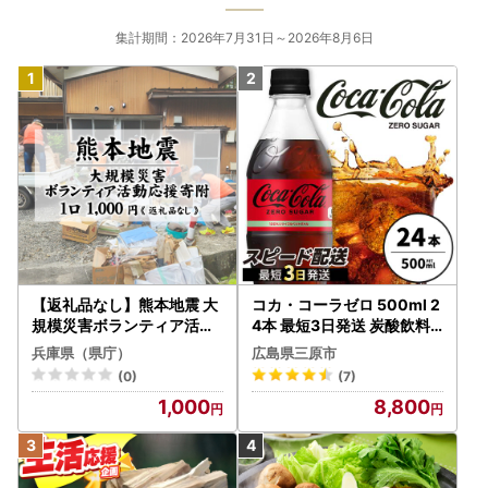
集計期間：2026年7月31日～2026年8月6日
【返礼品なし】熊本地震 大
コカ・コーラゼロ 500ml 2
規模災害ボランティア活動
4本 最短3日発送 炭酸飲料
応援寄附 1口 1,000円 / 寄附
ペットボトル 糖質ゼロ コー
兵庫県（県庁）
広島県三原市
寄付 寄附のみ 支援
ク コーラ 飲料 ソフトドリ
(0)
(7)
ンク 広島県 三原市 014070
1,000
8,800