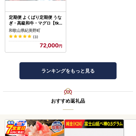
定期便 よくばり定期便 うな
ぎ ･ 高級和牛 ･ マグロ【tkb
104】
和歌山県紀美野町
(3)
72,000
ランキングをもっと見る
おすすめ返礼品