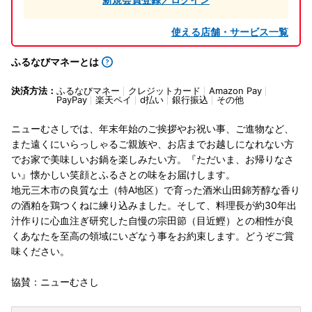
使える店舗・サービス一覧
ふるなびマネーとは
決済方法：
ふるなびマネー
クレジットカード
Amazon Pay
PayPay
楽天ペイ
d払い
銀行振込
その他
ニューむさしでは、年末年始のご挨拶やお祝い事、ご進物など、
また遠くにいらっしゃるご親族や、お店までお越しになれない方
でお家で美味しいお鍋を楽しみたい方。『ただいま、お帰りなさ
い』懐かしい笑顔とふるさとの味をお届けします。
地元三木市の良質な土（特A地区）で育った酒米山田錦芳醇な香り
の酒粕を鶏つくねに練り込みました。そして、料理長が約30年出
汁作りに心血注ぎ研究した自慢の宗田節（目近鰹）との相性が良
くあなたを至高の領域にいざなう事をお約束します。どうぞご賞
味ください。
協賛：ニューむさし