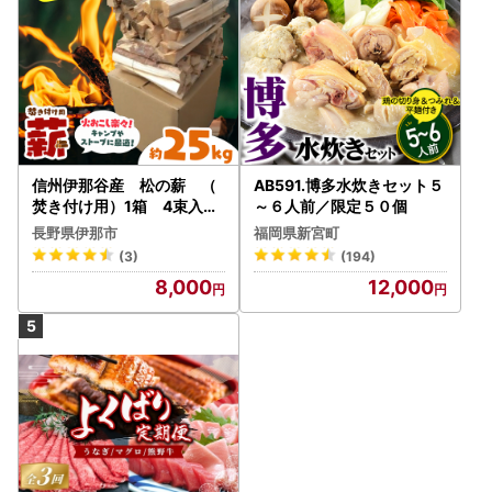
信州伊那谷産 松の薪 （
AB591.博多水炊きセット５
焚き付け用）1箱 4束入り
～６人前／限定５０個
２５ｋｇ相当｜薪 25kg
長野県伊那市
福岡県新宮町
松の薪 長野県 伊那市 キャ
(3)
(194)
ンプ BBQ アウトドア【008
8,000
12,000
-17】