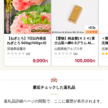
【ねぎとろ】7日以内発送
【置物】純金製(Ｋ２４) 富
＜
ねぎとろ 500g(100g×5)
士山延べ棒0.5グラム ALP
北海
BK181
20
宮城県塩竈市
山梨県南アルプス市
北海
(0)
(0)
9,000
105,000
最近チェックした返礼品
返礼品詳細ページの閲覧で、ここに履歴が表示されます。