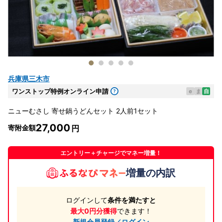
兵庫県三木市
ワンストップ特例オンライン申請
e
ま
自
ニューむさし 寄せ鍋うどんセット 2人前1セット
27,000
寄附金額
エントリー＋チャージでマネー増量！
増量の内訳
ログインして
条件を満たすと
最大0円分獲得
できます！
新規会員登録／ログイン