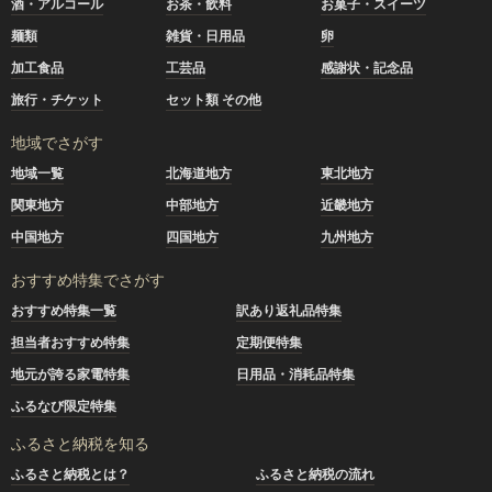
酒・アルコール
お茶・飲料
お菓子・スイーツ
麺類
雑貨・日用品
卵
加工食品
工芸品
感謝状・記念品
旅行・チケット
セット類 その他
地域でさがす
地域一覧
北海道地方
東北地方
関東地方
中部地方
近畿地方
中国地方
四国地方
九州地方
おすすめ特集でさがす
おすすめ特集一覧
訳あり返礼品特集
担当者おすすめ特集
定期便特集
地元が誇る家電特集
日用品・消耗品特集
ふるなび限定特集
ふるさと納税を知る
ふるさと納税とは？
ふるさと納税の流れ