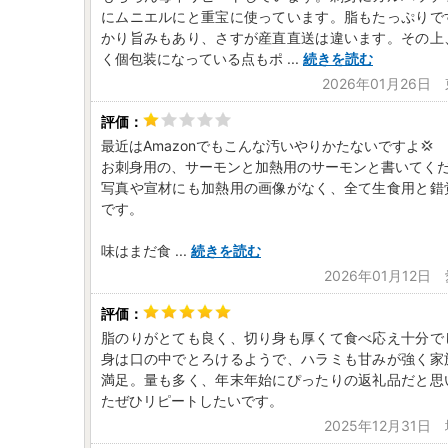
にムニエルにと重宝に使っています。脂もたっぷりで
かり旨みもあり、さすが産直直送は違います。その上
く個包装になっている点もポ
...
続きを読む
2026年01月26日
最近はAmazonでもこんな汚いやりかたないですよ💢
お刺身用の、サーモンと加熱用のサーモンと書いてく
写真や宣材にも加熱用の画像がなく、全て生食用と錯
です。
味はまだ食
...
続きを読む
2026年01月12日
脂のりがとても良く、切り身も厚くて食べ応え十分で
身は口の中でとろけるようで、ハラミも甘みが強く家
満足。量も多く、年末年始にぴったりの返礼品だと思
たぜひリピートしたいです。
2025年12月31日