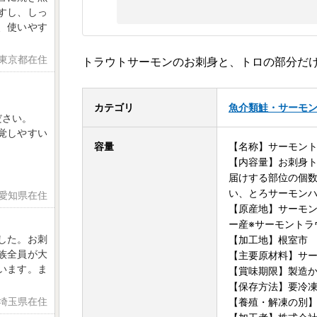
すし、しっ
、使いやす
 東京都在住
トラウトサーモンのお刺身と、トロの部分だ
カテゴリ
魚介類
鮭・サーモ
ださい。
覚しやすい
容量
【名称】サーモント
【内容量】お刺身トラ
届けする部位の個
い、とろサーモンハラ
 愛知県在住
【原産地】サーモン
ー産※サーモントラ
した。お刺
【加工地】根室市
族全員が大
【主要原材料】サ
います。ま
【賞味期限】製造か
【保存方法】要冷凍(
 埼玉県在住
【養殖・解凍の別