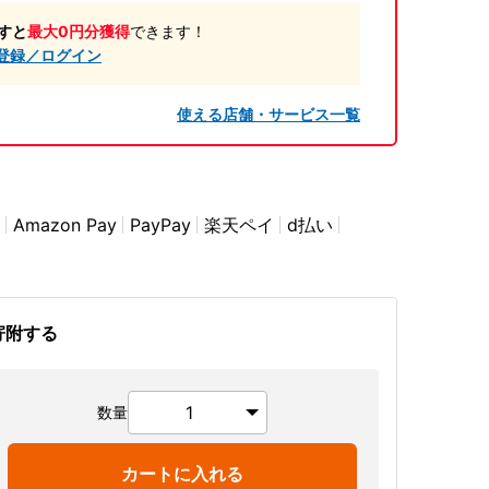
すと
最大0円分獲得
できます！
登録／ログイン
使える店舗・サービス一覧
Amazon Pay
PayPay
楽天ペイ
d払い
寄附する
数量
カートに入れる