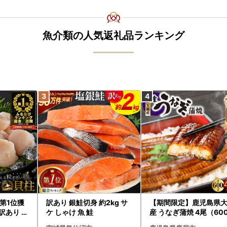
魚介類の人気返礼品ランキング
第1位獲
訳あり 銀鮭切身 約2kg サ
【期間限定】鹿児島県
訳あり ホ
ケ しゃけ 魚 鮭
産 うなぎ蒲焼 4尾（60
たて 帆立
） KN007-004-04-cp