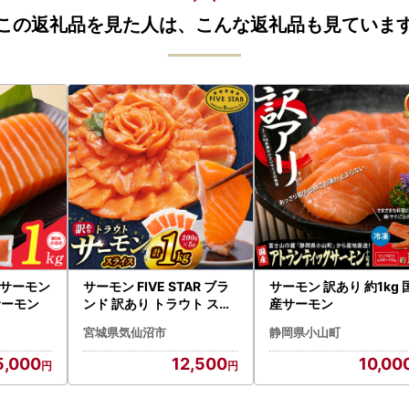
この返礼品を見た人は、こんな返礼品も見ていま
サーモン
サーモン FIVE STAR ブラ
サーモン 訳あり 約1kg 
サーモン
ンド 訳あり トラウト スラ
産サーモン
イス 1kg サーモン 小分け
宮城県気仙沼市
静岡県小山町
5,000
12,500
10,00