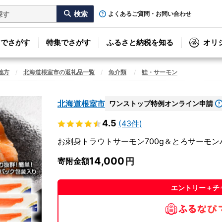
よくあるご質問・お問い合わせ
リでさがす
特集でさがす
ふるさと納税を知る
オリ
地方
北海道根室市の返礼品一覧
魚介類
鮭・サーモン
北海道根室市
ワンストップ特例オンライン申請
4.5
(43件)
お刺身トラウトサーモン700g＆とろサーモンハラミ
14,000
寄附金額
エントリー＋チ