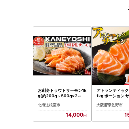
お刺身トラウトサーモン1k
アトランティック
g(約200g～500g×2～5
1kg ポーション 
本) A-09002
北海道根室市
大阪府泉佐野市
14,000
1