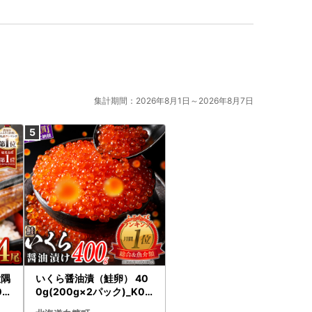
集計期間：2026年8月1日～2026年8月7日
大隅
いくら醤油漬（鮭卵） 40
0g
0g(200g×2パック)_K02
18
2-1676