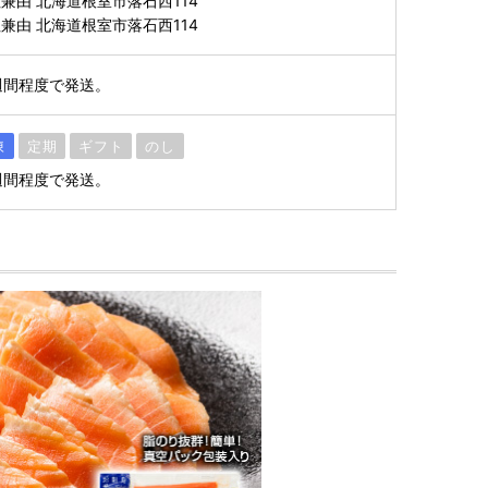
兼由 北海道根室市落石西114
兼由 北海道根室市落石西114
週間程度で発送。
凍
定期
ギフト
のし
週間程度で発送。