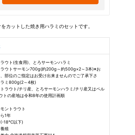
けをカットした焼き用ハラミのセットです。
ン
ラウト(生食用)、とろサーモンハラミ
ウトサーモン700g(約200g～約500g×2～3本)※お
数、部位のご指定はお受け出来ませんのでご了承下さ
ミ800g(2～4枚)
トラウト/チリ産、とろサーモンハラミ/チリ産又はペル
ウトの産地は令和8年の使用計画順
ーモントラウト
ら1年
-18℃以下)
】養殖