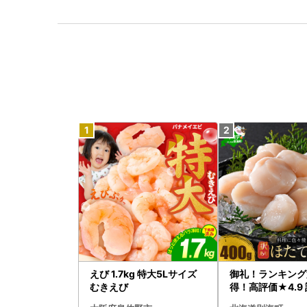
えび 1.7kg 特大5Lサイズ
御礼！ランキング
むきえび
得！高評価★4.9 
タテ 400g（ほ