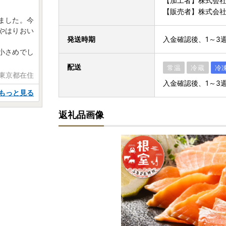
【加工者】株式会社
【販売者】株式会社
ました。今
やはりおい
発送時期
入金確認後、1～3
小さめでし
配送
常温
冷蔵
冷
 東京都在住
入金確認後、1～3
もっと見る
返礼品画像