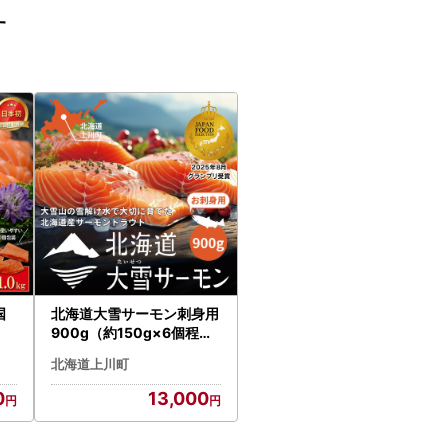
す
国
北海道大雪サーモン刺身用
900g（約150g×6個程度
）| サーモン
北海道上川町
0
13,000