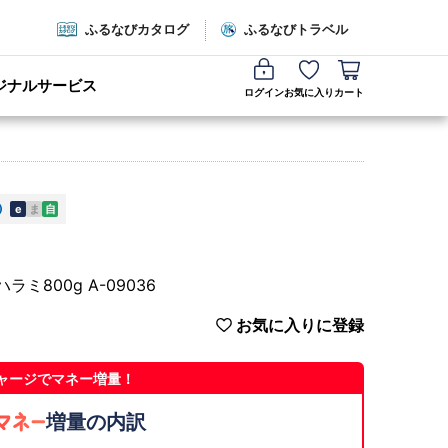
ふるなびカタログ
ふるなびトラベル
ジナルサービス
ログイン
お気に入り
カート
e
ま
自
800g A-09036
お気に入りに登録
ャージでマネー増量！
増量の内訳