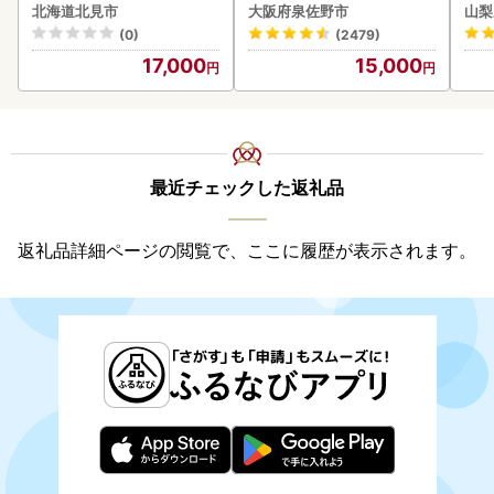
クラ 魚卵 鮭 サケ さけ 鮭い
焼肉 BBQ
180
北海道北見市
大阪府泉佐野市
山梨
くら 醤油漬け パック 北海
(0)
(2479)
道産 ふるさと納税 秋鮭 )【
17,000
15,000
233-0002】
最近チェックした返礼品
返礼品詳細ページの閲覧で、ここに履歴が表示されます。