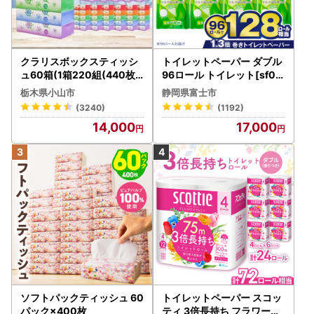
クラリスボックスティッシ
トイレットペーパー ダブル
ュ60箱(1箱220組(440枚))
96ロール トイレット[sf00
(5個入り×12セット)【配送
1-012]
栃木県小山市
静岡県富士市
不可地域：離島・沖縄県】
(3240)
(1192)
【1256759】
14,000
17,000
ソフトパックティッシュ 60
トイレットペーパー スコッ
パック×400枚
ティ 3倍長持ち フラワーパ