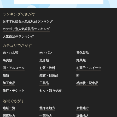
ランキングでさがす
おすすめ総合人気返礼品ランキング
カテゴリ別人気返礼品ランキング
人気自治体ランキング
カテゴリでさがす
肉・ハム類
米・パン
電化製品
果実類
魚介類
野菜類
酒・アルコール
お茶・飲料
お菓子・スイーツ
麺類
雑貨・日用品
卵
加工食品
工芸品
感謝状・記念品
旅行・チケット
セット類 その他
地域でさがす
地域一覧
北海道地方
東北地方
関東地方
中部地方
近畿地方