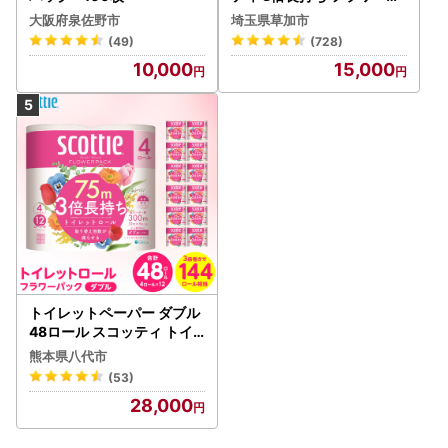
ック 4ロール×6P
大阪府泉佐野市
埼玉県草加市
(49)
(728)
10,000
15,000
トイレットペーパー ダブル
48ロール スコッティ トイ
レット
熊本県八代市
(53)
28,000