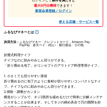
ログインして
条件を満たすと
最大0円分獲得
できます！
新規会員登録／ログイン
使える店舗・サービス一覧
ふるなびマネーとは
決済方法：
ふるなびマネー
クレジットカード
Amazon Pay
PayPay
楽天ペイ
d払い
銀行振込
その他
折畳式料理ナイフ
ナイフなのに刻みやみじん切りができる。
「折り畳める包丁」がコンセプトのアウトドア料理専用ナイフ。
1. 小さくても切りやすい形状
折り畳めるのに包丁のように食材が切りやすいコンパクトなナイ
フ。ナイフなのに刻みやみじん切りができます。
2.掃除・調整がカンタン
構造がシンプルで、ネジ2箇所を緩めるだけで簡単に分解メンテナ
ンスすることが出来ます。そしてネジの締め具合で刃の開閉を好