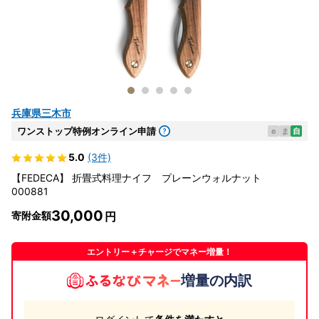
兵庫県三木市
ワンストップ特例オンライン申請
e
ま
自
5.0
(3件)
【FEDECA】 折畳式料理ナイフ プレーンウォルナット
000881
30,000
寄附金額
エントリー＋チャージでマネー増量！
増量の内訳