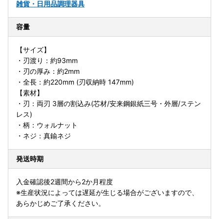
雑貨・日用品
調理器具
容量
【サイズ】
・刃渡り：約93mm
・刃の厚み：約2mm
・全長：約220mm (刃収納時 147mm)
【素材】
・刃：両刃 3層の割込み(芯材/安来鋼銀紙三号・外層/ステン
レス)
・柄：ウォルナット
・ネジ：真鍮ネジ
発送時期
入金確認後2週間から2か月程度
※生産状況によっては遅延が生じる場合がございますので、
あらかじめご了承ください。