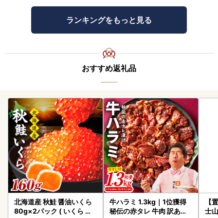
ランキングをもっと見る
おすすめ返礼品
北海道産 秋鮭 醤油いくら
牛ハラミ 1.3kg｜1位獲得
【置
80g×2パック ( いくら イ
秘伝の赤タレ 牛肉 訳あり
士山