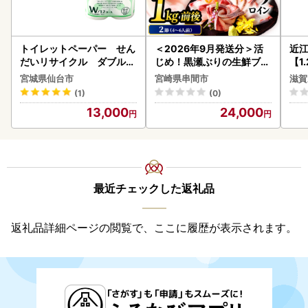
トイレットペーパー せん
＜2026年9月発送分＞活
近
だいリサイクル ダブル9
じめ！黒瀬ぶりの生鮮ブリ
【1
6ロール｜トイレット
ロイン2節（1.0kg前後）_
】【
宮城県仙台市
宮崎県串間市
滋賀
K001-012-2609
(1)
(0)
13,000
24,000
最近チェックした返礼品
返礼品詳細ページの閲覧で、ここに履歴が表示されます。