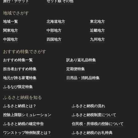
旅行・チケット
セット類 その他
地域でさがす
地域一覧
北海道地方
東北地方
関東地方
中部地方
近畿地方
中国地方
四国地方
九州地方
おすすめ特集でさがす
おすすめ特集一覧
訳あり返礼品特集
担当者おすすめ特集
定期便特集
地元が誇る家電特集
日用品・消耗品特集
ふるなび限定特集
ふるさと納税を知る
ふるさと納税とは？
ふるさと納税の流れ
控除上限額シミュレーション
ふるさと納税制度について
ふるさと納税の確定申告
住民税・所得税の控除について
ワンストップ特例制度とは？
ふるさと納税のお礼特典