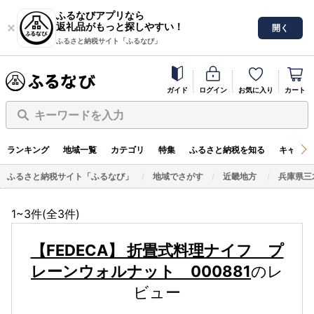
ふるなびアプリなら
返礼品がもっと探しやすい！
開く
ふるさと納税サイト「ふるなび」
ガイド
ログイン
お気に入り
カート
キーワードを入力
ランキング
地域一覧
カテゴリ
特集
ふるさと納税を知る
キャンペ
ふるさと納税サイト「ふるなび」
地域でさがす
近畿地方
兵庫県三
1~3件(全
3
件)
【FEDECA】 折畳式料理ナイフ プ
レーンウォルナット 000881
のレ
ビュー