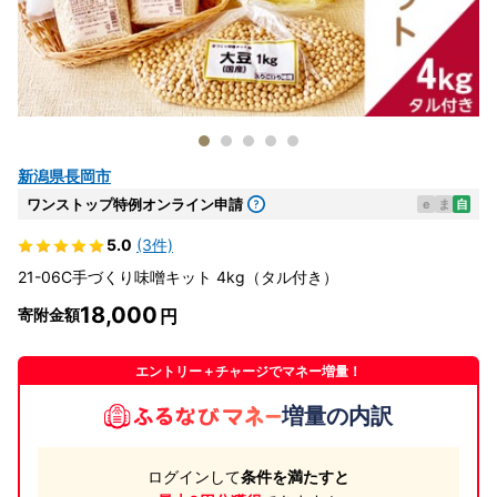
新潟県長岡市
ワンストップ特例オンライン申請
e
ま
自
5.0
(3件)
21-06C手づくり味噌キット 4kg（タル付き）
18,000
寄附金額
エントリー＋チャージでマネー増量！
増量の内訳
ログインして
条件を満たすと