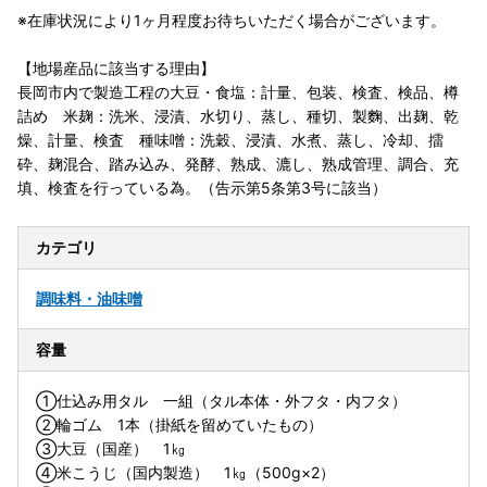
※在庫状況により1ヶ月程度お待ちいただく場合がございます。
【地場産品に該当する理由】
長岡市内で製造工程の大豆・食塩：計量、包装、検査、検品、樽
詰め 米麹：洗米、浸漬、水切り、蒸し、種切、製麴、出麹、乾
燥、計量、検査 種味噌：洗穀、浸漬、水煮、蒸し、冷却、擂
砕、麹混合、踏み込み、発酵、熟成、漉し、熟成管理、調合、充
填、検査を行っている為。（告示第5条第3号に該当）
カテゴリ
調味料・油
味噌
容量
①仕込み用タル 一組（タル本体・外フタ・内フタ）
②輪ゴム 1本（掛紙を留めていたもの）
③大豆（国産） 1㎏
④米こうじ（国内製造） 1㎏（500g×2）