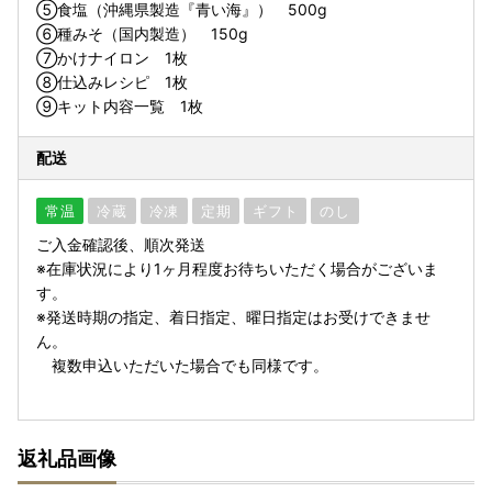
⑤食塩（沖縄県製造『青い海』） 500g
⑥種みそ（国内製造） 150g
⑦かけナイロン 1枚
⑧仕込みレシピ 1枚
⑨キット内容一覧 1枚
配送
常温
冷蔵
冷凍
定期
ギフト
のし
ご入金確認後、順次発送
※在庫状況により1ヶ月程度お待ちいただく場合がございま
す。
※発送時期の指定、着日指定、曜日指定はお受けできませ
ん。
複数申込いただいた場合でも同様です。
返礼品画像