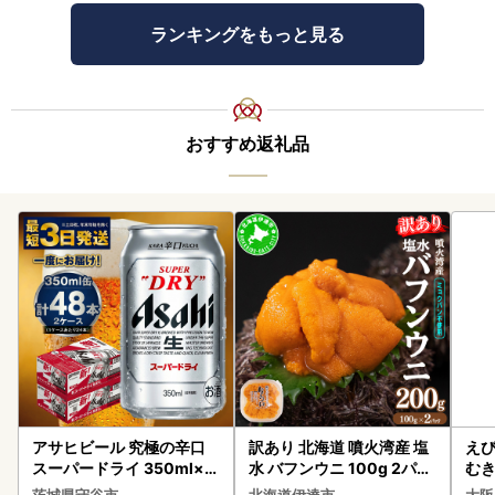
ランキングをもっと見る
おすすめ返礼品
アサヒビール 究極の辛口
訳あり 北海道 噴火湾産 塩
えび
スーパードライ 350ml×4
水 バフンウニ 100g 2パッ
む
8本 ビール
ク 計200g 《アフター保証