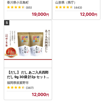
ーブオイル 食用油
揚げ物 炒め物 サラダ 山形
香川県小豆島町
山形県（県庁）
県 食用油 食用オイル 調理
(85)
(443)
油 油 食品 山形県 F2Y-173
19,000
12,000
0
【だし】 だし あご入兵四郎
だし 9g 30袋 計2p セット
21760217
福岡県筑紫野市
(367)
12,000