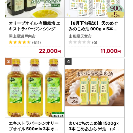
オリーブオイル 有機栽培 エ
【8月下旬発送】 天のめぐ
キストラバージン シングル
みのこめ油 900g × 5本 米
2本 オリーブオイル
油
岡山県瀬戸内市
山形県天童市
(611)
(0)
22,000
11,000
エキストラバージンオリー
まいにちのこめ油 1500g×
ブオイル 500ml×3本 オリ
3本 こめあぶら 米油 コメ油