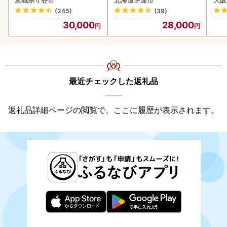
茨城県守谷市
北海道伊達市
大阪
付き》うに ウニ 雲丹 海鮮
(245)
(39)
海の幸 魚介類 ウニ丼 お寿
30,000
28,000
司 濃厚 無添加 産地直送 お
取り寄せ 山村水産 送料無
料
最近チェックした返礼品
返礼品詳細ページの閲覧で、ここに履歴が表示されます。