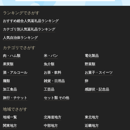
ランキングでさがす
おすすめ総合人気返礼品ランキング
カテゴリ別人気返礼品ランキング
人気自治体ランキング
カテゴリでさがす
肉・ハム類
米・パン
電化製品
果実類
魚介類
野菜類
酒・アルコール
お茶・飲料
お菓子・スイーツ
麺類
雑貨・日用品
卵
加工食品
工芸品
感謝状・記念品
旅行・チケット
セット類 その他
地域でさがす
地域一覧
北海道地方
東北地方
関東地方
中部地方
近畿地方