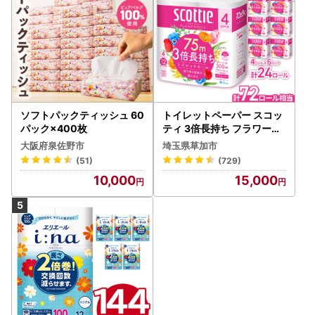
ソフトパックティッシュ 60
トイレットペーパー スコッ
パック×400枚
ティ 3倍長持ち フラワーパ
ック 4ロール×6P
大阪府泉佐野市
埼玉県草加市
(51)
(729)
10,000
15,000