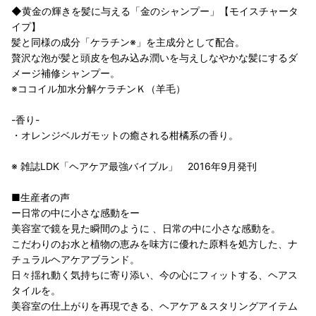
◆黄金の輝きを髪に与える「金のシャンプー」【モイスチャータ
イプ】
髪と同様の成分「ケラチン※」を主成分として配合。
贅沢な泡が髪と頭皮を包み込み潤いを与えしなやかな髪にするダ
メージ補修シャンプー。
※ココイル加水分解ケラチンＫ（羊毛）
-香り-
・オレンジベルガモットの癒される柑橘系の香り。
※ 雑誌LDK「ヘアケア最強バイブル」 2016年9月発刊
■生産者の声
ー日常の中に小さな感動をー
美容室で鏡を見た瞬間のように 、日常の中に小さな感動を。
こだわりのお水と植物の恵みを味方に優れた原料を処方した、ナ
チュラルヘアケアブランド。
日々揺れ動く気持ちに寄り添い、今の心にフィットする、ヘアス
タイルを。
美容室の仕上がりを再現できる、ヘアケア＆スタリングアイテム