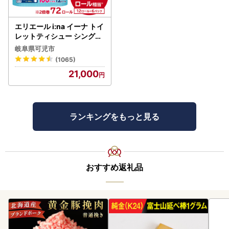
エリエール i:na イーナ トイ
レットティシュー シングル
100巻 12ロール×6P【009
岐阜県可児市
5-005】トイレットペーパ
(1065)
ー
21,000
ランキングをもっと見る
おすすめ返礼品