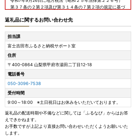
令和7年9月26日に地方税法（昭和２５年法律第２２６号）
第３７条の２第２項及び第３１４条の７第２項の規定に基づ
く、ふるさと納税の対象となる団体と指定を受けています。
返礼品に関するお問い合わせ先
富士吉田市への「ふるさと納税」は地方税法（昭和２５年法
律第２２６号）第３７条の２第一項の規定による寄附金税額
控除の対象になります。
担当課
富士吉田市ふるさと納税サポート室
■ワンストップ特例申請が完全ペーパーレスに！申請アプリ
「IAM」新登場！「ふるまど」新登場！
住所
ワンストップ特例申請が完全ペーパーレスで申請できます！
〒400-0864
山梨県甲府市湯田二丁目12-18
富士吉田市では、ふるさと納税をいただいた皆様のご負担を
軽減するために、スマートフォンのみで完結できるアプリ
電話番号
「IAM」を導入しました。
050-3096-7538
※申請には「マイナンバーカード」が必要です。
受付時間
※App Store もしくはGoogle Playから「IAM（アイアム）」
アプリのダウンロードをお願いいたします。
9:00～18:00 ※土日祝日はお休みをいただいております。
返礼品の配送時期や不備などに関しては「ふるなび」からはお答
★ふるまど★ 複数自治体のワンストップ特例をスマホでま
えできかねます。
とめて申請ができるサービスです！リンク先をご確認くださ
お手数ですが上記より直接お問い合わせいただくようお願いいた
い。
します。