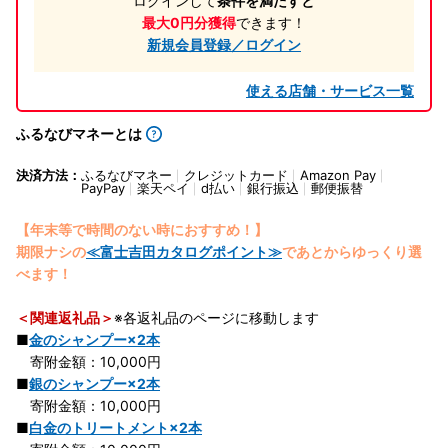
ログインして
条件を満たすと
最大0円分獲得
できます！
新規会員登録／ログイン
使える店舗・サービス一覧
ふるなびマネーとは
決済方法：
ふるなびマネー
クレジットカード
Amazon Pay
PayPay
楽天ペイ
d払い
銀行振込
郵便振替
【年末等で時間のない時におすすめ！】
期限ナシの
≪富士吉田カタログポイント≫
であとからゆっくり選
べます！
＜関連返礼品＞
※各返礼品のページに移動します
■
金のシャンプー×2本
寄附金額：10,000円
■
銀のシャンプー×2本
寄附金額：10,000円
■
白金のトリートメント×2本