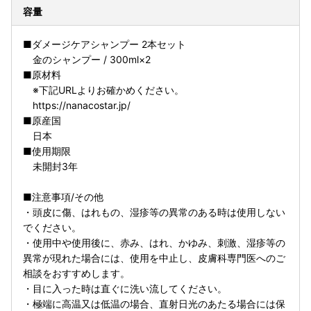
容量
■ダメージケアシャンプー 2本セット
金のシャンプー / 300ml×2
■原材料
※下記URLよりお確かめください。
https://nanacostar.jp/
■原産国
日本
■使用期限
未開封3年
■注意事項/その他
・頭皮に傷、はれもの、湿疹等の異常のある時は使用しない
でください。
・使用中や使用後に、赤み、はれ、かゆみ、刺激、湿疹等の
異常が現れた場合には、使用を中止し、皮膚科専門医へのご
相談をおすすめします。
・目に入った時は直ぐに洗い流してください。
・極端に高温又は低温の場合、直射日光のあたる場合には保