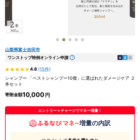
山梨県富士吉田市
ワンストップ特例オンライン申請
e
ま
自
4.8
(15件)
シャンプー 「ベストシャンプー10傑」に選ばれたダメージケア ２
本セット
10,000
寄附金額
エントリー＋チャージでマネー増量！
増量の内訳