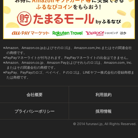
Amazon、Amazon.co.jpおよびそのロゴは、Amazon.com,Inc.またはその関連会社
の商標です。
PayPayマネーライトが付与されます。PayPayマネーライトの出金はできません。
Amazon、Amazon.co.jp、Amazon Payおよびそれらのロゴは、Amazon.com, Inc.
またはその関連会社の商標です。
PayPay、PayPayのロゴ、ペイペイ、Ｐのロゴは、LINEヤフー株式会社の登録商標ま
たは商標です。
会社概要
利用規約
プライバシーポリシー
採用情報
© 2014 furunavi.jp, All Rights Reserved.