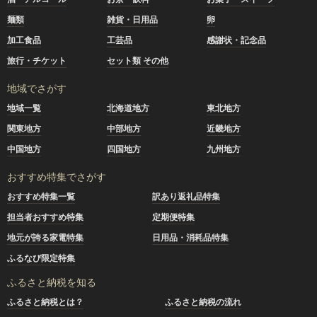
麺類
雑貨・日用品
卵
加工食品
工芸品
感謝状・記念品
旅行・チケット
セット類 その他
地域でさがす
地域一覧
北海道地方
東北地方
関東地方
中部地方
近畿地方
中国地方
四国地方
九州地方
おすすめ特集でさがす
おすすめ特集一覧
訳あり返礼品特集
担当者おすすめ特集
定期便特集
地元が誇る家電特集
日用品・消耗品特集
ふるなび限定特集
ふるさと納税を知る
ふるさと納税とは？
ふるさと納税の流れ