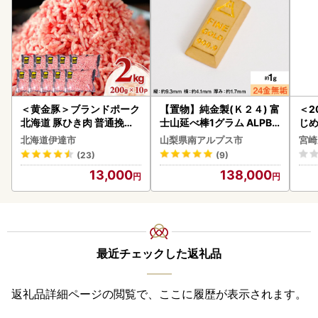
＜黄金豚＞ブランドポーク
【置物】純金製(Ｋ２４) 富
＜2
北海道 豚ひき肉 普通挽き
士山延べ棒1グラム ALPBK
じ
200g 10パック 計2kg
180
ロイ
北海道伊達市
山梨県南アルプス市
宮崎
K00
(23)
(9)
13,000
138,000
最近チェックした返礼品
返礼品詳細ページの閲覧で、ここに履歴が表示されます。