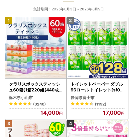
集計期間：2026年8月3日～2026年8月9日
クラリスボックスティッシ
トイレットペーパー ダブル
ュ60箱(1箱220組(440枚))
96ロール トイレット[sf00
(5個入り×12セット)【配送
1-012]
栃木県小山市
静岡県富士市
不可地域：離島・沖縄県】
(3240)
(1192)
【1256759】
14,000
17,000