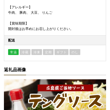
【アレルギー】
牛肉、 豚肉、 大豆、 りんご
【賞味期限】
開封後はお早めにお召し上がりください。
配送
常温
冷蔵
冷凍
定期
ギフト
のし
返礼品画像