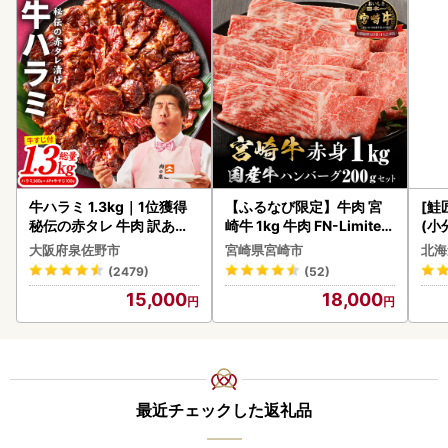
牛ハラミ 1.3kg｜1位獲得
【ふるなび限定】牛肉 宮
[鮭
秘伝の赤タレ 牛肉 訳あり
崎牛 1kg 牛肉 FN-Limited
(小
焼肉 BBQ
-VO
5
大阪府泉佐野市
宮崎県宮崎市
北海
(2479)
(52)
15,000
18,000
最近チェックした返礼品