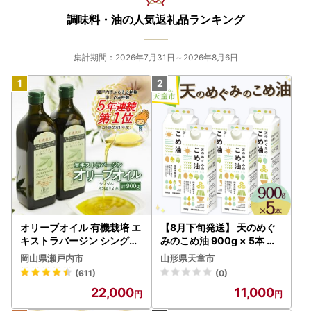
調味料・油の人気返礼品ランキング
集計期間：2026年7月31日～2026年8月6日
オリーブオイル 有機栽培 エ
【8月下旬発送】 天のめぐ
キストラバージン シングル
みのこめ油 900g × 5本 米
2本 オリーブオイル
油
岡山県瀬戸内市
山形県天童市
(611)
(0)
22,000
11,000