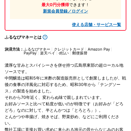
最大0円分獲得
できます！
新規会員登録／ログイン
使える店舗・サービス一覧
ふるなびマネーとは
決済方法：
ふるなびマネー
クレジットカード
Amazon Pay
PayPay
楽天ペイ
d払い
郵便振替
濃厚な甘みとスパイシーさを併せ持つ広島県東部の超ローカル地
ソースです。
中間醸造は昭和5年に米酢の製造販売所として創業しましたが、戦
後の食事の洋風化に対応するため、昭和30年から「テングソー
ス」の製造を始めました。
それから70年近く、変わらぬ味で親しまれています。
お好みソースと比べて粘度が低いのが特徴です（お好みが「どろ
どろ」なのに対して、半とんかつは「とろとろ」）。
とんかつや串揚げ、焼きそば、野菜炒め、などにご利用くださ
い。
弊社工場に直接お買い求めに来られる地元の昔からなじみのお客