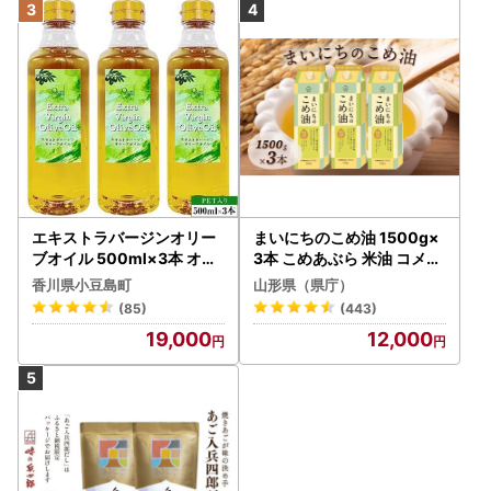
エキストラバージンオリー
まいにちのこめ油 1500g×
ブオイル 500ml×3本 オリ
3本 こめあぶら 米油 コメ油
ーブオイル 食用油
揚げ物 炒め物 サラダ 山形
香川県小豆島町
山形県（県庁）
県 食用油 食用オイル 調理
(85)
(443)
油 油 食品 山形県 F2Y-173
19,000
12,000
0