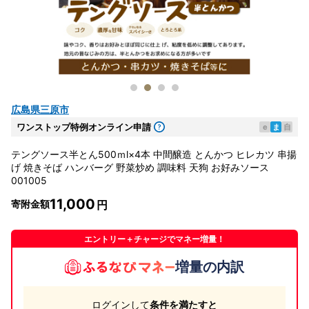
広島県三原市
ワンストップ特例オンライン申請
e
ま
自
テングソース半とん500ｍl×4本 中間醸造 とんかつ ヒレカツ 串揚
げ 焼きそば ハンバーグ 野菜炒め 調味料 天狗 お好みソース
001005
11,000
寄附金額
エントリー＋チャージでマネー増量！
増量の内訳
ログインして
条件を満たすと