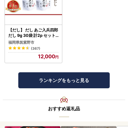
【だし】 だし あご入兵四郎
だし 9g 30袋 計2p セット
21760217
福岡県筑紫野市
(367)
12,000
ランキングをもっと見る
おすすめ返礼品