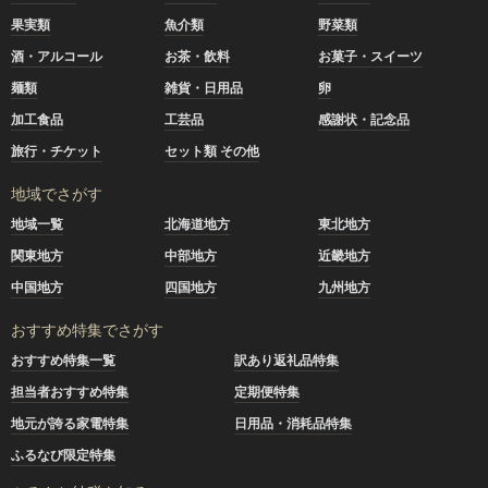
果実類
魚介類
野菜類
酒・アルコール
お茶・飲料
お菓子・スイーツ
麺類
雑貨・日用品
卵
加工食品
工芸品
感謝状・記念品
旅行・チケット
セット類 その他
地域でさがす
地域一覧
北海道地方
東北地方
関東地方
中部地方
近畿地方
中国地方
四国地方
九州地方
おすすめ特集でさがす
おすすめ特集一覧
訳あり返礼品特集
担当者おすすめ特集
定期便特集
地元が誇る家電特集
日用品・消耗品特集
ふるなび限定特集