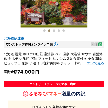
北海道伊達市
ワンストップ特例オンライン申請
e
ま
自
北海道 湯元 ホロホロ山荘 宿泊券 ペア 温泉 大浴場 サウナ 岩盤浴
旅行 ホテル 旅館 宿泊 フィットネス ジム 2食 食事付き 夕食 朝食
...
すべて見る
ビュッフェ 家族 子連れ 3歳未満無料 チケット 旅行券 クーポン プ
ラン 伊達市 北湯沢
74,000
寄附金額
エントリー＋チャージでマネー増量！
増量の内訳
ログインして
条件を満たすと