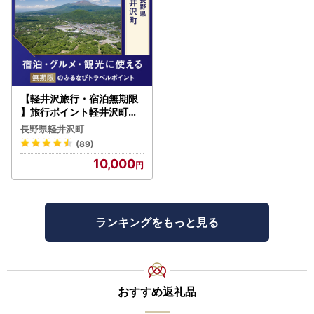
【軽井沢旅行・宿泊無期限
】旅行ポイント軽井沢町ふ
るなびトラベルポイント
長野県軽井沢町
(89)
10,000
ランキングをもっと見る
おすすめ返礼品