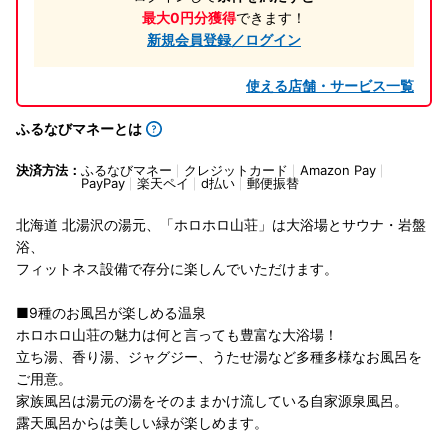
最大0円分獲得
できます！
新規会員登録／ログイン
使える店舗・サービス一覧
ふるなびマネーとは
決済方法：
ふるなびマネー
クレジットカード
Amazon Pay
PayPay
楽天ペイ
d払い
郵便振替
北海道 北湯沢の湯元、「ホロホロ山荘」は大浴場とサウナ・岩盤
浴、
フィットネス設備で存分に楽しんでいただけます。
■9種のお風呂が楽しめる温泉
ホロホロ山荘の魅力は何と言っても豊富な大浴場！
立ち湯、香り湯、ジャグジー、うたせ湯など多種多様なお風呂を
ご用意。
家族風呂は湯元の湯をそのままかけ流している自家源泉風呂。
露天風呂からは美しい緑が楽しめます。