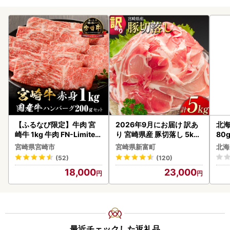
【ふるなび限定】牛肉 宮
2026年9月にお届け 訳あ
北海
崎牛 1kg 牛肉 FN-Limited
り 宮崎県産 豚切落し 5kg
80
-VO
C325-2506-2609
クラ
宮崎県宮崎市
宮崎県新富町
北海
くら
(52)
(120)
道産
18,000
23,000
23
最近チェックした返礼品