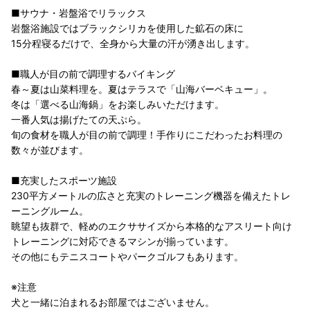
■サウナ・岩盤浴でリラックス
岩盤浴施設ではブラックシリカを使用した鉱石の床に
15分程寝るだけで、全身から大量の汗が湧き出します。
■職人が目の前で調理するバイキング
春～夏は山菜料理を。夏はテラスで「山海バーベキュー」。
冬は「選べる山海鍋」をお楽しみいただけます。
一番人気は揚げたての天ぷら。
旬の食材を職人が目の前で調理！手作りにこだわったお料理の
数々が並びます。
■充実したスポーツ施設
230平方メートルの広さと充実のトレーニング機器を備えたトレ
ーニングルーム。
眺望も抜群で、軽めのエクササイズから本格的なアスリート向け
トレーニングに対応できるマシンが揃っています。
その他にもテニスコートやパークゴルフもあります。
※注意
犬と一緒に泊まれるお部屋ではございません。