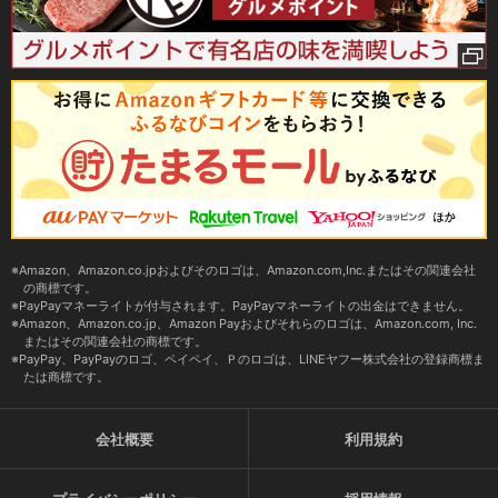
Amazon、Amazon.co.jpおよびそのロゴは、Amazon.com,Inc.またはその関連会社
の商標です。
PayPayマネーライトが付与されます。PayPayマネーライトの出金はできません。
Amazon、Amazon.co.jp、Amazon Payおよびそれらのロゴは、Amazon.com, Inc.
またはその関連会社の商標です。
PayPay、PayPayのロゴ、ペイペイ、Ｐのロゴは、LINEヤフー株式会社の登録商標ま
たは商標です。
会社概要
利用規約