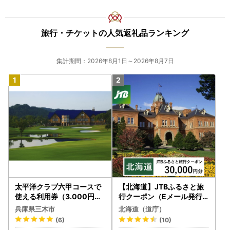
旅行・チケットの人気返礼品ランキング
集計期間：2026年8月1日～2026年8月7日
太平洋クラブ六甲コースで
【北海道】JTBふるさと旅
使える利用券（3.000円分
行クーポン（Eメール発行
）
）30,000円分 旅行 トラベ
兵庫県三木市
北海道（道庁）
ル 宿泊 人気 おすすめ JTB
(6)
(10)
W030T