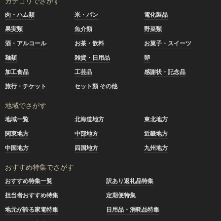
カテゴリでさがす
肉・ハム類
米・パン
電化製品
果実類
魚介類
野菜類
酒・アルコール
お茶・飲料
お菓子・スイーツ
麺類
雑貨・日用品
卵
加工食品
工芸品
感謝状・記念品
旅行・チケット
セット類 その他
地域でさがす
地域一覧
北海道地方
東北地方
関東地方
中部地方
近畿地方
中国地方
四国地方
九州地方
おすすめ特集でさがす
おすすめ特集一覧
訳あり返礼品特集
担当者おすすめ特集
定期便特集
地元が誇る家電特集
日用品・消耗品特集