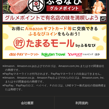
Amazon、Amazon.co.jpおよびそのロゴは、Amazon.com,Inc.またはその関連会社
の商標です。
PayPayマネーライトが付与されます。PayPayマネーライトの出金はできません。
Amazon、Amazon.co.jp、Amazon Payおよびそれらのロゴは、Amazon.com, Inc.
またはその関連会社の商標です。
PayPay、PayPayのロゴ、ペイペイ、Ｐのロゴは、LINEヤフー株式会社の登録商標ま
たは商標です。
会社概要
利用規約