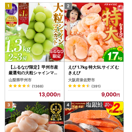
【ふるなび限定】甲州市産
えび 1.7kg 特大5Lサイズ む
厳選旬の大粒シャインマス
きえび
カット 約1.3kg 2～3房【2
山梨県甲州市
大阪府泉佐野市
026年発送】（MG）B12-
(1368)
(391)
472 FN-Limited-VO シャ
13,000
9,000
インマスカット フルーツ