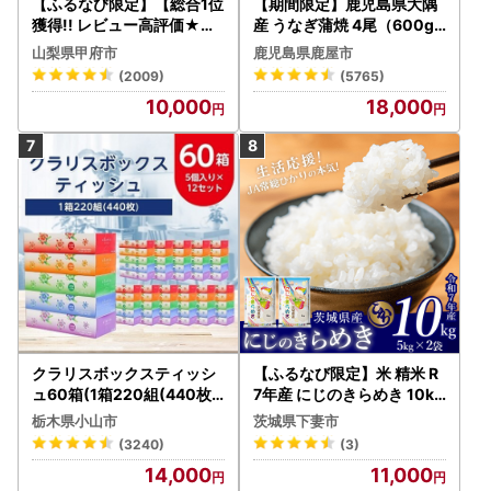
【ふるなび限定】【総合1位
【期間限定】鹿児島県大隅
獲得!! レビュー高評価★】
産 うなぎ蒲焼 4尾（600g
〈2026年度配送分〉山梨
） KN007-004-04-cp18
山梨県甲府市
鹿児島県鹿屋市
県産 シャインマスカット 2
うなぎ 鰻 魚 惣菜 総菜
(2009)
(5765)
～3房（1.0kg以上）シャイ
10,000
18,000
ン フルーツ FN-Limited-S
P
クラリスボックスティッシ
【ふるなび限定】米 精米 R
ュ60箱(1箱220組(440枚))
7年産 にじのきらめき 10kg
(5個入り×12セット)【配送
10月 FN-Limited-PR
栃木県小山市
茨城県下妻市
不可地域：離島・沖縄県】
(3240)
(3)
【1256759】
14,000
11,000