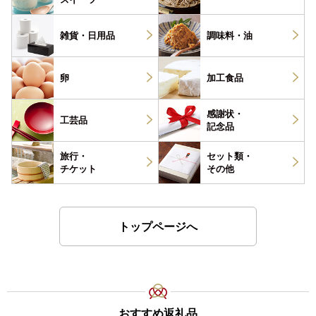
雑貨・
日用品
調味料・
油
卵
加工食品
感謝状・
工芸品
記念品
旅行・
セット類・
チケット
その他
トップページへ
おすすめ返礼品