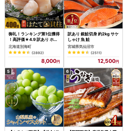
御礼！ランキング第1位獲得
訳あり 銀鮭切身 約2kg サケ
！高評価★4.9 訳あり ホタ
しゃけ 魚 鮭
テ 400g（ほたて 帆立 貝柱
北海道別海町
宮城県気仙沼市
冷凍 ）
(2892)
(2511)
8,000
12,500