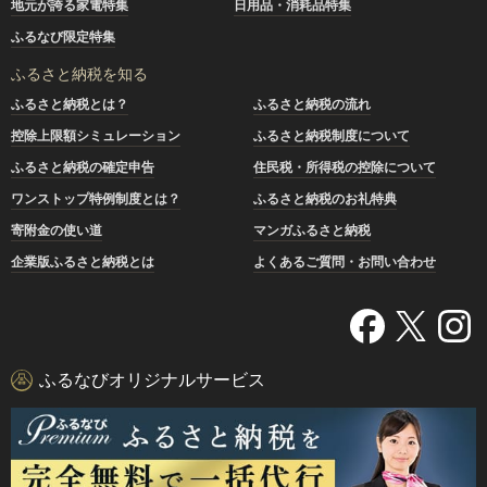
地元が誇る家電特集
日用品・消耗品特集
ふるなび限定特集
ふるさと納税を知る
ふるさと納税とは？
ふるさと納税の流れ
控除上限額シミュレーション
ふるさと納税制度について
ふるさと納税の確定申告
住民税・所得税の控除について
ワンストップ特例制度とは？
ふるさと納税のお礼特典
寄附金の使い道
マンガふるさと納税
企業版ふるさと納税とは
よくあるご質問・お問い合わせ
ふるなびオリジナルサービス