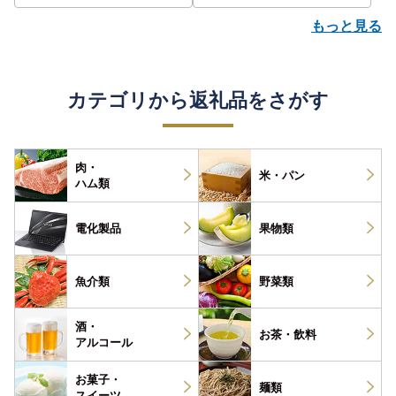
もっと見る
カテゴリから返礼品をさがす
肉・
米・パン
ハム類
電化製品
果物類
魚介類
野菜類
酒・
お茶・
飲料
アルコール
お菓子・
麺類
スイーツ