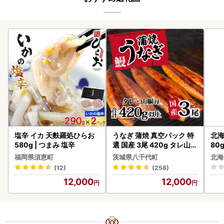
塩辛 イカ 天麩羅処ひらお
うなぎ 蒲焼 真空パック 特
北海
580g | つまみ 塩辛
選 国産 3尾 420g タレ山椒
80
付き うな重 ひつまぶし 訳
クラ
福岡県須恵町
茨城県八千代町
北海
あり 茨城 ウナギ 鰻 個包装
くら
(12)
(258)
人気 美味しい 小分け 八千
道産
12,000
12,000
代町
23