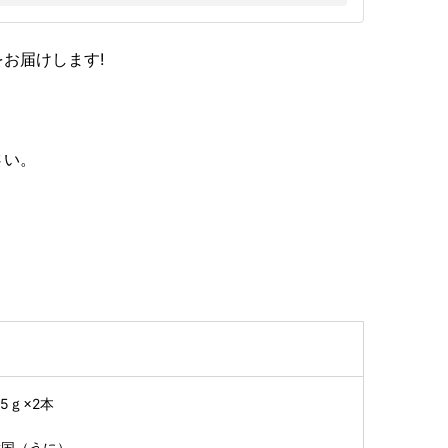
お届けします!
さい。
5ｇ×2本
韓国（うに）