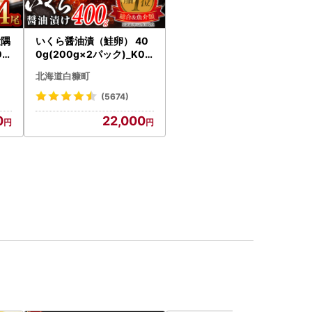
大隅
いくら醤油漬（鮭卵） 40
0g
0g(200g×2パック)_K02
18
2-1676
北海道白糠町
(5674)
0
22,000