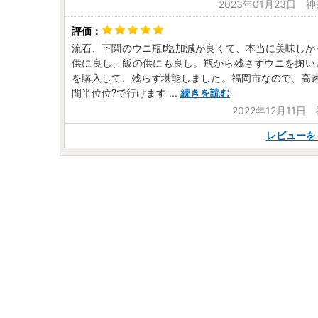
2023年01月23日 
流石、下関のウニ瓶❗️塩加減が良くて、本当に美味し
供に良し、飯の供にも良し。瓶から残さずウニを掬い
を購入して、残らず堪能しました。福岡市なので、高速
間半位位?で行けます
...
続きを読む
2022年12月11
レビューを