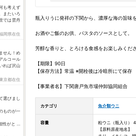
何も考えず
。またいろ
瓶入りうに発祥の下関から、濃厚な海の旨味を
世では雲丹
お酒やご飯のお供、パスタのソースとして。
 福岡県在住
芳醇な香りと、とろける食感をお楽しみくだ
ません！め
アルコール
【期限】90日
いれば沢山
【保存方法】常温 ※開栓後は冷暗所にて保存
 東京都在住
【事業者名】下関唐戸魚市場仲卸協同組合
て選びまし
カテゴリ
魚介類
ウニ
のものが一
容量
粒ウニ（瓶入り） 4
相性がと
...
【原料原産地名】
チリ、メキシコ、