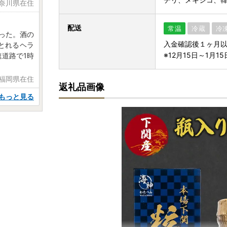
神奈川県在住
配送
常温
冷蔵
冷
かった。酒の
入金確認後１ヶ月
とれるヘラ
※12月15日～1月
道路で1時
日 福岡県在住
返礼品画像
もっと見る