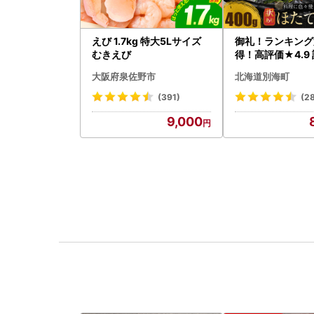
えび 1.7kg 特大5Lサイズ
御礼！ランキング
むきえび
得！高評価★4.9 
タテ 400g（ほ
大阪府泉佐野市
北海道別海町
貝柱 冷凍 ）
(391)
(2
9,000