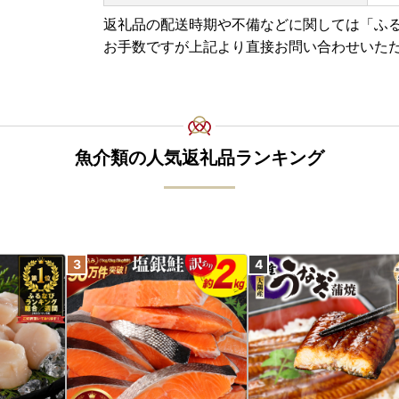
ご了承ください。
返礼品の配送時期や不備などに関しては「ふ
お手数ですが上記より直接お問い合わせいた
■返礼品と関係書類の発送について■
下関市では、返礼品と寄附金受領証明書やワンス
ます。
発送スケジュールは以下になります。
▼寄附金受領証明書
魚介類の人気返礼品ランキング
入金確認後、1ヶ月程度で注文内容確認画面の【
お礼の特産品とは別にお送りいたします。
※12月15日ご入金分までは年内に発送いたします
※12月16日以降のお申込みに関しては、1月10
▼ワンストップ特例申請書
ワンストップ特例申請書は、受領証明書と共にお
※住民票住所が返礼品の送付先と異なる場合は必
※12月27日までご入金分までは年内に発送いたし
※12月28日～12月31日ご入金分は年明けに発
に間に合わない可能性がございますので、『自治
めいたします。