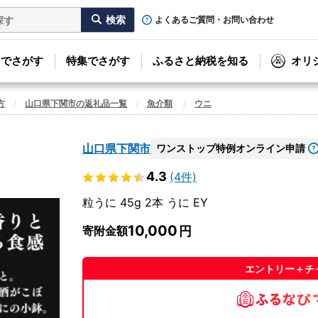
よくあるご質問・お問い合わせ
リでさがす
特集でさがす
ふるさと納税を知る
オリ
方
山口県下関市の返礼品一覧
魚介類
ウニ
山口県下関市
ワンストップ特例オンライン申請
4.3
(4件)
粒うに 45g 2本 うに EY
10,000
寄附金額
エントリー＋チ