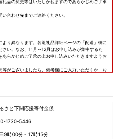
返礼品の変更等はいたしかねますのであらかじめご了承
問い合わせ先までご連絡ください。
により異なります。各返礼品詳細ページの「配送」欄に
さい。なお、11月～12月はお申し込みが集中するた
をあらかじめご了承の上お申し込みいただきますようお
間等がございましたら、備考欄にご入力いただくか、お
場合、再送はいたしかねますのであらかじめご了承くだ
供元事業者によっては対応いたしかねる可能性がござい
るさと下関応援寄付金係
0-1730-5446
認いただき、万が一不具合等がございましたら、大変お
いただきますようお願い申し上げます。なお、お受け取
日9時00分～17時15分
ては対応いたしかねる場合がございますのであらかじめ