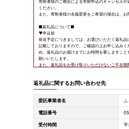
寄附者様のご都合による寄附申込のキャンセルや
ください。
また、寄附者様の名義変更をご希望の場合は、お
■返礼品について■
▼申込前
発送予定につきましては、お選びいただく返礼品
記載しておりますので、ご確認の上お申し込みくだ
め、返礼品のお届けまでにお時間を要しますこと
願いいたします。
また、返礼品をお受け取りいただけないご不在期
問い合わせ先までご連絡ください。
事前にご不在期間等のご連絡がなく返送となった
返礼品に関するお問い合わせ先
さい。
お届け時期の指定等のご要望につきましては、提
ますのであらかじめご了承ください。
委託事業者名
ふ
▼お届け後
電話番号
05
返礼品のお受け取り後はすぐに中身や状態をご確
手数ではございますがお問い合わせ先までご連絡
受付時間
平
りからお日にちが経過した後のご連絡につきまし