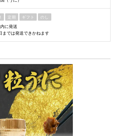
凍
定期
ギフト
のし
以内に発送
15日までは発送できかねます