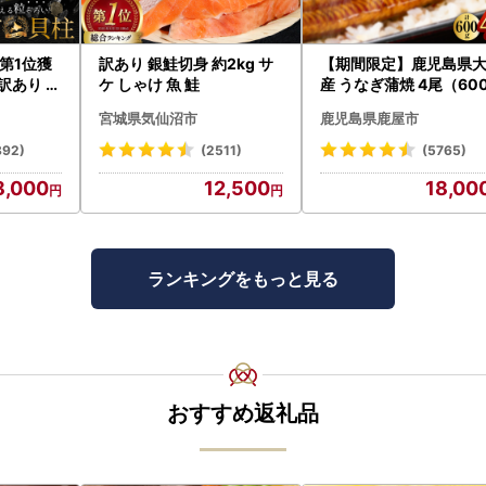
【ワンストップ特例申請書提出先】
〒750-8521
第1位獲
訳あり 銀鮭切身 約2kg サ
【期間限定】鹿児島県
山口県下関市南部町1番1号
訳あり ホ
ケ しゃけ 魚 鮭
産 うなぎ蒲焼 4尾（60
たて 帆立
） KN007-004-04-cp
下関市役所企画政策部企画課 ふるさと納税担当
宮城県気仙沼市
鹿児島県鹿屋市
うなぎ 鰻 魚 惣菜 総菜
892)
(2511)
(5765)
8,000
12,500
18,00
ランキングをもっと見る
おすすめ返礼品