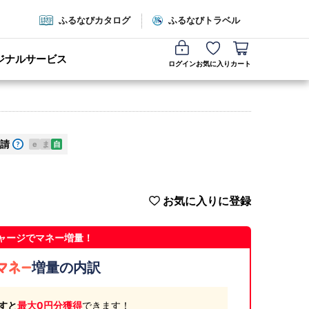
ふるなびカタログ
ふるなびトラベル
ジナルサービス
ログイン
お気に入り
カート
請
e
ま
自
お気に入りに登録
ャージでマネー増量！
増量の内訳
すと
最大0円分獲得
できます！