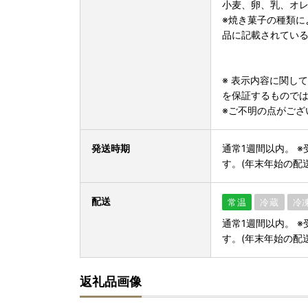
小麦、卵、乳、オ
※焼き菓子の種類に
品に記載されてい
※ 表示内容に関し
を保証するもので
※ご不明の点がござ
発送時期
通常1週間以内。 
す。(年末年始の配
配送
常温
冷蔵
冷
通常1週間以内。 
す。(年末年始の配
返礼品画像