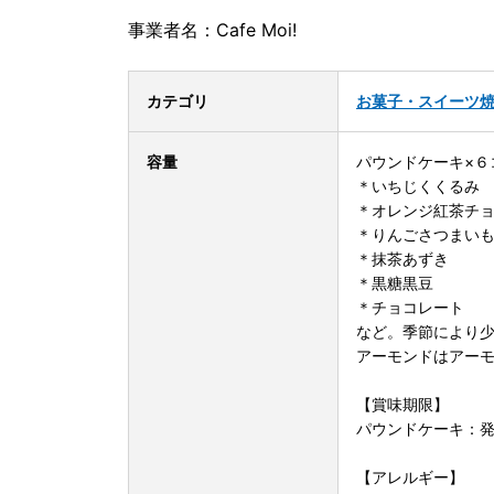
事業者名：Cafe Moi!
カテゴリ
お菓子・スイーツ
容量
パウンドケーキ×６コ
＊いちじくくるみ
＊オレンジ紅茶チ
＊りんごさつまい
＊抹茶あずき
＊黒糖黒豆
＊チョコレート
など。季節により
アーモンドはアー
【賞味期限】
パウンドケーキ：発
【アレルギー】