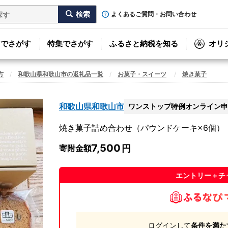
よくあるご質問・お問い合わせ
リでさがす
特集でさがす
ふるさと納税を知る
オリ
方
和歌山県和歌山市の返礼品一覧
お菓子・スイーツ
焼き菓子
和歌山県和歌山市
ワンストップ特例オンライン申
焼き菓子詰め合わせ（パウンドケーキ×6個）
7,500
寄附金額
エントリー＋チ
ログインして
条件を満た