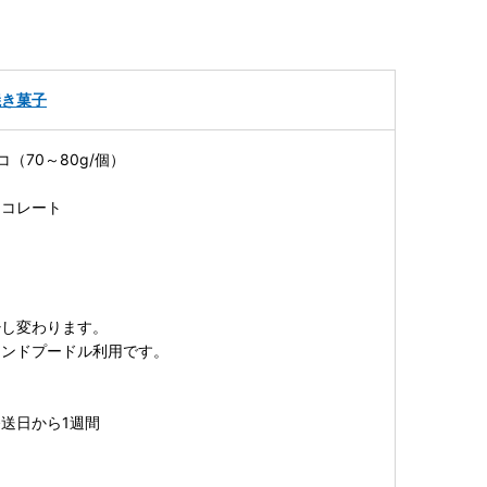
焼き菓子
（70～80g/個）
ョコレート
も
少し変わります。
モンドプードル利用です。
送日から1週間