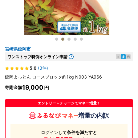
宮崎県延岡市
ワンストップ特例オンライン申請
e
ま
自
5.0
(3件)
延岡よっとん ロースブロック約1kg N003-YA966
19,000
寄附金額
エントリー＋チャージでマネー増量！
増量の内訳
ログインして
条件を満たすと