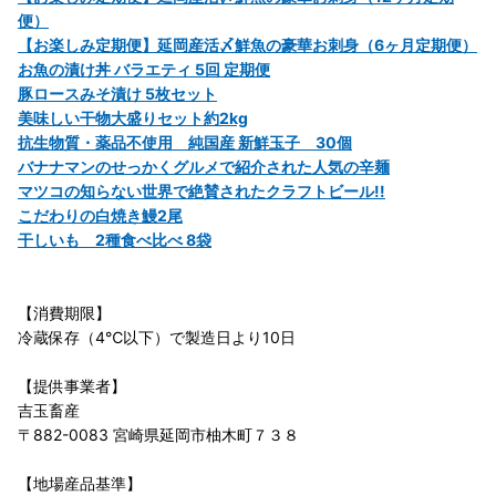
便）
【お楽しみ定期便】延岡産活〆鮮魚の豪華お刺身（6ヶ月定期便）
お魚の漬け丼 バラエティ 5回 定期便
豚ロースみそ漬け 5枚セット
美味しい干物大盛りセット約2kg
抗生物質・薬品不使用 純国産 新鮮玉子 30個
バナナマンのせっかくグルメで紹介された人気の辛麺
マツコの知らない世界で絶賛されたクラフトビール!!
こだわりの白焼き鰻2尾
干しいも 2種食べ比べ 8袋
【消費期限】
冷蔵保存（4℃以下）で製造日より10日
【提供事業者】
吉玉畜産
〒882-0083 宮崎県延岡市柚木町７３８
【地場産品基準】