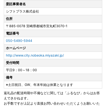
せん。
委託事業者名
・申込後にお礼品のお届け先住所に変更が生じた際は、速や
シフトプラス株式会社
かにご連絡をお願いします。
・転送にかかる費用は受取人様のご負担となります。
住所
・長期保管等により配送業者が返品を行った場合、お礼品再
〒885-0078
宮崎県都城市宮丸町3070-1
送はいたしておりません。
電話番号
・事業者から返礼品発送後、台風･豪雨･降雪等の気象状況や
地震等による物流への影響でご指定日時より遅れが生じ、返
050-5490-5944
礼品を受け取れなかった場合の再送は致しかねますので、ご
ホームページ
了承ください。
・農産物は天候状況で発送時期が遅れたり早まることもあり
http://www.city.nobeoka.miyazaki.jp/
ます。
受付時間
・返礼品に不備があった場合は受取日当日の画像を1週間以
平日9：00～18：00
内にメールにてご連絡ください。お時間が経過した場合の対
応は致しかねます。
備考
・出荷完了メールをお送りしております。
※土日祝日、GW、年末年始は休業となります
返礼品の配送時期や不備などに関しては「ふるなび」からはお答
【プライバシーポリシー】
えできかねます。
寄附者様からいただいた個人情報は、延岡市が責任をもって
お手数ですが上記より直接お問い合わせいただくようお願いいた