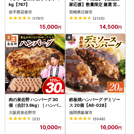
kg【767】
家応援】数量限定 厳選 宮崎
牛 赤身 焼肉 計800g FN-Li
岩手県花巻市
宮崎県日南市
mited-PR_BDV5-26-2W
(1797)
(2125)
15,000
14,500
肉の泉佐野 ハンバーグ 30
鉄板焼ハンバーグ デミソー
個（合計3.6kg）｜ハンバ
ス 20個【A6-028】
ーグ 訳あり 黒毛和牛×なに
大阪府泉佐野市
福岡県飯塚市
わポーク
(22)
(5546)
10,000
16,000