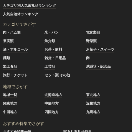
カテゴリ別人気返礼品ランキング
人気自治体ランキング
カテゴリでさがす
肉・ハム類
米・パン
電化製品
果実類
魚介類
野菜類
酒・アルコール
お茶・飲料
お菓子・スイーツ
麺類
雑貨・日用品
卵
加工食品
工芸品
感謝状・記念品
旅行・チケット
セット類 その他
地域でさがす
地域一覧
北海道地方
東北地方
関東地方
中部地方
近畿地方
中国地方
四国地方
九州地方
おすすめ特集でさがす
おすすめ特集一覧
訳あり返礼品特集