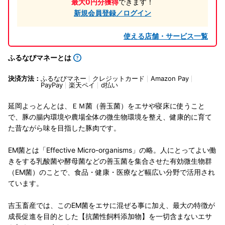
最大0円分獲得
できます！
新規会員登録／ログイン
使える店舗・サービス一覧
ふるなびマネーとは
決済方法：
ふるなびマネー
クレジットカード
Amazon Pay
PayPay
楽天ペイ
d払い
延岡よっとんとは、ＥＭ菌（善玉菌）をエサや寝床に使うこと
で、豚の腸内環境や農場全体の微生物環境を整え、健康的に育て
た昔ながら味を目指した豚肉です。
EM菌とは「Effective Micro-organisms」の略。人にとってよい働
きをする乳酸菌や酵母菌などの善玉菌を集合させた有効微生物群
（EM菌）のことで、食品・健康・医療など幅広い分野で活用され
ています。
吉玉畜産では、このEM菌をエサに混ぜる事に加え、最大の特徴が
成長促進を目的とした【抗菌性飼料添加物】を一切含まないエサ