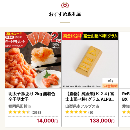
おすすめ返礼品
明太子 訳あり 2kg 無着色
【置物】純金製(Ｋ２４) 富
ReF
辛子明太子
士山延べ棒1グラム ALPBK
BX
180
ー 
福岡県田川市
山梨県南アルプス市
愛知
フ
(298)
(9)
14,000
138,000