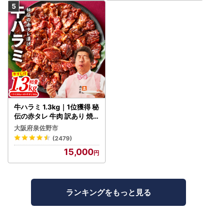
牛ハラミ 1.3kg｜1位獲得 秘
伝の赤タレ 牛肉 訳あり 焼
肉 BBQ
大阪府泉佐野市
(2479)
15,000
ランキングをもっと見る