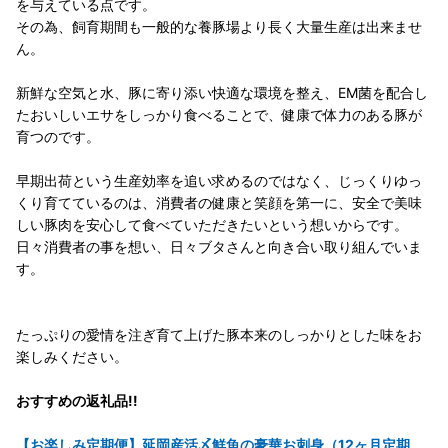
を与えている点です。
その為、飼育期間も一般的な養豚場より長く大量生産は出来ませ
ん。
新鮮な空気と水、豚に寄り添い快適な環境を整え、EM菌を配合し
たおいしいエサをしっかり食べることで、健康で体力のある豚が
育つのです。
早期出荷という生産効率を追い求めるのではなく、じっくりゆっ
くり育てているのは、消費者の健康と笑顔を第一に、安全で美味
しい豚肉を安心して食べていただきたいという想いからです。
日々消費者の事を想い、日々ブタさんと向き合い取り組んでいま
す。
たっぷりの愛情を注ぎ育て上げた豚本来のしっかりとした味をお
楽しみください。
おすすめの返礼品!!
【お楽しみ定期便】延岡産活〆鮮魚の豪華お刺身（12ヶ月定期