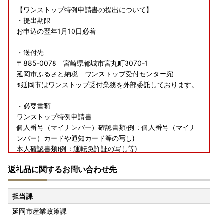
【ワンストップ特例申請書の提出について】
・提出期限
お申込の翌年1月10日必着
・送付先
〒885-0078 宮崎県都城市宮丸町3070-1
延岡市ふるさと納税 ワンストップ受付センター宛
※延岡市はワンストップ受付業務を外部委託しております。
・必要書類
ワンストップ特例申請書
個人番号（マイナンバー）確認書類(例：個人番号（マイナ
ンバー）カードや通知カード等の写し)
本人確認書類(例：運転免許証の写し等)
返礼品に関するお問い合わせ先
■■返礼品について■■
・提供元の規格変更などに伴い、お礼品は、本サイト掲載の
担当課
情報から予告なく変更となる場合がございます。
延岡市産業政策課
・寄附申込み後のキャンセル、返礼品の変更・返品はできま