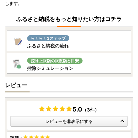
安全に管理し、第三者に譲渡・提供することはございませ
します。
ん。
寄附者様からいただいた個人情報は、商品の発送とご連絡、
ふるさと納税をもっと知りたい方はコチラ
いただいたふるさと納税の使い道に関する報告、延岡市に関
するイベントや観光情報の提供、ふるさと納税に関する情報
提供に使用させていただきます。
らくらく3ステップ
また、上記の手段としては、電子メールの配信やパンフレッ
ふるさと納税の流れ
ト等の郵送をさせていただく場合がございます。
御不明な点や、配信・郵送の停止等のご希望がございました
控除上限額の限度額と目安
ら、延岡市産業政策課 (0982-20-7175、kankou2@city.no
控除シミュレーション
beoka.miyazaki.jp)までご連絡ください。
レビュー
5.0
（3件）
レビューを非表示にする