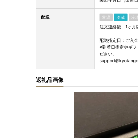
配送
常温
冷蔵
冷
注文連絡後、1ヶ月
配送指定日：ご入金
※到着日指定やギフ
ださい。
support@kyotango.
返礼品画像