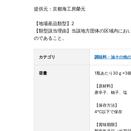
提供元：京都海工房榮元
【地場産品類型】2
【類型該当理由】当該地方団体の区域内にお
のであること。
カテゴリ
調味料・油
その他
容量
1瓶あたり30ｇ×3
【原材料】
唐辛子、柚子、塩
【保存方法】
4℃以下で保存
【賞味期限】
製造年月日（出荷