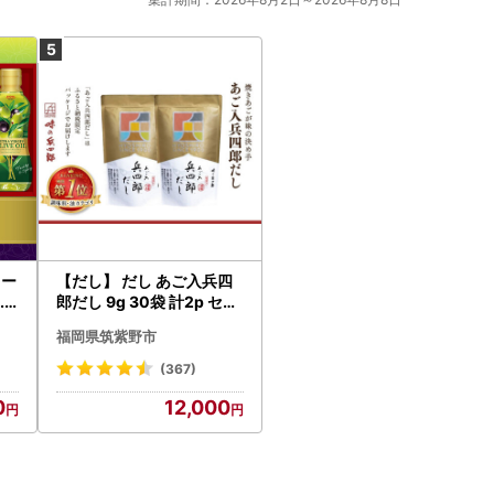
リー
【だし】 だし あご入兵四
.5
郎だし 9g 30袋 計2p セッ
油
ト 21760217
福岡県筑紫野市
(367)
0
12,000