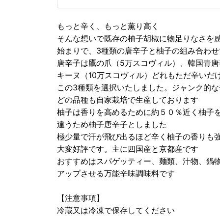
もっと辛く、もっと薫り高く
そんな想いで既存の柚子胡椒に物足りなさを
始まりで、3種類の唐辛子と柚子の組み合わ
唐辛子は鷹の爪（5万スコヴィル）、韓国青唐
キーヌ（10万スコヴィル）どれもただ辛いだ
この3種類を選択いたしました。ジャンク的
どの品種も自家栽培で生産しております
柚子は香りを高めるために約５０％近く柚子
違うため柚子唐辛子としました
極少量で汗が飛び出るほど辛く柚子の香りも
大変好評です。主に四国産と京都産です
おすすめはスパゲッティー、麺類、汁物、鍋
アップさせる万能辛味調味料です
【注意事項】
冷蔵又は冷凍で保存してください