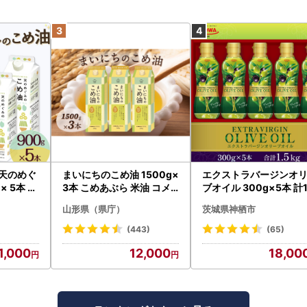
 天のめぐ
まいにちのこめ油 1500g×
エクストラバージンオ
× 5本 米
3本 こめあぶら 米油 コメ
ブオイル 300g×5本 計1
油 揚げ物 炒め物 サラダ 山
kg オリーブオイル 食用
山形県（県庁）
茨城県神栖市
形県 食用油 食用オイル 調
理油 油 食品 山形県 F2Y-1
(443)
(65)
730
1,000
12,000
18,00