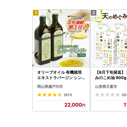
オリーブオイル 有機栽培
【8月下旬発送】
エキストラバージン シン
みのこめ油 900g 
グル 2本 オリーブオイル
油
岡山県瀬戸内市
山形県天童市
(611)
(0)
22,000
1