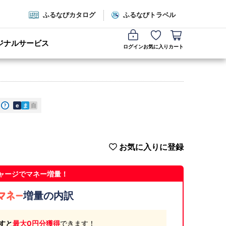
ふるなびカタログ
ふるなびトラベル
ジナルサービス
ログイン
お気に入り
カート
e
ま
自
お気に入りに登録
ャージでマネー増量！
増量の内訳
すと
最大0円分獲得
できます！