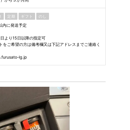
凍
定期
ギフト
のし
以内に発送予定
日より15日以降の指定可
トをご希望の方は備考欄又は下記アドレスまでご連絡く
furusato-lg.jp