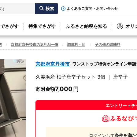
よくあるご質問・お問い合わせ
リでさがす
特集でさがす
ふるさと納税を知る
オリ
方
京都府京丹後市の返礼品一覧
調味料・油
その他の調味料
京都府京丹後市
ワンストップ特例オンライン申請
久美浜産 柚子唐辛子セット 3個 ｜ 唐辛子
7,000
寄附金額
エントリー＋チ
ログインして
条件を満た