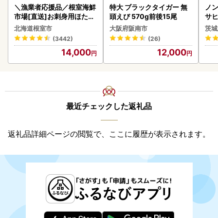
＼漁業者応援品／根室海鮮
特大 ブラックタイガー 無
ノン
市場[直送]お刺身用ほたて
頭えび 570g前後15尾
サヒ
貝柱500g A-28002
本 
北海道根室市
大阪府阪南市
茨城
守
(3442)
(26)
14,000
12,000
最近チェックした返礼品
返礼品詳細ページの閲覧で、ここに履歴が表示されます。