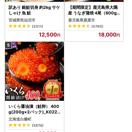
訳あり 銀鮭切身 約2kg サケ
【期間限定】鹿児島県大隅
しゃけ 魚 鮭
産 うなぎ蒲焼 4尾（600g
） KN007-004-04-cp18
宮城県気仙沼市
鹿児島県鹿屋市
うなぎ 鰻 魚 惣菜 総菜
(2511)
(5765)
12,500
18,000
いくら醤油漬（鮭卵） 400
g(200g×2パック)_K022-
1676
北海道白糠町
(5674)