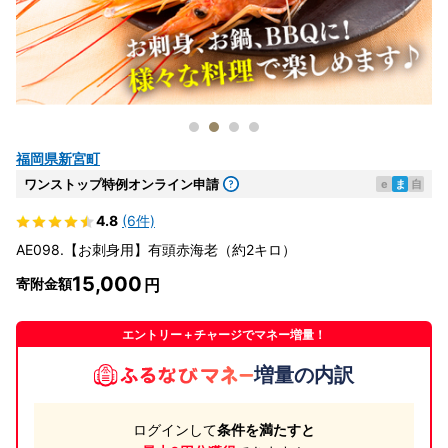
福岡県新宮町
ワンストップ特例オンライン申請
e
ま
自
4.8
(6件)
AE098.【お刺身用】有頭赤海老（約2キロ）
15,000
寄附金額
エントリー＋チャージでマネー増量！
増量の内訳
ログインして
条件を満たすと