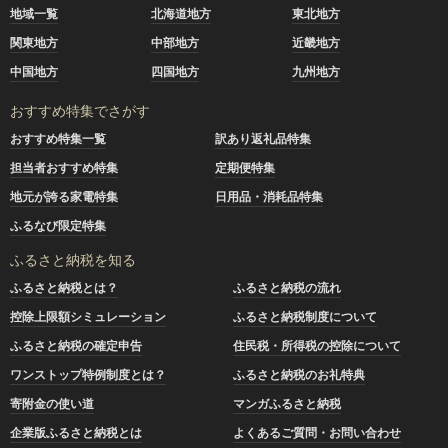
地域一覧
北海道地方
東北地方
関東地方
中部地方
近畿地方
中国地方
四国地方
九州地方
おすすめ特集でさがす
おすすめ特集一覧
訳あり返礼品特集
担当者おすすめ特集
定期便特集
地元が誇る家電特集
日用品・消耗品特集
ふるなび限定特集
ふるさと納税を知る
ふるさと納税とは？
ふるさと納税の流れ
控除上限額シミュレーション
ふるさと納税制度について
ふるさと納税の確定申告
住民税・所得税の控除について
ワンストップ特例制度とは？
ふるさと納税のお礼特典
寄附金の使い道
マンガふるさと納税
企業版ふるさと納税とは
よくあるご質問・お問い合わせ