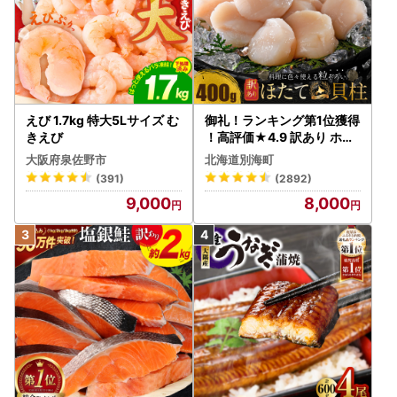
えび 1.7kg 特大5Lサイズ む
御礼！ランキング第1位獲得
きえび
！高評価★4.9 訳あり ホタ
テ 400g（ほたて 帆立 貝柱
大阪府泉佐野市
北海道別海町
冷凍 ）
(391)
(2892)
9,000
8,000