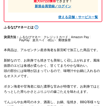
最大0円分獲得
できます！
新規会員登録／ログイン
使える店舗・サービス一覧
ふるなびマネーとは
決済方法：
ふるなびマネー
クレジットカード
Amazon Pay
PayPay
楽天ペイ
d払い
郵便振替
本商品は、アルゼンチン産赤海老を新宮町で加工した商品です。
新鮮なので、お刺身でも焼きでも美味しく召し上がれます。風味
抜群のエビは食感が柔らかく、甘くてまろやかな味わい。
頭の部分には味噌が詰まっているので、味噌汁やお鍋に入れるの
もオススメです。
ボタン海老や甘海老に似た濃厚な甘みが特徴です。お刺身ではと
ろっとした滑らかさとぷりぷりの歯ごたえを味わえます。
てんぷらやお寿司のネタ、酒蒸し、お鍋、塩焼き、BBQ等様々な