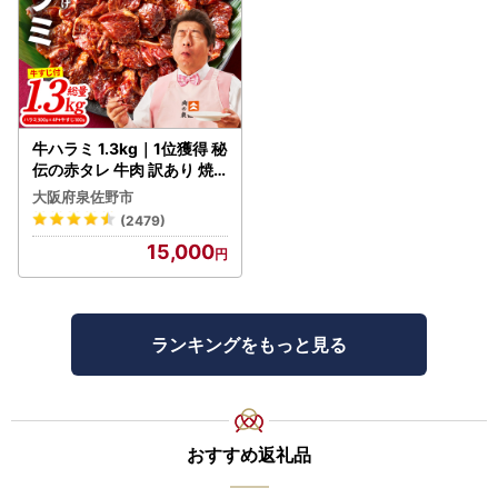
牛ハラミ 1.3kg｜1位獲得 秘
伝の赤タレ 牛肉 訳あり 焼
肉 BBQ
大阪府泉佐野市
(2479)
15,000
ランキングをもっと見る
おすすめ返礼品