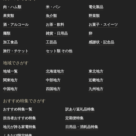
肉・ハム類
米・パン
電化製品
果実類
魚介類
野菜類
酒・アルコール
お茶・飲料
お菓子・スイーツ
麺類
雑貨・日用品
卵
加工食品
工芸品
感謝状・記念品
旅行・チケット
セット類 その他
地域でさがす
地域一覧
北海道地方
東北地方
関東地方
中部地方
近畿地方
中国地方
四国地方
九州地方
おすすめ特集でさがす
おすすめ特集一覧
訳あり返礼品特集
担当者おすすめ特集
定期便特集
地元が誇る家電特集
日用品・消耗品特集
ふるなび限定特集