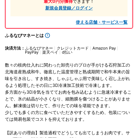
最大0円分獲得
できます！
新規会員登録／ログイン
使える店舗・サービス一覧
ふるなびマネーとは
決済方法：
ふるなびマネー
クレジットカード
Amazon Pay
PayPay
楽天ペイ
d払い
数々の枝肉仕入れに関わった卸売りのプロが手がける石狩加工の
北海道産熟成和牛。徹底した温度管理と熟成期間で和牛本来の旨
味を引き出し、すき焼き、しゃぶしゃぶ用で美味しく召し上がれ
るよう処理したその日に3D冷凍加工技術で冷凍します。
多方面から3D冷気を当ててお肉を包み込むように急速冷凍するこ
とで、氷の結晶が小さくなり、細胞膜を傷つけることがありませ
ん。解凍後は切りたて、作りたての味を堪能できます。
少しでも多くの方に食べていただきやすくするため、包装につい
ては簡易包装でコストを抑えております。
【訳ありの理由】製造過程でどうしても出てしまうお肉です。サ