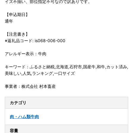
イズ不揃い、部位指定不可なので訳ありです。
【申込期日】
通年
【注意書き】
※返礼品コード: is068-006-000
アレルギー表示：牛肉
キーワード：ふるさと納税,北海道,石狩市,国産牛,和牛,カット済み,
美味しい,人気,ランキング,一口サイズ
事業者：株式会社 村本畜産
カテゴリ
肉・ハム類
牛肉
容量