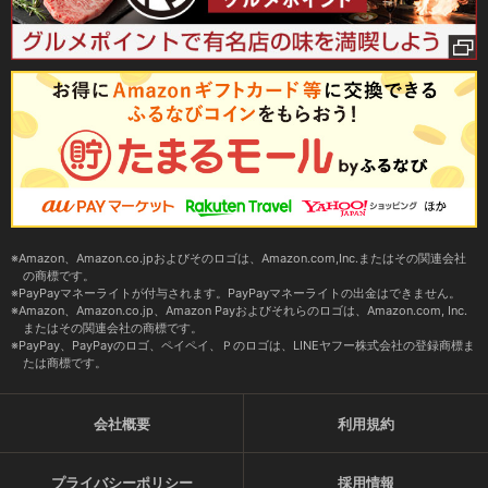
Amazon、Amazon.co.jpおよびそのロゴは、Amazon.com,Inc.またはその関連会社
の商標です。
PayPayマネーライトが付与されます。PayPayマネーライトの出金はできません。
Amazon、Amazon.co.jp、Amazon Payおよびそれらのロゴは、Amazon.com, Inc.
またはその関連会社の商標です。
PayPay、PayPayのロゴ、ペイペイ、Ｐのロゴは、LINEヤフー株式会社の登録商標ま
たは商標です。
会社概要
利用規約
プライバシーポリシー
採用情報