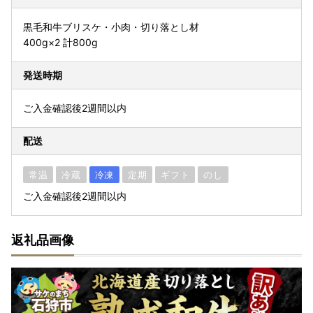
黒毛和牛ブリスケ・小肉・切り落とし材
400g×2 計800g
発送時期
ご入金確認後2週間以内
配送
常温
冷蔵
冷凍
定期
ギフト
のし
ご入金確認後2週間以内
返礼品画像