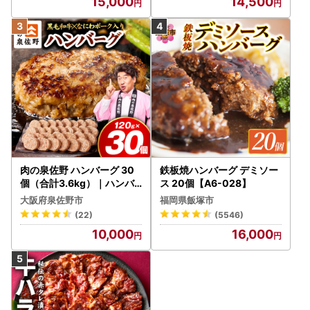
15,000
14,500
肉の泉佐野 ハンバーグ 30
鉄板焼ハンバーグ デミソー
個（合計3.6kg）｜ハンバ
ス 20個【A6-028】
ーグ 訳あり 黒毛和牛×なに
大阪府泉佐野市
福岡県飯塚市
わポーク
(22)
(5546)
10,000
16,000