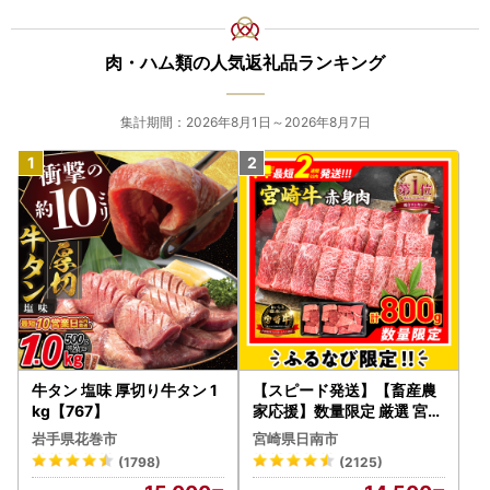
肉・ハム類の人気返礼品ランキング
集計期間：2026年8月1日～2026年8月7日
牛タン 塩味 厚切り牛タン 1
【スピード発送】【畜産農
kg【767】
家応援】数量限定 厳選 宮崎
牛 赤身 焼肉 計800g FN-Li
岩手県花巻市
宮崎県日南市
mited-PR_BDV5-26-2W
(1798)
(2125)