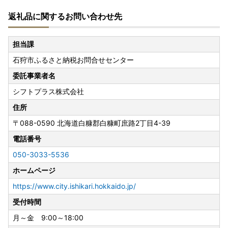
---------------------------------------------------------------
返礼品に関するお問い合わせ先
--------
なお、寄附のお申し込みは、お盆期間中も通常どおり受け付
担当課
けております。
石狩市ふるさと納税お問合せセンター
※青果物につきましては、収穫状況により、発送を控える期
委託事業者名
間中でも発送させていただく場合がございます。
シフトプラス株式会社
※ご不在等によりお受け取りが難しい場合は、お早めに石狩
市ふるさと納税お問合せセンターまでご連絡ください。
住所
※原則、お盆期間中の発送は控えさせていただきますが、一
〒088-0590
北海道白糠郡白糠町庶路2丁目4-39
部の返礼品につきましては8月8日以降も発送する場合がご
電話番号
ざいます。
※返礼品のお受取日のご指定は承ることができません。あら
050-3033-5536
かじめご了承ください。
ホームページ
https://www.city.ishikari.hokkaido.jp/
受付時間
月～金 9:00～18:00