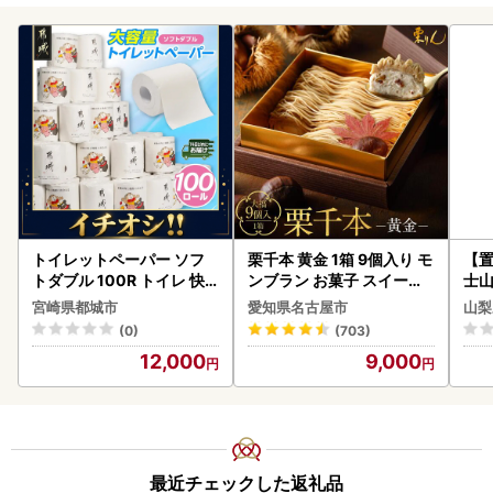
トイレットペーパー ソフ
栗千本 黄金 1箱 9個入り モ
【置
トダブル 100R トイレ 快
ンブラン お菓子 スイーツ
士山
速〔12-I5-TP100-R〕
デザート モンブラン 人気
BK1
宮崎県都城市
愛知県名古屋市
山梨
(0)
(703)
12,000
9,000
最近チェックした返礼品