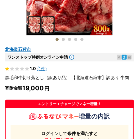
北海道石狩市
ワンストップ特例オンライン申請
e
ま
自
1.0
(1件)
黒毛和牛切り落とし（訳あり品） 【北海道石狩市】訳あり 牛肉
19,000
寄附金額
エントリー＋チャージでマネー増量！
増量の内訳
ログインして
条件を満たすと