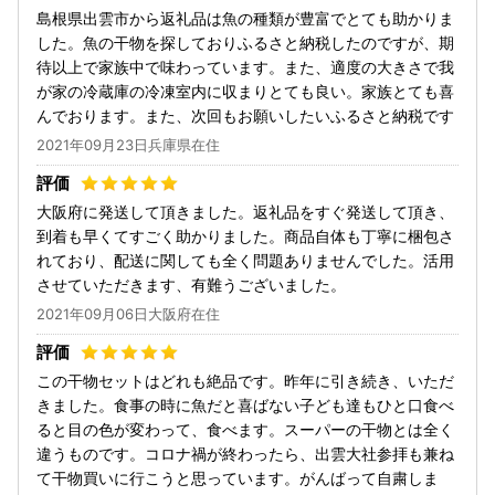
島根県出雲市から返礼品は魚の種類が豊富でとても助かりま
した。魚の干物を探しておりふるさと納税したのですが、期
待以上で家族中で味わっています。また、適度の大きさで我
が家の冷蔵庫の冷凍室内に収まりとても良い。家族とても喜
んでおります。また、次回もお願いしたいふるさと納税です
2021年09月23日兵庫県在住
大阪府に発送して頂きました。返礼品をすぐ発送して頂き、
到着も早くてすごく助かりました。商品自体も丁寧に梱包さ
れており、配送に関しても全く問題ありませんでした。活用
させていただきます、有難うございました。
2021年09月06日大阪府在住
この干物セットはどれも絶品です。昨年に引き続き、いただ
きました。食事の時に魚だと喜ばない子ども達もひと口食べ
ると目の色が変わって、食べます。スーパーの干物とは全く
違うものです。コロナ禍が終わったら、出雲大社参拝も兼ね
て干物買いに行こうと思っています。がんばって自粛しま