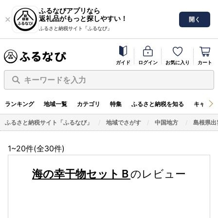
ふるなびアプリなら
返礼品がもっと探しやすい！
開く
ふるさと納税サイト「ふるなび」
ガイド
ログイン
お気に入り
カート
キーワードを入力
ランキング
地域一覧
カテゴリ
特集
ふるさと納税を知る
キャンペ
ふるさと納税サイト「ふるなび」
地域でさがす
中国地方
島根県出
1~20件(全
30
件)
海の幸干物セットＢ
のレビュー