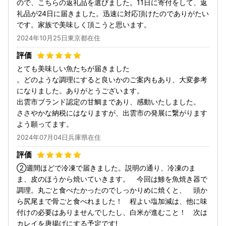
ので、こちらの返礼品を選びました。11日に寄付をして、返
礼品が24日に届きました。迅速に対応頂けたのでありがたい
です。家族で美味しく頂こうと思います。
2024年10月25日東京都在住
とても美味しい魚たちが届きました
。どのような調理にすると良いかのご案内もあり、大変参考
になりました。ありがとうございます。
出雲市ブランド認定の甘鯛まであり、感動いたしました。
ささやかな納税にはなりますが、出雲市の発展に繋がります
よう願ってます。
2024年07月04日兵庫県在住
②週間ほどで冷凍で届きました。説明の通り、冷凍のま
ま、皮のほうから焼いていきます。 今回は鯵を魚焼き器で
調理。丸ごと食べたかったのでしっかりめに焼くと、 頭か
ら尻尾まで骨ごと食べれました！ 程よい塩加減は、他に味
付けの必要はありませんでしたし、白米が進むこと！ 次は
カレイを唐揚げにする予定です!