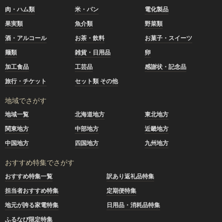
肉・ハム類
米・パン
電化製品
果実類
魚介類
野菜類
酒・アルコール
お茶・飲料
お菓子・スイーツ
麺類
雑貨・日用品
卵
加工食品
工芸品
感謝状・記念品
旅行・チケット
セット類 その他
地域でさがす
地域一覧
北海道地方
東北地方
関東地方
中部地方
近畿地方
中国地方
四国地方
九州地方
おすすめ特集でさがす
おすすめ特集一覧
訳あり返礼品特集
担当者おすすめ特集
定期便特集
地元が誇る家電特集
日用品・消耗品特集
ふるなび限定特集