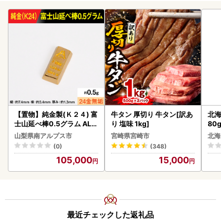
【置物】純金製(Ｋ２４) 富
牛タン 厚切り 牛タン[訳あ
北海
士山延べ棒0.5グラム ALP
り 塩味 1kg]
80
BK181
クラ
山梨県南アルプス市
宮崎県宮崎市
北海
くら
(0)
(348)
道産
105,000
15,000
23
最近チェックした返礼品