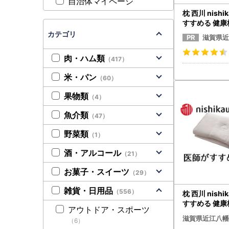
自治体マイページ
枕 西川 nishi
すすめる 健康
楽寝 高め P2
カテゴリ
滋賀県近
肉・ハム類
（417）
米・パン
（60）
果物類
（4）
魚介類
（47）
野菜類
（1）
酒・アルコール
（21）
お菓子・スイーツ
（29）
雑貨・日用品
（556）
枕 西川 nishi
すすめる 健康
アウトドア・スポーツ
楽寝 高め P2
滋賀県近江八幡
（6）