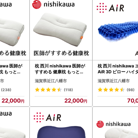
kawa 医師が
枕 西川 nishikawa 医師が
枕 西川 nishikawa
枕 もっと肩
すすめる 健康枕 もっと肩
AiR 3D ピロー ハ
28W まくら
楽寝 高め P229W まくら
ブルー 高め P213W
市
滋賀県近江八幡市
滋賀県近江八幡市
(238)
(118)
(98)
22,000
22,000
70,