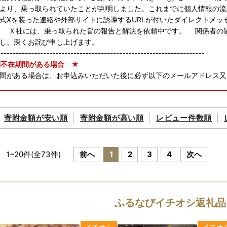
より、乗っ取られていたことが判明しました。これまでに個人情報の流
式Xを装った連絡や外部サイトに誘導するURLが付いたダイレクトメ
 Ｘ社には、乗っ取られた旨の報告と解決を依頼中です。 関係者の
し、深くお詫び申し上げます。
--------------------------------------------------------------------
不在期間がある場合 ★
間がある場合は、お申込みいただいた後に必ず以下のメールアドレス又
achiman@dune.ocn.ne.jp
寄附金額が
安い順
寄附金額が
高い順
レビュー件数順
1
~
20
件(全
73
件)
前へ
1
2
3
4
次へ
ふるなびイチオシ返礼品