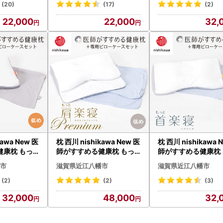
くら
(20)
(17)
(2)
22,000
22,000
32,
kawa New 医
枕 西川 nishikawa New 医
枕 西川 nishikawa 
健康枕 もっ
師がすすめる健康枕 もっ
師がすすめる健康枕 
ローケース付
と肩楽寝 プレミアム ピロ
と首楽寝 ピローケー
市
滋賀県近江八幡市
滋賀県近江八幡市
P342W ま
ーケース付き 低め ブルー
き 低め ブルー P353
P359W まくら
くら
(2)
(2)
(3)
32,000
48,000
32,