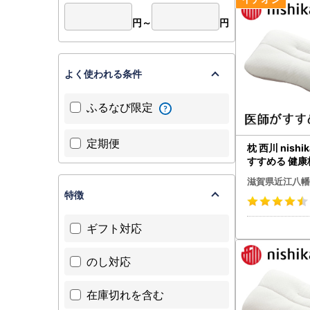
円～
円
よく使われる条件
ふるなび限定
定期便
枕 西川 nishi
すすめる 健康
楽寝 低め P2
滋賀県近江八幡
特徴
ギフト対応
のし対応
在庫切れを含む