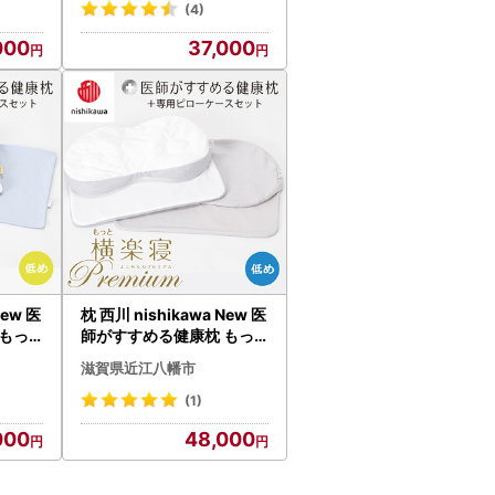
(4)
000
37,000
New 医
枕 西川 nishikawa New 医
もっ
師がすすめる健康枕 もっ
ス付
と横楽寝 プレミアム ピロ
滋賀県近江八幡市
W ま
ーケース付き 低め グレー
P366W まくら
(1)
000
48,000