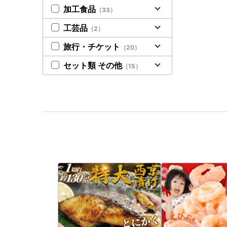
加工食品
（33）
工芸品
（2）
旅行・チケット
（20）
セット類 その他
（15）