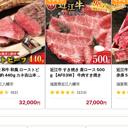
産 和牛 和風 ローストビ
近江牛 すき焼き 肩ロース 500
近江牛
g 【AF03W】 牛肉すき焼き
赤身 
W1】 牛肉
すき
江八幡市
滋賀県近江八幡市
滋賀県
(62)
(223)
32,000
27,000