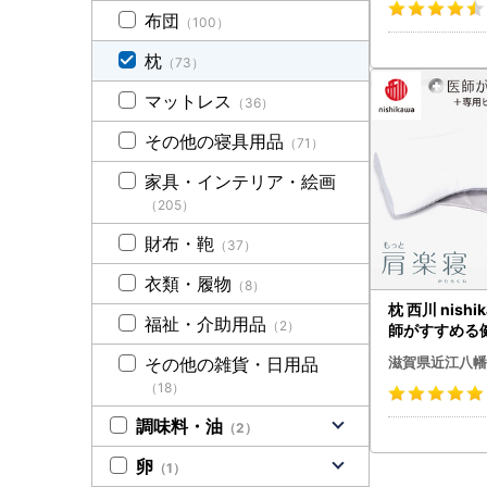
布団
（100）
枕
（73）
マットレス
（36）
その他の寝具用品
（71）
家具・インテリア・絵画
（205）
財布・鞄
（37）
衣類・履物
（8）
枕 西川 nishi
福祉・介助用品
（2）
師がすすめる
と肩楽寝 ピ
滋賀県近江八幡
その他の雑貨・日用品
き 低め グレー 
（18）
くら
調味料・油
（2）
卵
（1）