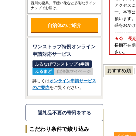
西川の寝具、手縫い靴など多彩なライン
アクセスに
ナップでお届け。
一、本市公
願います。
自治体のご紹介
惑をおかけ
-----------
★◇ 長期
長期不在期
ワンストップ特例オンライン
さい。
申請
対応サービス
city-omih
ふるなびワンストップ e申請
おすすめ順
ふるまど
自治体マイページ
詳しくは
オンライン申請サービス
のご案内
をご覧ください。
返礼品不要の寄附をする
こだわり条件で絞り込み