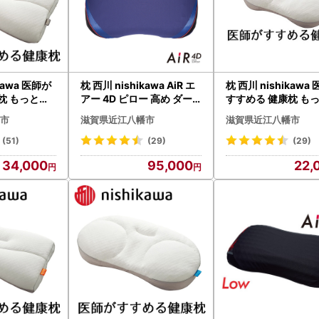
kawa 医師が
枕 西川 nishikawa AiR エ
枕 西川 nishikawa
枕 もっと肩
アー 4D ピロー 高め ダー
すすめる 健康枕 も
 高め P22
クブルー P236W 枕
楽寝 高め P257W 
市
滋賀県近江八幡市
滋賀県近江八幡市
(51)
(29)
(29)
34,000
95,000
22,