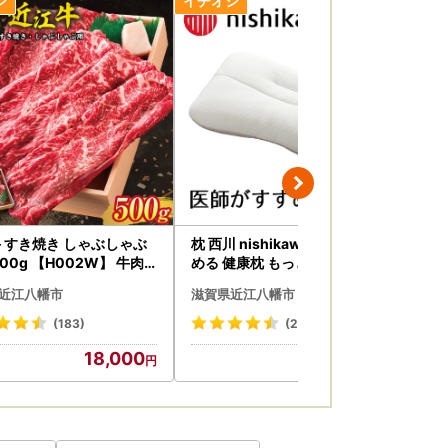
 すき焼き しゃぶしゃぶ
枕 西川 nishikawa 医師がすす
イワ
500g 【H002W】 牛肉
める 健康枕 もっと肩楽寝 低め
セッ
焼き
P228W まくら
ト 
近江八幡市
滋賀県近江八幡市
滋
ロ 
トド
(183)
(238)
18,000
22,000