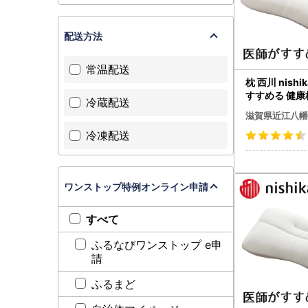
配送方法
常温配送
枕 西川 nishi
すすめる 健康
冷蔵配送
楽寝 プレミアム
滋賀県近江八幡
6W まくら
冷凍配送
ワンストップ特例オンライン申請
すべて
ふるなびワンストップ e申
請
ふるまど