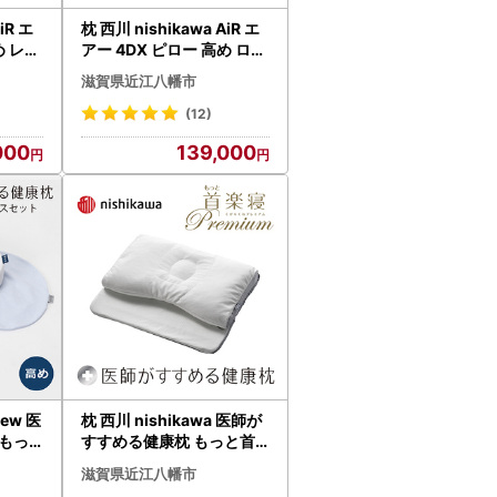
iR エ
枕 西川 nishikawa AiR エ
め レッ
アー 4DX ピロー 高め ロイ
ヤルブルー P293W 枕
滋賀県近江八幡市
(12)
000
139,000
New 医
枕 西川 nishikawa 医師が
もっ
すすめる健康枕 もっと首
ス付
楽寝 プレミアム 低め P318
滋賀県近江八幡市
W ま
W まくら