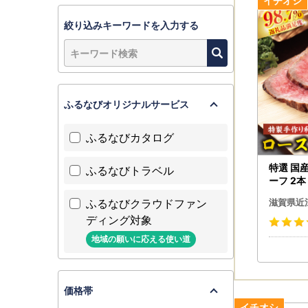
絞り込みキーワードを入力する
ふるなびオリジナルサービス
ふるなびカタログ
特選 国
ふるなびトラベル
ーフ 2本 約 440g カネ吉山本
【Y096
ふるなびクラウドファン
滋賀県近
ディング対象
地域の願いに応える使い道
価格帯