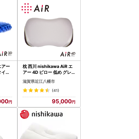
 エアー
枕 西川 nishikawa AiR エ
イタイプ
アー 4D ピロー 低め グレ
 枕
ー ベージュ P237W 枕
滋賀県近江八幡市
(41)
000
95,000