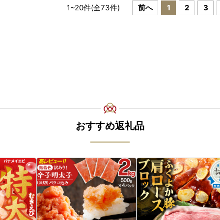
1
~
20
件(全
73
件)
前へ
1
2
3
おすすめ返礼品