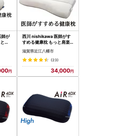
 医師が
西川 nishikawa 医師がす
っと横
すめる健康枕 もっと肩楽
まくら
寝 プレミアム 低め P227
滋賀県近江八幡市
W まくら
(23)
000
34,000