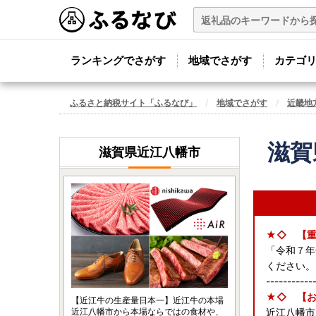
ランキングでさがす
地域でさがす
カテゴ
ふるさと納税サイト「ふるなび」
地域でさがす
近畿地
滋賀
滋賀県近江八幡市
★◇ 【
「令和７年
ください。
-----------
★◇ 【お
【近江牛の生産量日本一】近江牛の本場
近江八幡市から本場ならではの食材や、
近江八幡市