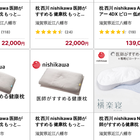
kawa 医師が
枕 西川 nishikawa 医師が
枕 西川 nishikawa A
枕 もっと肩
すすめる 健康枕 もっと横
アー 4DX ピロー 低
29W まくら
楽寝 低め P258W まくら
ド【P294W】枕
江八幡市
滋賀県近江八幡市
滋賀県近江八幡市
(118)
(24)
(19)
22,000
22,000
139,
kawa 医師が
枕 西川 nishikawa 医師が
枕 西川 nishikawa 
枕 もっと首
すすめる 健康枕 もっと首
師がすすめる健康枕 
59W まくら
楽寝 低め P260W まくら
と横楽寝 ピローケー
市
滋賀県近江八幡市
滋賀県近江八幡市
き 高め ブルー P345