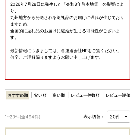
2026年7月28日に発生した「令和8年熊本地震」の影響によ
り、
九州地方から発送される返礼品のお届けに遅れが生じており
ますため、
全国的に返礼品のお届けに遅延が生じる可能性がございま
す。
最新情報につきましては、各運送会社HPをご覧ください。
何卒、ご理解賜りますようお願い申し上げます。
8月の休業案内
おすすめ順
安い順
高い順
レビュー件数順
レビュー評価順
誠に勝手ながら、以下の期間、お問い合わせへの返信・返礼
品の発送手配を休止いたします。
ご不便をおかけしますが、何卒ご了承くださいませ。
1
~
20
件(全
494
件)
表示切替：
夏季休業日
8月13日（木）～8月16日（日）