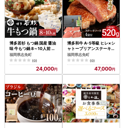
博多若杉 もつ鍋 国産 醤油
博多和牛 A-5等級 ヒレ×シ
味 牛もつ鍋 8～10人前 ち
ャトーブリアンステーキ5
ゃんぽん麺
20g（4枚切）ステーキソ
福岡県志免町
福岡県志免町
ース4袋付
(0)
(0)
24,000
47,000