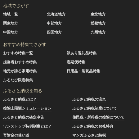
地域でさがす
地域一覧
北海道地方
東北地方
関東地方
中部地方
近畿地方
中国地方
四国地方
九州地方
おすすめ特集でさがす
おすすめ特集一覧
訳あり返礼品特集
担当者おすすめ特集
定期便特集
地元が誇る家電特集
日用品・消耗品特集
ふるなび限定特集
ふるさと納税を知る
ふるさと納税とは？
ふるさと納税の流れ
控除上限額シミュレーション
ふるさと納税制度について
ふるさと納税の確定申告
住民税・所得税の控除について
ワンストップ特例制度とは？
ふるさと納税のお礼特典
寄附金の使い道
マンガふるさと納税