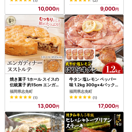
(1)
(2)
10,000
9,000
焼き菓子 1ホール スイスの
牛タン 塩レモン ペッパー
伝統菓子 約15cm エンガ
味 1.2kg 300g×4パック
ディナーヌストルテ
牛タン
福岡県志免町
福岡県志免町
(1)
(1)
13,000
17,000