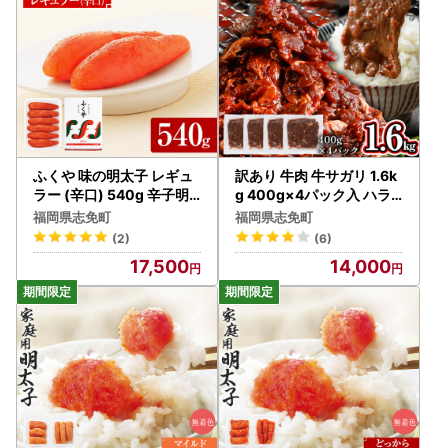
ふくや 味の明太子 レギュ
訳あり 牛肉 牛サガリ 1.6k
ラー (辛口) 540g 辛子明
g 400g×4パック入 ハラ
太子
ミ
福岡県志免町
福岡県志免町
(2)
(6)
17,500
14,000