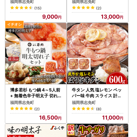
福岡県志免町
福岡県志免町
(15)
(2)
9,000
13,000
博多若杉 もつ鍋 4～5人前
牛タン 人気 塩レモン ペッ
+ 無着色辛子明太子 切れ
パー味 牛肉 スライス 計60
子 500g セット 牛もつ鍋
0g 300g×2パック
福岡県志免町
福岡県志免町
(2)
(8)
16,500
11,000