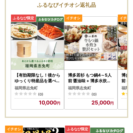
---------------------
ふるなびイチオシ返礼品
事務所移転に伴う休業日
8月24日（月）・8月25日（火）
※寄附申込は上記期間も受け付けております。
◆お問い合わせは窓口対応日に順次ご返信いたします。
◆事務所移転に伴う休業日（8月24日・25日）にお急ぎのご
用件がございましたら、志免町役場（TEL：092-935-185
4）までご連絡ください。
◆返礼品の発送については、各ページの記載内容をご確認く
ださい。
【有効期限なし！後から
博多若杉 もつ鍋4～5人
博多若
◆返礼品ページに記載の納期よりお時間をいただく場合がご
ゆっくり特産品を選べる
前 醤油味 + 博多水炊き
前 +
】福岡県志免町カタログ
4～5人前 セット ちゃん
切れ子
ざいます。
福岡県志免町
福岡県志免町
福岡県
ポイント
ぽん 牛もつ鍋
もつ
【窓口対応日：土日祝除く平日10時～17時】
(0)
(0)
10,000
25,000
---------------------
ワンストップ特例申請書は、ダウンロードも可能です。お急