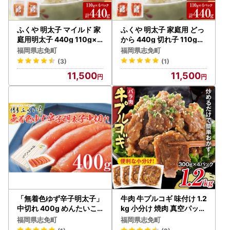
ふくや 明太子 マイルド 家
ふくや 明太子 家庭用 どっ
庭用明太子 440g 110g×4
から 440g 切れ子 110g×4
パック 小分け 切れ子
パック
福岡県志免町
福岡県志免町
(3)
(1)
11,500
11,500
「無着色ゆず辛子明太子」
牛肉 牛プルコギ 味付け 1.2
中切れ 400g めんたいこ
kg 小分け 焼肉 真空パック
惣菜 お取り寄せ グルメ 福
300g×4袋
福岡県志免町
福岡県志免町
岡 送料無料