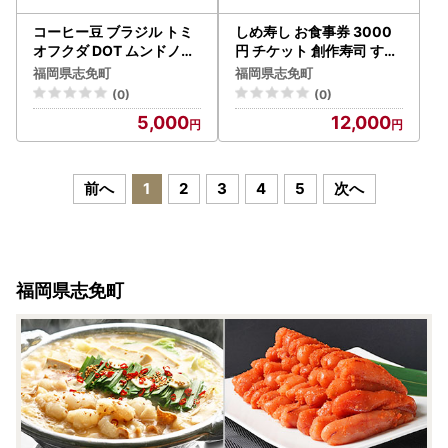
コーヒー豆 ブラジル トミ
しめ寿し お食事券 3000
オフクダ DOT ムンドノー
円 チケット 創作寿司 すし
ボ 100g お試し 自家焙煎
鮨 割烹 和食 グルメ 記念日
福岡県志免町
福岡県志免町
ドリンク 飲料
福岡県 志免町 送料無料
(0)
(0)
5,000
12,000
前へ
1
2
3
4
5
次へ
福岡県志免町