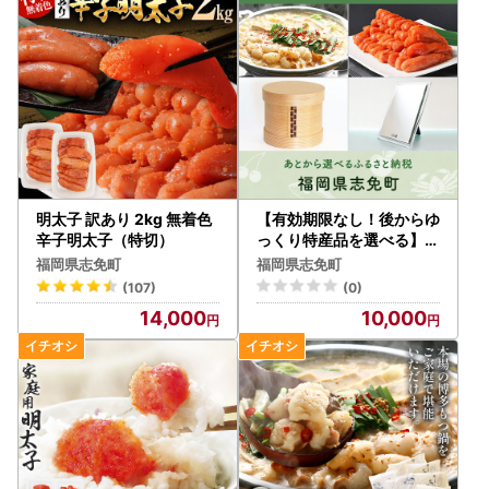
ぎの場合にはダウンロードください。
■ワンストップ特例申請書提出先
〒811-2292
福岡県糟屋郡志免町志免中央1丁目1番1号
志免町役場 ふるさと納税担当
TEL：092-935-1854
明太子 訳あり 2kg 無着色
【有効期限なし！後からゆ
辛子明太子（特切）
っくり特産品を選べる】福
岡県志免町カタログポイン
■オンラインワンストップ申請について
福岡県志免町
福岡県志免町
ト
志免町へのワンストップ申請は、オンライン申請も可能で
(107)
(0)
す。
14,000
10,000
複数自治体の寄附もまとめて申請ができ、変更届もオンライ
ン上で完結します。ぜひご活用ください。
●自治体マイページ
https://mypg.jp/
■注意事項