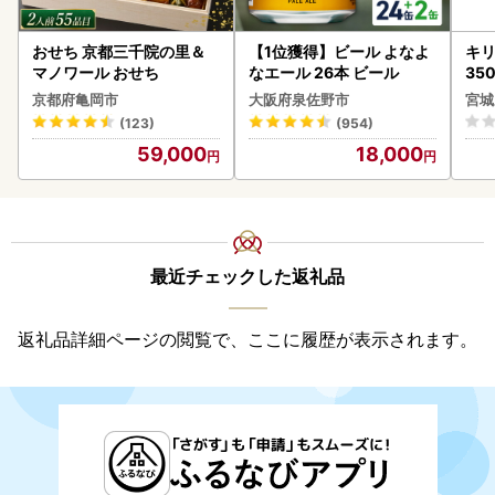
おせち 京都三千院の里＆
【1位獲得】ビール よなよ
キリ
マノワール おせち
なエール 26本 ビール
35
ーハ
京都府亀岡市
大阪府泉佐野市
宮城
(123)
(954)
59,000
18,000
最近チェックした返礼品
返礼品詳細ページの閲覧で、ここに履歴が表示されます。