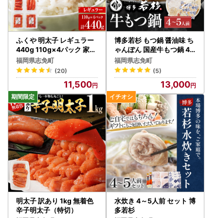
・年末にお申込みの方は、状況によって1月1日以降の発送と
なります。
・ワンストップ特例申請書の提出期日までに間に合わなかっ
た場合、別途確定申告が必要になりますのでご注意くださ
ふくや 明太子 レギュラー
博多若杉 もつ鍋 醤油味 ち
い。
440g 110g×4パック 家庭
ゃんぽん 国産牛もつ鍋 4
用明太子
～5人前
福岡県志免町
福岡県志免町
(20)
(5)
11,500
13,000
明太子 訳あり 1kg 無着色
水炊き 4～5人前 セット 博
辛子明太子（特切）
多若杉