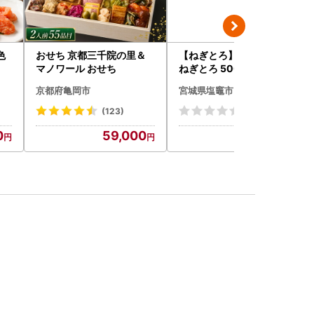
色
おせち 京都三千院の里＆
【ねぎとろ】7日以内発送
マノワール おせち
ねぎとろ 500g(100g×5)
京都府亀岡市
宮城県塩竈市
(123)
(0)
0
59,000
9,000