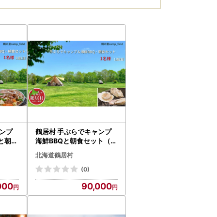
スリーノット 晩酌 Beer 醸造所
プレゼント 北海道 ふるさと納
税 ふるなび ）
ンプ
鶴居村 手ぶらでキャンプ
と朝食
海鮮BBQと朝食セット（1
ャンプ
名様）(キャンプ アウトド
北海道鶴居村
 手ぶら
ア 2食付き 手ぶらで安心
 釧路
海鮮 釧路の隣 釧路空港 か
(0)
い 北
ら近い 北海道 ふるさと納
000
90,000
ふるな
税 ふるなび ）