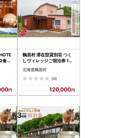
HOTE
鶴居村 滞在型貸別荘 つく
泊2食付
しヴィレッジご宿泊券 1棟
(1名
2名様（1泊2日貸切）（宿
北海道鶴居村
 2食付
泊 宿 釧路の隣 釧路空港 か
ら近い 北海道 観光 トラベ
(0)
道 ふ
ル ホテル 旅行 宿泊 アクテ
000
120,000
るさと納税 ふるなび ）
ィビティ ふるさと納税 ふ
るなび ）