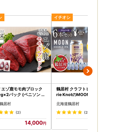
 エゾ鹿モモ肉ブロック
鶴居村 クラフトビール Brasse
【
g×2パック (ベニソン エ
rie KnotのMOON（DOUBLE I
り
シカ
PA）６缶セット（道東限定ビ
村
鶴居村
北海道鶴居村
北
ゾ鹿 無添加 人気 プレゼン
ール ご当地 地ビール ビール お
り物 お歳暮 高品質 冷凍 真
酒 フルーティ 芳醇 ギフト 家飲
(2)
(2)
来工房 HACCP認証 お
み 詰め合わせ お中元 お歳暮 缶
14,000
15,000
 ジビエ ステーキ 北海道 ふ
缶ビール ペールエール ホップ
るさと納税 ふるなび ）
爽快感 柑橘 ブルワリー ブラッ