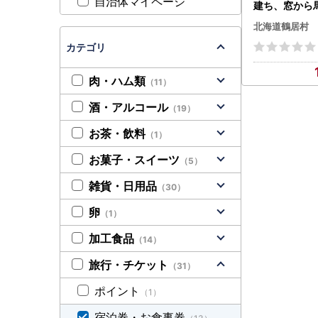
自治体マイページ
建ち、窓から
える一棟貸切
北海道鶴居村
コテージ。一
(4名まで)（宿
カテゴリ
き 馬 ウマ うま 釧路の隣 
路空港 から近
肉・ハム類
（11）
光 トラベル ホ
泊 アクティビ
酒・アルコール
（19）
お茶・飲料
（1）
お菓子・スイーツ
（5）
雑貨・日用品
（30）
卵
（1）
加工食品
（14）
旅行・チケット
（31）
ポイント
（1）
宿泊券・お食事券