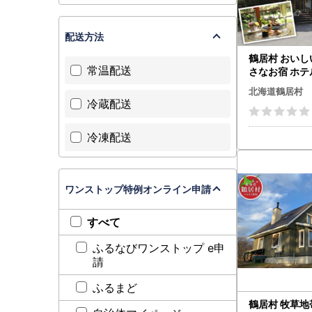
配送方法
鶴居村 おい
常温配送
さなお宿 ホ
泊券【一泊二
北海道鶴居村
ダードプラン
冷蔵配送
泊 宿 温泉 2食付き
隣 釧路空港 
冷凍配送
道 ふるさと納
）
ワンストップ特例オンライン申請
すべて
ふるなびワンストップ e申
請
ふるまど
鶴居村 牧草