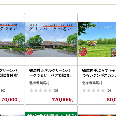
ルグリーンパ
鶴居村 ホテルグリーンパ
鶴居村 手ぶらでキャ
泊2食付 宿
ークつるい ペア1泊2食付
つるいジンギスカン
名様）
宿泊券 温泉（2名様）
セット（1名様）(キ
北海道鶴居村
北海道鶴居村
アウトドア 2食付き
で安心 ジンギスカン
(0)
(0)
(0)
の隣 釧路空港 から近
70,000
120,000
80,
海道 ふるさと納税 
び ）