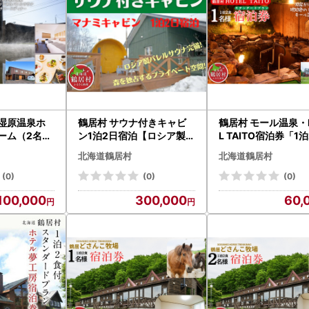
い湿原温泉ホ
鶴居村 サウナ付きキャビ
鶴居村 モール温泉・
ーム（2名）
ン1泊2日宿泊【ロシア製バ
L TAITO宿泊券「1
ィナーはフレ
レルサウナ完備】（宿泊
スタンダードプラン
北海道鶴居村
北海道鶴居村
料理！ （宿
宿 サウナ有り 釧路の隣 釧
様)」（宿泊 宿 温泉
食付き サウナ
路空港 から近い 北海道 ふ
き サウナ有り 釧路の隣 釧
(0)
(0)
(0)
るさと納税 ふるなび ）
路空港 から近い 北海
100,000
300,000
60,
近い 北海道
ふるさと納税 ふるなび ）