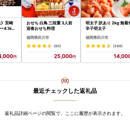
送》宮崎
おせち 白鳥 三段重 3人前
明太子 訳あり 2kg 無着
4.1kg
迎春おせち料理
辛子明太子
7-2609
福岡県田川市
福岡県田川市
(65)
(298)
4,000
25,000
14,00
最近チェックした返礼品
返礼品詳細ページの閲覧で、ここに履歴が表示されます。