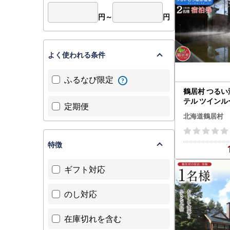
円～
円
よく使われる条件
ふるなび限定
鶴居村 つる
テル ツインル
定期便
1泊2食付 デ
北海道鶴居村
ンチのコース
泊 宿 温泉 2
有り プレゼント釧路の隣
特徴
釧路空港 から
ギフト対応
のし対応
在庫切れを含む