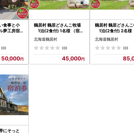
しい食事と小
鶴居村 鶴居どさんこ牧場
鶴居村 鶴居どさんこ
テル夢工房宿
1泊(2食付) 1名様 （宿泊
1泊(2食付) 2名様
食付きスタン
宿 2食付き 馬 ウマ うま ど
宿 2食付き 馬 ウマ 
北海道鶴居村
北海道鶴居村
】1名様（宿
さんこ 釧路の隣 釧路空港
さんこ 釧路の隣 釧
 釧路の
から近い 北海道 観光 トラ
から近い 北海道 観光
(0)
(0)
(0)
から近い 北海
ベル ホテル 旅行 宿泊 アク
ベル ホテル 旅行 宿
50,000
45,000
85,
税 ふるなび
ティビティ ふるさと納税
ティビティ ふるさ
ふるなび ）
ふるなび ）
地帯にそっと