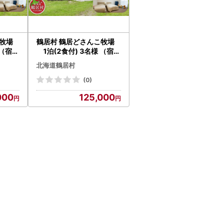
牧場
鶴居村 鶴居どさんこ牧場
 （宿泊
1泊(2食付) 3名様 （宿泊
うま ど
宿 2食付き 馬 ウマ うま ど
北海道鶴居村
路空港
さんこ 釧路の隣 釧路空港
 トラ
から近い 北海道 観光 トラ
(0)
泊 アク
ベル ホテル 旅行 宿泊 アク
000
125,000
と納税
ティビティ ふるさと納税
ふるなび ）