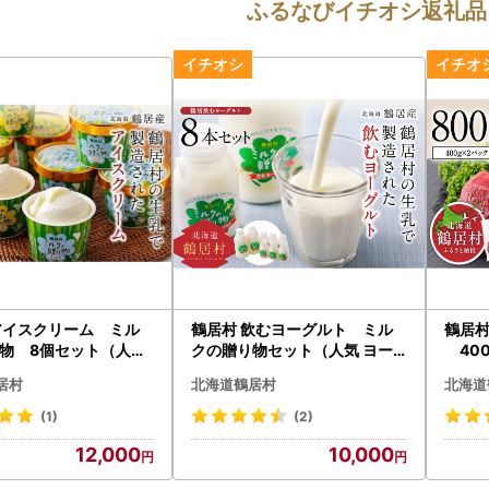
ふるなびイチオシ返礼品
アイスクリーム ミル
鶴居村 飲むヨーグルト ミル
鶴居村
物 8個セット（人気
クの贈り物セット（人気 ヨー
400
ット あいす ミルク ギ
グルト セット ギフト 国産 北海
ゾシカ エゾシカ肉 モモ肉 
居村
北海道鶴居村
北海道
産 北海道産 人気 食べ比
道産 人気 食べ比べ 酪農応援 乳
肉 エ
居村 酪楽
製品 鶴居村 酪楽館 北海道 ふる
ト 贈
(1)
(2)
道 ふるさと納税 ふるな
さと納税 ふるなび ）
空 未楽
12,000
10,000
肉 肉