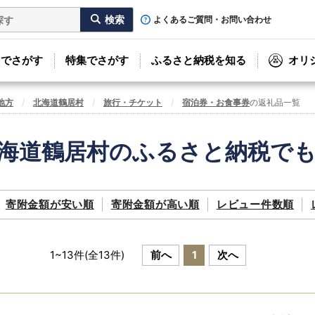
よくあるご質問・お問い合わせ
リでさがす
特集でさがす
ふるさと納税を知る
オリ
地方
北海道鶴居村
旅行・チケット
宿泊券・お食事券
の返礼品一覧
海道鶴居村のふるさと納税で
寄附金額が
安い順
寄附金額が
高い順
レビュー件数順
1
~
13
件(全
13
件)
前へ
1
次へ