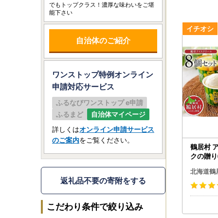
でもトップクラス！濃厚な味わいをご堪
能下さい
自治体のご紹介
ワンストップ特例オンライン
申請
対応サービス
ふるなびワンストップ e申請
ふるまど
自治体マイページ
詳しくは
オンライン申請サービス
のご案内
をご覧ください。
鶴居村 
クの贈り
アイスセ
北海道鶴
フト 国
返礼品不要の寄附をする
べ 酪農応援 乳製品 鶴
館 北海
び ）
こだわり条件で絞り込み