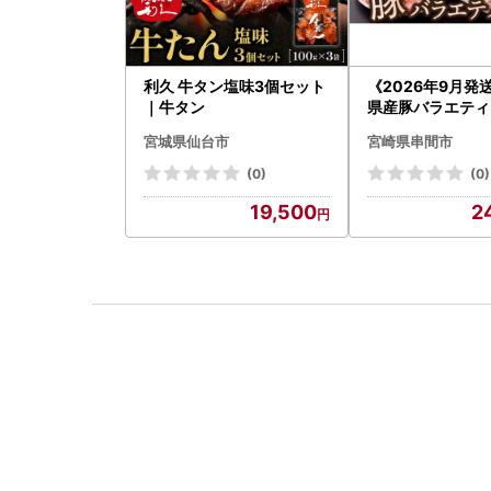
利久 牛タン塩味3個セット
《2026年9月発
｜牛タン
県産豚バラエティー
セット_K033-05
宮城県仙台市
宮崎県串間市
(0)
(0)
19,500
2