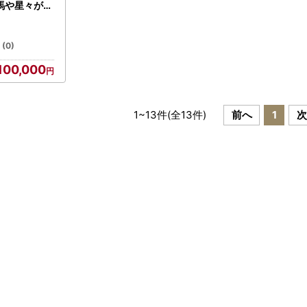
馬や星々が見
の北欧住宅の
棟一泊宿泊券
泊 宿 2食付
(0)
釧
100,000
い 北海道 観
テル 旅行 宿
ティ ふるさ
と納税 ふるなび ）
1
~
13
件(全
13
件)
前へ
1
次