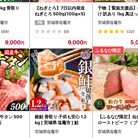
1kg 骨取り
【ねぎとろ】7日以内発送
干物【 緊急支援品】
ねぎとろ 500g(100g×5)
け 訳あり 1kg 真ほ
大 5000円
竈市
宮城県塩竈市
宮城県塩竈市
(89)
(0)
(32)
9,000
9,000
5,
牛タン 500
銀鮭 骨取り 子供も安心 1.2
【ふるなび限定】仙
店
kg [ 宮城県 塩竈市 ] 鮭
ローストビーフ（ ブ
ク ）300g 2人前 [藻塩付]
宮城県塩竈市
宮城県塩竈市
FN-Limited-PR 塩