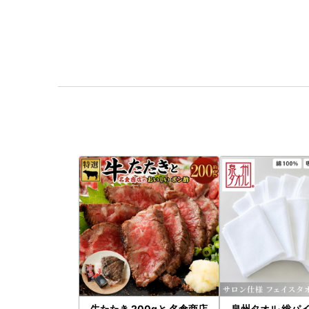
牛たたき 200gと 名倉商店
泉州タオル 総パイ