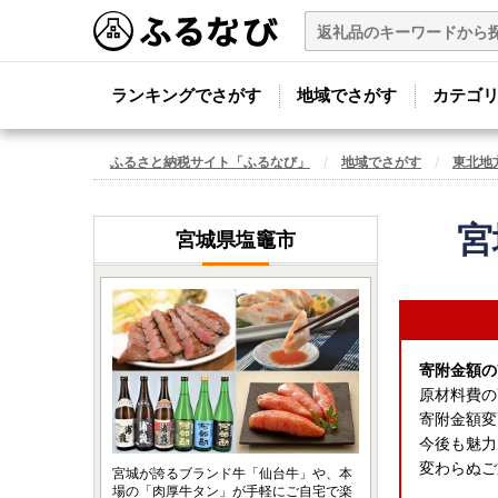
ランキングでさがす
地域でさがす
カテゴ
ふるさと納税サイト「ふるなび」
地域でさがす
東北地
宮
宮城県塩竈市
寄附金額の
原材料費の
寄附金額変
今後も魅力
変わらぬご
宮城が誇るブランド牛「仙台牛」や、本
場の「肉厚牛タン」が手軽にご自宅で楽