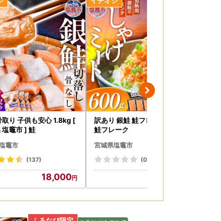
ます。
態が確認できる画像を撮影し、返礼品到着後3
できかねる場合がございます。
取り 子供も安心 1.8kg [
訳あり 銀鮭 鮭フレーク 600g
牛タ
 塩竈市 ] 鮭
鮭フレーク
と
塩竈市
宮城県塩竈市
宮
(137)
(0)
18,000
7,500
先)様ご負担】
で、送り状記載のお届け先から