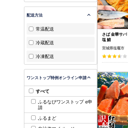
配送方法
常温配送
さば 金華サバ 
塩 鯖
冷蔵配送
宮城県塩竈市
冷凍配送
ワンストップ特例オンライン申請
すべて
ふるなびワンストップ e申
請
ふるまど