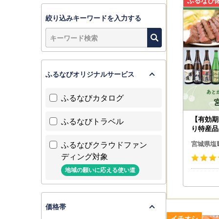
※返礼品の
配送中の衝
絞り込みキーワードを入力する
万が一、到
日以内にメ
・到着後の
お問い合わ
ふるなびオリジナルサービス
株式会社フ
〒985-0
ふるなびカタログ
TEL：050
メール：cssh
【有効期
ふるなびトラベル
り特産品
※土日祝日
市カタロ
ふるなびクラウドファン
※メールの
宮城県塩
※内容によ
ディング対象
地域の願いに応える使い道
＜ヤマト運
2023年
変更後のお
価格帯
●お届け先