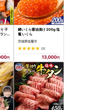
り 子
鱒いくら醤油漬け 200g 塩
トラン
竈 いくら
宮城県塩竈市
(2)
000
13,000