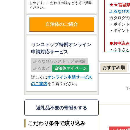
しめます。こだわりの味をどうぞご賞味
★☆宮城県
ください。
ふるなびカ
カタログの
自治体のご紹介
・ポイント
・ポイント
●お申込み
ワンストップ特例オンライン
・ふるさと
申請
対応サービス
・住民票が
ふるなびワンストップ e申請
おすすめ順
ふるまど
自治体マイページ
★返礼品に
・冷蔵・冷
詳しくは
オンライン申請サービス
・出荷後に
のご案内
をご覧ください。
・出荷準備
1
※出荷後の
しません。
・長期不在
返礼品不要の寄附をする
・返礼品の
こだわり条件で絞り込み
【返礼品の