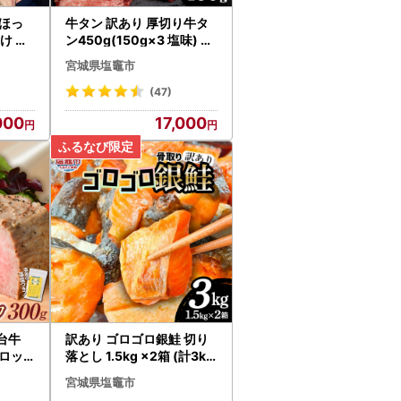
ほっ
牛タン 訳あり 厚切り牛タ
っけ 特
ン450g(150g×3 塩味) さ
とう精肉店
宮城県塩竈市
(47)
000
17,000
台牛
訳あり ゴロゴロ銀鮭 切り
ロッ
落とし 1.5kg ×2箱 (計3kg
) FN-Limited-VO
宮城県塩竈市
釜市 宮