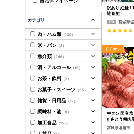
自治体マイページ
訳あり 紅鮭 1.
鮭 紅鮭
カテゴリ
宮城県塩
肉・ハム類
（130）
米・パン
（3）
魚介類
（246）
酒・アルコール
（16）
お茶・飲料
（2）
お菓子・スイーツ
（55）
雑貨・日用品
（17）
調味料・油
（8）
牛タン 国産 塩
g さとう精肉
加工食品
（153）
宮城県塩竈市
工芸品