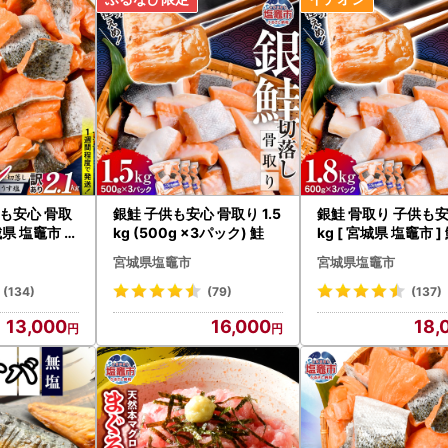
ンション名、部屋番号等の記載漏れがないか、十分確認してください。
や引越し等のご予定がある場合は、あらかじめお知らせください。
供も安心 骨取
銀鮭 子供も安心 骨取り 1.5
銀鮭 骨取り 子供も安心
宮城県 塩竈市 ]
kg (500g ×3パック) 鮭
kg [ 宮城県 塩竈市 ]
宮城県塩竈市
宮城県塩竈市
(134)
(79)
(137)
13,000
16,000
18,