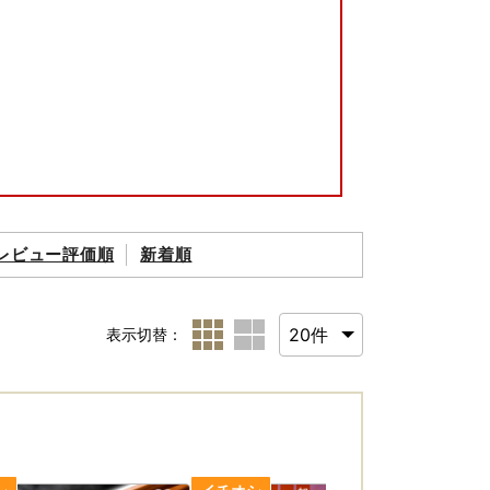
レビュー評価順
新着順
【再送及び返金は承ることができません】
たします。
表示切替：
ますので、ご了承ください。当市で負担はいた
ださい。
す。