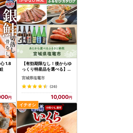
 1.8
【有効期限なし！後からゆ
 鮭
っくり特産品を選べる】宮
城県塩竈市カタログポイン
宮城県塩竈市
ト
(26)
000
10,000