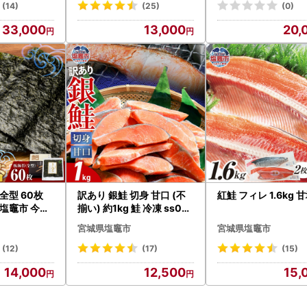
城県 さとう精肉店
(14)
(25)
(0)
33,000
13,000
20,
全型 60枚
訳あり 銀鮭 切身 甘口 (不
紅鮭 フィレ 1.6kg 
 塩竈市 今野
揃い) 約1kg 鮭 冷凍 ss00
006
宮城県塩竈市
宮城県塩竈市
(12)
(17)
(15)
14,000
12,500
15,