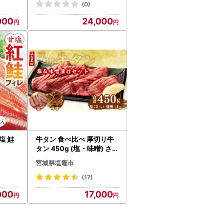
(0)
000
24,000
甘塩 鮭
牛タン 食べ比べ 厚切り牛
タン 450g (塩・味噌) さと
う精肉店
宮城県塩竈市
(17)
000
17,000