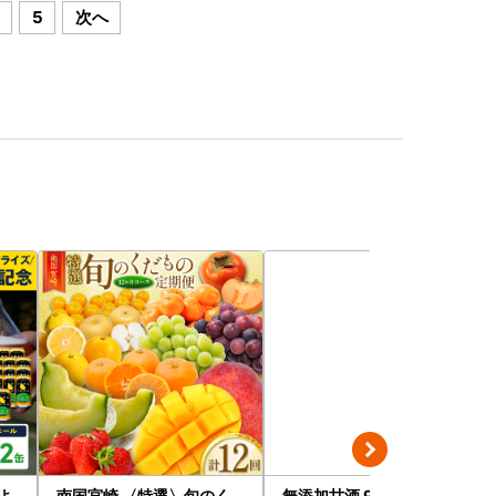
5
次へ
よ
南国宮崎 〈特選〉旬のく
無添加甘酒 900ml×5本 甘