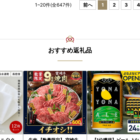
1
~
20
件(全
647
件)
前へ
1
2
3
4
おすすめ返礼品
ル 白タ
牛肉 【数量限定】 宮崎牛
【1位獲得】ビール よな