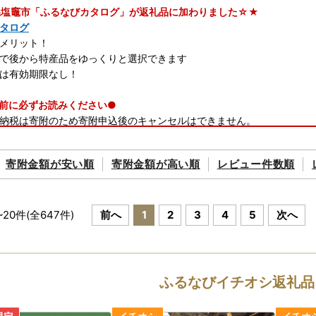
塩竈市「ふるなびカタログ」が返礼品に加わりました☆★
タログ
メリット！
で後から特産品をゆっくりと選択できます
は有効期限なし！
前に必ずお読みください●
納税は寄附のため寄附申込後のキャンセルはできません。
塩竈市にある方は、返礼品の贈呈を行っておりません。
寄附金額が
安い順
寄附金額が
高い順
レビュー件数順
ついて
凍配送のお品につきましては、離島への配送は受付ておりません。
、返礼品送付先ご住所の誤り等のお申込内容不備をご連絡いただいても
後の返礼品の配送先変更については、直接配送業者へご依頼をお願いい
~
20
件(全
647
件)
前へ
1
2
3
4
5
次へ
転送サービスにより受け取る場合は、転送料金(受取人着払い)が発生し
期間がある場合、申込時に注文確定前の備考欄へご不在日を記入してく
発送時にはメールにて出荷通知メールをお送りさせていただいておりま
ふるなびイチオシ返礼品
アフター保証についてのご案内】