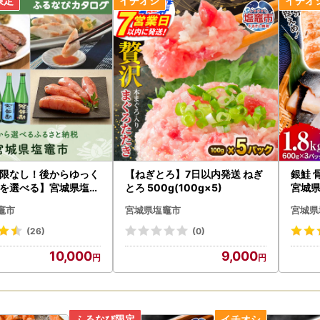
受取後、すぐに返礼品の状態をご確認ください※
撃や温度変化などにより、返礼品の品質に不備が生じる可能性がござい
着した返礼品にひどい傷みや破損がございましたら、到着後速やかに状
ール添付の上、お問い合わせ先までご連絡ください。
時間経過による状態の変化や劣化の場合、画像データがないものは対応
せ先
ロムゼロ 宮城営業所
042 宮城県塩竈市玉川1丁目2-37-1
-3644-2671（平日9：00～17：00）
iogama@fromzero.pro
限なし！後からゆっく
【ねぎとろ】7日以内発送 ねぎ
銀鮭 骨
を選べる】宮城県塩竈
とろ 500g(100g×5)
宮城県
、年末年始は休業です。
グポイント
返信は翌営業日以降となりますので、ご了承ください。
竈市
宮城県塩竈市
宮城県
り回答までお時間を頂く場合がございます。
(26)
(0)
10,000
9,000
輸 お届け先変更(転送)サービスの有料化について＞
8月1日から、寄附申込後に、お届け先を変更する場合は、
【お届け先(配送
届け先までの運賃(定価・着払い)
が加金されることとなりました。
(配送先)様の住所は正確に記載してください。