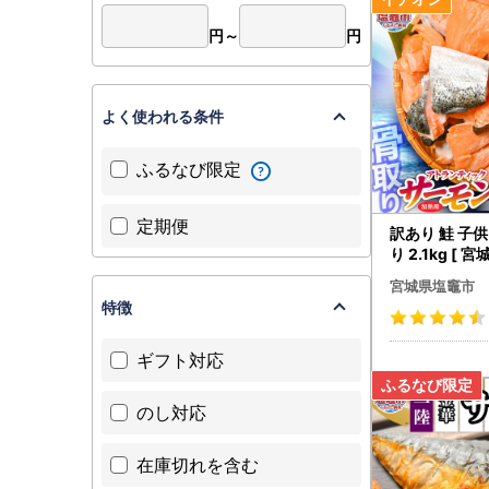
●番地やマ
●長期不在
円～
円
よく使われる条件
ふるなび限定
定期便
訳あり 鮭 子
り 2.1kg [ 
鮭
宮城県塩竈市
特徴
ギフト対応
のし対応
在庫切れを含む