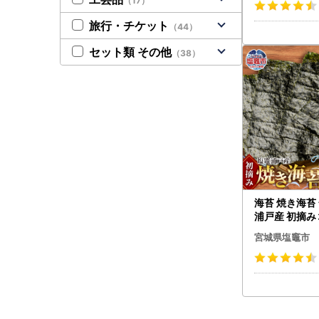
（17）
旅行・チケット
（44）
セット類 その他
（38）
海苔 焼き海苔 
浦戸産 初摘み
商店 イチオシ
宮城県塩竈市