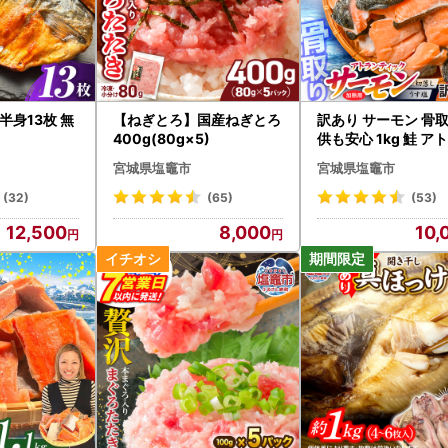
半身13枚 無
【ねぎとろ】国産ねぎとろ
訳あり サーモン 骨取
400g(80g×5)
供も安心 1kg 鮭 ア
ティックサーモン
宮城県塩竈市
宮城県塩竈市
(32)
(65)
(53)
12,500
8,000
10,