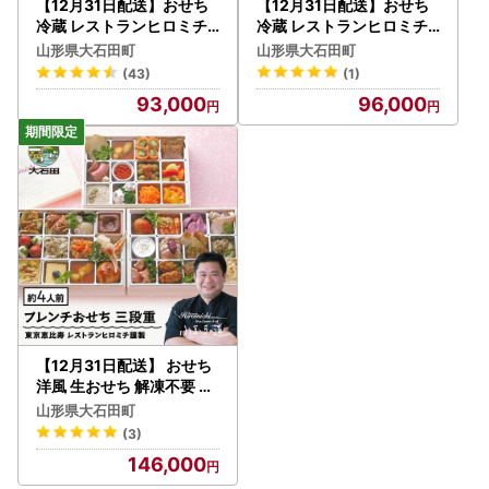
【12月31日配送】おせち
【12月31日配送】おせち
冷蔵 レストランヒロミチ
冷蔵 レストランヒロミチ
監修 フレンチおせち ソレ
監修 フレンチおせち ＜フ
山形県大石田町
山形県大石田町
イユ 23品 約2~3人前 配送
ルール＞ 解凍不要 配送地
(43)
(1)
地域限定 解凍不要 【大石
域限定 【大石田町発足70
93,000
96,000
田町発足70周年記念】 rh
周年記念】rh-ocftf
-ocfcx
【12月31日配送】 おせち
洋風 生おせち 解凍不要 レ
ストランヒロミチ 謹製 フ
山形県大石田町
レンチおせち 三段重 36品
(3)
目 約4人前 2026 配送地域
146,000
限定 支援 ワイン マリアー