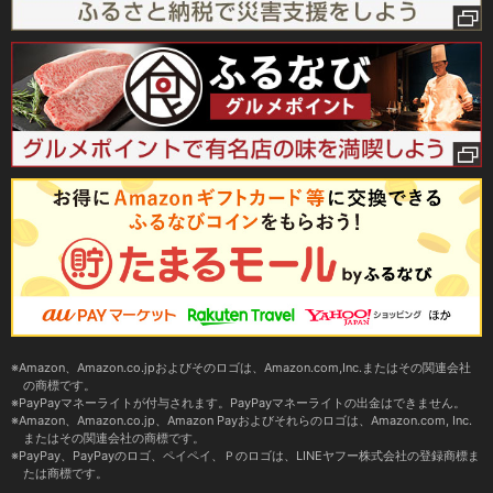
Amazon、Amazon.co.jpおよびそのロゴは、Amazon.com,Inc.またはその関連会社
の商標です。
PayPayマネーライトが付与されます。PayPayマネーライトの出金はできません。
Amazon、Amazon.co.jp、Amazon Payおよびそれらのロゴは、Amazon.com, Inc.
またはその関連会社の商標です。
PayPay、PayPayのロゴ、ペイペイ、Ｐのロゴは、LINEヤフー株式会社の登録商標ま
たは商標です。