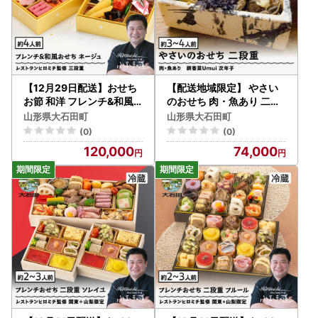
【12月29日配送】おせち
【配送地域限定】 やさい
お節 和洋 フレンチ&和風
のおせち 肉・魚あり 二段
のおせち ＜ネージュ＞ 46
重 3人前 4人前 ノンヴィー
山形県大石田町
山形県大石田町
品 冷凍 rh-ocncx
ガン 調香菜Umui ju-ocnv
(0)
(0)
x2
120,000
74,000