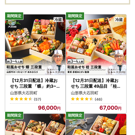
【12月31日配送】冷蔵お
【12月31日配送】冷蔵お
せち 三段重 「蝶」 約3~4
せち 三段重 49品目 「桂」
人前 41品 2027 東京 赤坂
約3~4人前 aa-oczzx
山形県大石田町
山形県大石田町
あじさい 監修 aa-oclax
(57)
(46)
96,000
67,000