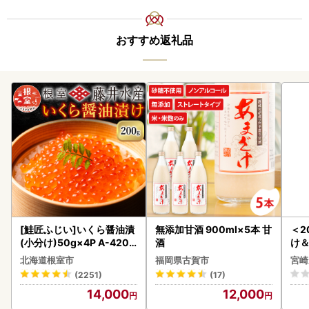
おすすめ返礼品
[鮭匠ふじい]いくら醤油漬
無添加甘酒 900ml×5本 甘
＜2
(小分け)50g×4P A-4209
酒
け
5
もも
北海道根室市
福岡県古賀市
宮崎
-00
(2251)
(17)
14,000
12,000