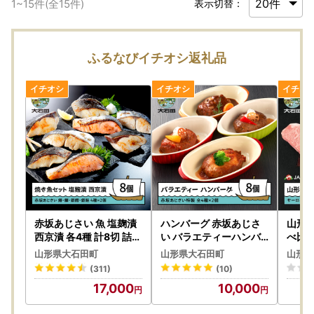
1
~
15
件(全
15
件)
表示切替：
ふるなびイチオシ返礼品
赤坂あじさい 魚 塩麹漬
ハンバーグ 赤坂あじさ
山形牛
西京漬 各4種 計8切 詰め
い バラエティーハンバ
べ比べ
合わせ セット aa-resix
ーグ 4種8個セット aa-r
ンステ
山形県大石田町
山形県大石田町
山形県
8
ebhx8
ルビ j
(311)
(10)
17,000
10,000