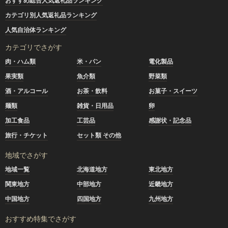
おすすめ総合人気返礼品ランキング
カテゴリ別人気返礼品ランキング
人気自治体ランキング
カテゴリでさがす
肉・ハム類
米・パン
電化製品
果実類
魚介類
野菜類
酒・アルコール
お茶・飲料
お菓子・スイーツ
麺類
雑貨・日用品
卵
加工食品
工芸品
感謝状・記念品
旅行・チケット
セット類 その他
地域でさがす
地域一覧
北海道地方
東北地方
関東地方
中部地方
近畿地方
中国地方
四国地方
九州地方
おすすめ特集でさがす