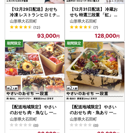
【12月29日配送】おせち
【12月31日配送】 冷蔵お
冷凍 レストランヒロミチ
せち 特選三段重 「虹」 約
監修 フレンチおせち ソレ
3~4人前 40品目 aa-oclz
山形県大石田町
山形県大石田町
イユ 23品目 【大石田町発
x
(12)
(7)
足70周年記念】 rh-ocftx
93,000
128,000
【配送地域限定】 やさい
【配送地域限定】 やさい
のおせち 肉・魚なし 一段
のおせち 肉・魚あり 一段
重 2人前 ヴィーガン 調香
重 2人前 ノンヴィーガン
山形県大石田町
山形県大石田町
菜Umui ju-ocvxx1
調香菜Umui ju-ocnvx1
(0)
(0)