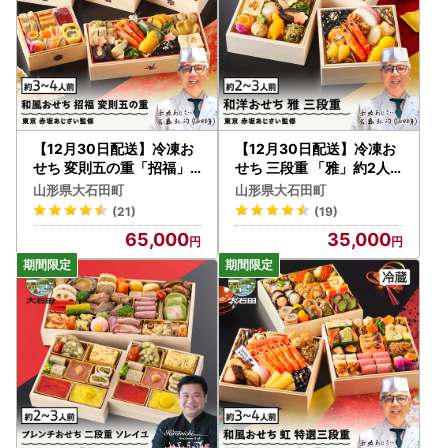
【12月30日配送】冷凍お
【12月30日配送】冷凍お
せち 変則五の重「招福」
せち 三段重 「雅」約2人
約3~4人前 48品 aa-ochs
前 36品目 東京 赤坂あじさ
山形県大石田町
山形県大石田町
x
い 監修 aa-ocwmx
(21)
(19)
65,000
35,000