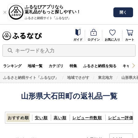
ふるなびアプリなら
返礼品がもっと探しやすい！
開く
ふるさと納税サイト「ふるなび」
ガイド
ログイン
お気に入り
カート
キーワードを入力
ランキング
地域一覧
カテゴリ
特集
ふるさと納税を知る
キャンペ
ふるさと納税サイト「ふるなび」
地域でさがす
東北地方
山形県大
山形県大石田町の返礼品一覧
おすすめ順
安い順
高い順
レビュー件数順
レビュー評価順