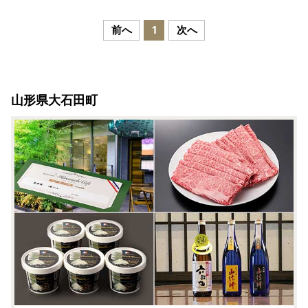
ジュ rh-ocfox
前へ
1
次へ
山形県大石田町