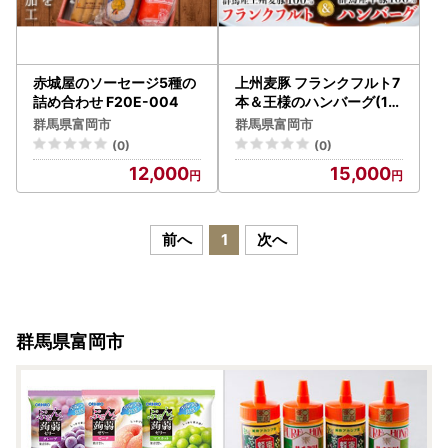
赤城屋のソーセージ5種の
上州麦豚 フランクフルト7
詰め合わせ F20E-004
本＆王様のハンバーグ(15
0g×2) 豚 ブランド豚 銘柄
群馬県富岡市
群馬県富岡市
豚 肉 F20E-957
(0)
(0)
12,000
15,000
前へ
1
次へ
群馬県富岡市