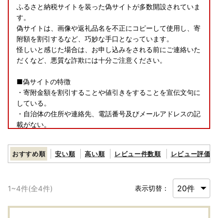
ふるさと納税サイトを装った偽サイトが多数開設されていま
す。
偽サイトは、画像や返礼品名を不正にコピーして使用し、寄
附額を割引するなど、巧妙な手口となっています。
怪しいと感じた場合は、お申し込みをされる前にご連絡いた
だくなど、悪質な詐欺には十分ご注意ください。
■偽サイトの特徴
・寄附金額を割引することや値引きをすることを宣伝文句に
している。
・自治体の住所や連絡先、電話番号及びメールアドレスの記
載がない。
・支払い方法が口座振込の場合、口座名義人と販売業者が異
なっている。
おすすめ順
安い順
高い順
レビュー件数順
レビュー評価順
・ふるさと納税ポータルサイトの画像を転載して本物のサイ
トを装っている。
1
~
4
件(全
4
件)
表示切替：
＜自治体マイページ＞