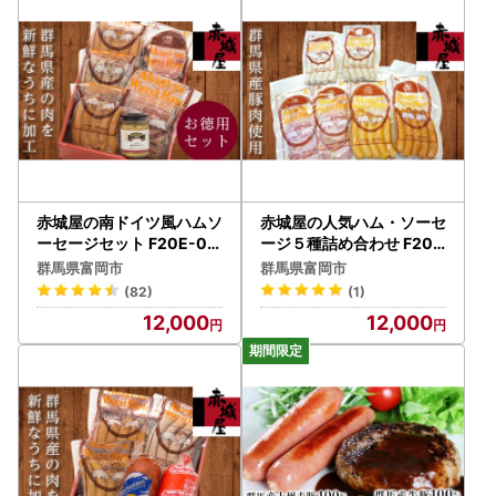
赤城屋の南ドイツ風ハムソ
赤城屋の人気ハム・ソーセ
ーセージセット F20E-00
ージ５種詰め合わせ F20E
1
-005
群馬県富岡市
群馬県富岡市
(82)
(1)
12,000
12,000