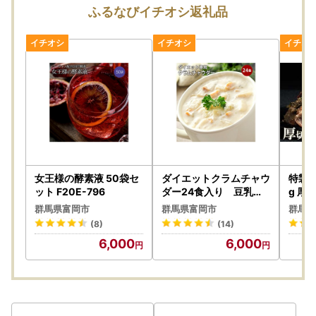
富岡市では便利なオンラインワンストップ申請「自治体マイ
ふるなびイチオシ返礼品
ページ」を対応しています。
マイナンバーカードをコピーして添付したり、郵送する手間
がなくなり、すべてオンラインで申請が完結します。
「自治体マイページ」では、オンラインワンストップ特例申
請のほか、あなたが寄附した情報の確認もできます。
ふるさと納税で寄附したあと、さまざまな便利な機能が無料
で利用できる”あなただけ”の専用ページです。
ぜひご利用ください。
詳細はこちら
女王様の酵素液 50袋セ
ダイエットクラムチャウ
特製塩
ット F20E-796
ダー24食入り 豆乳仕
g 厚
立て F20E-799
肉 B
群馬県富岡市
群馬県富岡市
群馬県
冷凍焼
(8)
(14)
ス 冷
6,000
6,000
市 職人
0