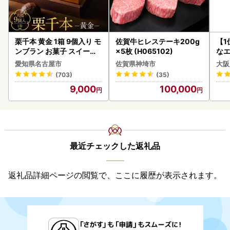
栗千本 黄金 1箱 9個入り モ
佐賀牛ヒレステーキ200g
【1
ンブラン お菓子 スイーツ
×5枚 (H065102)
なエ
デザート モンブラン 人気
愛知県名古屋市
佐賀県神埼市
大阪
(703)
(35)
9,000
100,000
最近チェックした返礼品
返礼品詳細ページの閲覧で、ここに履歴が表示されます。