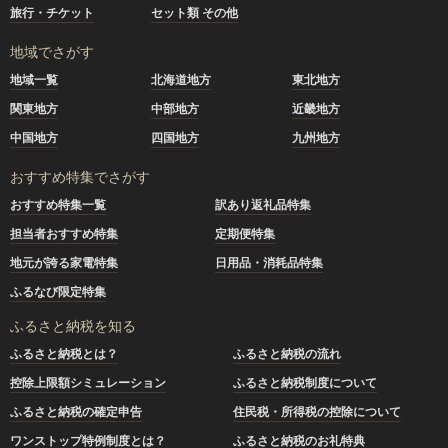
旅行・チケット
セット類 その他
地域でさがす
地域一覧
北海道地方
東北地方
関東地方
中部地方
近畿地方
中国地方
四国地方
九州地方
おすすめ特集でさがす
おすすめ特集一覧
訳あり返礼品特集
担当者おすすめ特集
定期便特集
地元が誇る家電特集
日用品・消耗品特集
ふるなび限定特集
ふるさと納税を知る
ふるさと納税とは？
ふるさと納税の流れ
控除上限額シミュレーション
ふるさと納税制度について
ふるさと納税の確定申告
住民税・所得税の控除について
ワンストップ特例制度とは？
ふるさと納税のお礼特典