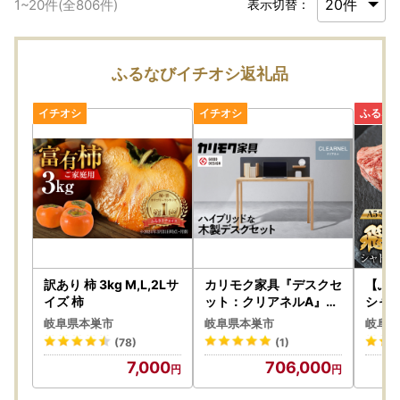
1
~
20
件(全
806
件)
表示切替：
ふるなびイチオシ返礼品
訳あり 柿 3kg M,L,2Lサ
カリモク家具『デスクセ
【ふ
イズ 柿
ット：クリアネルA』S
シャト
W8031 SW8080 SW8
50g
岐阜県本巣市
岐阜県本巣市
岐阜県
092 [1320]【 2023年
トキノ屋
(78)
(1)
グッドデザイン賞 】 シ
d-PR
7,000
706,000
ンプル ダイニング テー
ブル 学習 仕事 自由 組み