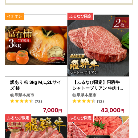
合わせ デスク 机 インテ
リア 引っ越し 新居 別荘
karimoku 家具 国産 木
製 [mt922]
訳あり 柿 3kg M,L,2Lサイ
【ふるなび限定】飛騨牛
ズ 柿
シャトーブリアン 牛肉 15
0g×2枚 牛肉 ステーキ ト
岐阜県本巣市
岐阜県本巣市
キノ屋食品 FN-Limited-P
(78)
(13)
R
7,000
43,000