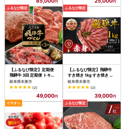
85,000
25,000
【ふるなび限定】定期便
【ふるなび限定】飛騨牛
飛騨牛 3回 定期便 トキノ
すき焼き 1kg すき焼き ト
屋食品 FN-Limited-PR
キノ屋食品 FN-Limited-P
岐阜県本巣市
岐阜県本巣市
R
(2)
(2)
49,000
39,000