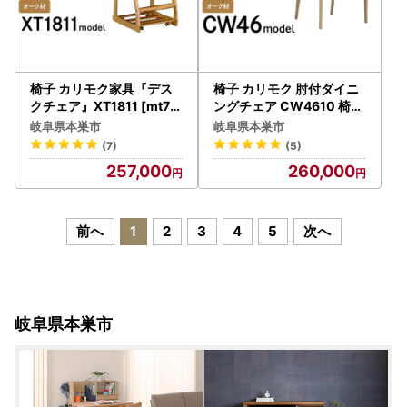
椅子 カリモク家具『デス
椅子 カリモク 肘付ダイニ
クチェア』XT1811 [mt73
ングチェア CW4610 椅子
7] 椅子
mt799
岐阜県本巣市
岐阜県本巣市
(7)
(5)
257,000
260,000
前へ
1
2
3
4
5
次へ
岐阜県本巣市