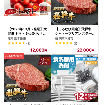
【2026年10月～発送】大
【ふるなび限定】飛騨牛
容量 トマト 6kg 訳あり ト
シャトーブリアン ステー
マト ポットファクトリー
キ150g×1枚 ステーキ ト
岐阜県本巣市
岐阜県本巣市
キノ屋食品 牛肉 FN-Limit
(8)
(1)
ed-PR
12,000
22,000