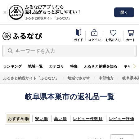
ふるなびアプリなら
返礼品がもっと探しやすい！
開く
ふるさと納税サイト「ふるなび」
ガイド
ログイン
お気に入り
カート
キーワードを入力
ランキング
地域一覧
カテゴリ
特集
ふるさと納税を知る
キャンペ
ふるさと納税サイト「ふるなび」
地域でさがす
中部地方
岐阜県本
岐阜県本巣市の返礼品一覧
おすすめ順
安い順
高い順
レビュー件数順
レビュー評価順