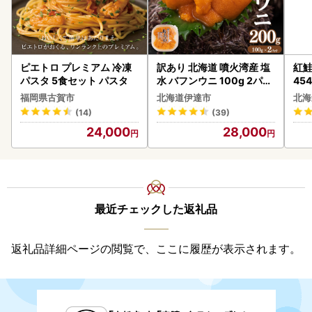
ピエトロ プレミアム 冷凍
訳あり 北海道 噴火湾産 塩
紅鮭 
パスタ 5食セット パスタ
水 バフンウニ 100g 2パッ
454
ク 計200g 《アフター保証
福岡県古賀市
北海道伊達市
北海
付き》うに ウニ 雲丹 海鮮
(14)
(39)
海の幸 魚介類 ウニ丼 お寿
24,000
28,000
司 濃厚 無添加 産地直送 お
取り寄せ 山村水産 送料無
料
最近チェックした返礼品
返礼品詳細ページの閲覧で、ここに履歴が表示されます。