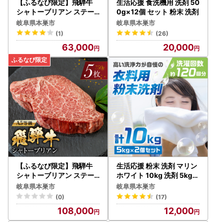
【ふるなび限定】飛騨牛
生活応援 食洗機用 洗剤 50
シャトーブリアン ステー
0g×12個 セット 粉末 洗剤
キ150g×3枚 シャトーブ
岐阜県本巣市
岐阜県本巣市
リアン トキノ屋食品 牛肉
(1)
(26)
FN-Limited-PR
63,000
20,000
【ふるなび限定】飛騨牛
生活応援 粉末 洗剤 マリン
シャトーブリアン ステー
ホワイト 10kg 洗剤 5kg×
キ 150g×5枚 ヒレ トキノ
2
岐阜県本巣市
岐阜県本巣市
屋食品 ヒレ 牛肉 FN-Limit
(0)
(17)
ed-PR
108,000
12,000