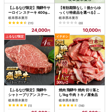
【ふるなび限定】飛騨牛サ
【有効期限なし！後からゆ
ーロイン ステーキ 400g (
っくり特産品を選べる】岐
200g×2枚) ステーキ FN-
阜県本巣市カタログポイン
岐阜県本巣市
岐阜県本巣市
Limited-PR
ト
(11)
(0)
24,000
10,000
【ふるなび限定】飛騨牛
焼肉 飛騨牛 焼肉 切り落と
シャトーブリアン ステー
し1kg 牛肉 トキノ屋食品
キ150g×4枚 シャトーブ
岐阜県本巣市
岐阜県本巣市
リアン トキノ屋食品 牛肉
(1)
(16)
FN-Limited-PR