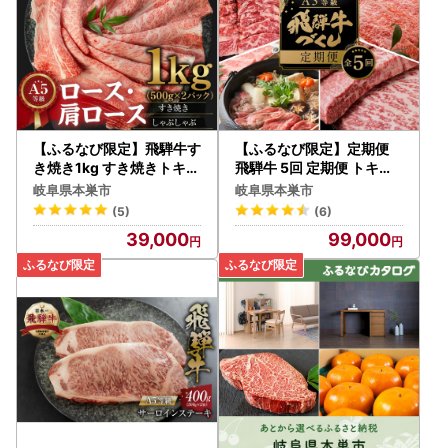
【ふるなび限定】飛騨牛す
【ふるなび限定】定期便
き焼き1kg すき焼きトキノ
飛騨牛 5回 定期便 トキノ
屋食品 FN-Limited-PR
屋食品 FN-Limited-PR
岐阜県本巣市
岐阜県本巣市
(5)
(6)
39,000
99,000