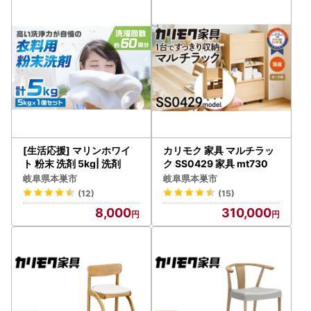
[生活応援] マリンホワイ
カリモク 家具 マルチラッ
ト 粉末 洗剤 5kg| 洗剤
ク SS0429 家具 mt730
岐阜県本巣市
岐阜県本巣市
(12)
(15)
8,000
310,000