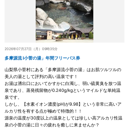
2026年07月27日（月）09時35分
多摩源流 l小菅の湯」年間フリーパス券
山梨県小菅村にある「多摩源流小菅の湯」はお肌ツルツルの
美人の湯として評判の高い温泉です！
お湯は湧出口においてかすかに白濁し、弱い硫黄臭を放つ温
泉であり、蒸発残留物が0.240g/kgというマイルドな単純温
泉です。
しかし、【水素イオン濃度(pH)が9.98】という非常に高いア
ルカリ性を有する点が極めて特徴的！！
源泉の温度が30度以上の温泉としては珍しい高アルカリ性温
泉の小菅の湯に日々の疲れを癒しに来ませんか？