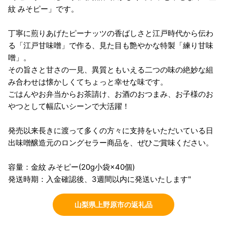
紋 みそピー」です。
丁寧に煎りあげたピーナッツの香ばしさと江戸時代から伝わ
る「江戸甘味噌」で作る、見た目も艶やかな特製「練り甘味
噌」。
その旨さと甘さの一見、異質ともいえる二つの味の絶妙な組
み合わせは懐かしくてちょっと幸せな味です。
ごはんやお弁当からお茶請け、お酒のおつまみ、お子様のお
やつとして幅広いシーンで大活躍！
発売以来長きに渡って多くの方々に支持をいただいている日
出味噌醸造元のロングセラー商品を、ぜひご賞味ください。
容量：金紋 みそピー(20g小袋×40個)
発送時期：入金確認後、3週間以内に発送いたします"
山梨県上野原市の返礼品