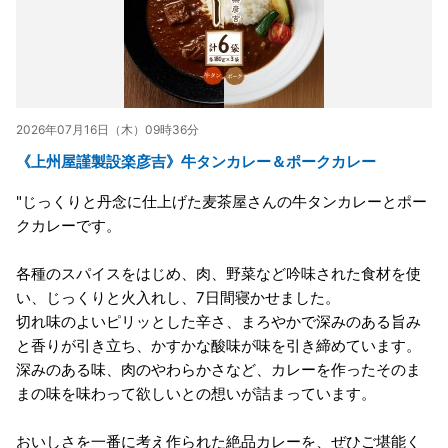
2026年07月16日（木）09時36分
《上州屋謹製設楽彦吉》牛タンカレー＆ポークカレー
"じっくりと丹念に仕上げた麦茶屋さんの牛タンカレーとポー
クカレーです。
各種のスパイスをはじめ、肉、野菜など吟味された食材を使
い、じっくりと火入れし、7日間寝かせました。
切れ味のよいピリッとした辛さ、まろやかで深みのある旨み
と香りが引き立ち、かすかな酸味が味を引き締めています。
深みのある味、肉のやわらかさなど、カレーを作ったそのま
まの味を味わって欲しいとの想いが詰まっています。
おいしさを一番に考え作られた絶品カレーを、ぜひご堪能く