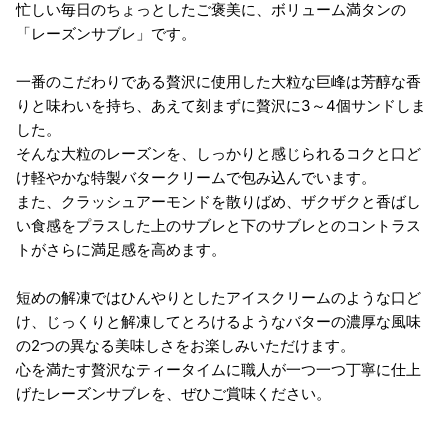
忙しい毎日のちょっとしたご褒美に、ボリューム満タンの
「レーズンサブレ」です。
一番のこだわりである贅沢に使用した大粒な巨峰は芳醇な香
りと味わいを持ち、あえて刻まずに贅沢に3～4個サンドしま
した。
そんな大粒のレーズンを、しっかりと感じられるコクと口ど
け軽やかな特製バタークリームで包み込んでいます。
また、クラッシュアーモンドを散りばめ、ザクザクと香ばし
い食感をプラスした上のサブレと下のサブレとのコントラス
トがさらに満足感を高めます。
短めの解凍ではひんやりとしたアイスクリームのような口ど
け、じっくりと解凍してとろけるようなバターの濃厚な風味
の2つの異なる美味しさをお楽しみいただけます。
心を満たす贅沢なティータイムに職人が一つ一つ丁寧に仕上
げたレーズンサブレを、ぜひご賞味ください。