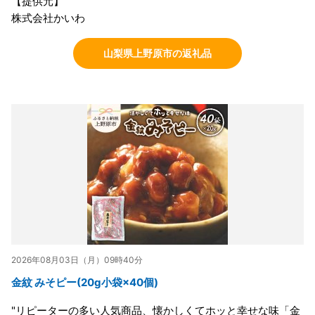
【提供元】
株式会社かいわ
山梨県上野原市の返礼品
2026年08月03日（月）09時40分
金紋 みそピー(20g小袋×40個)
"リピーターの多い人気商品、懐かしくてホッと幸せな味「金