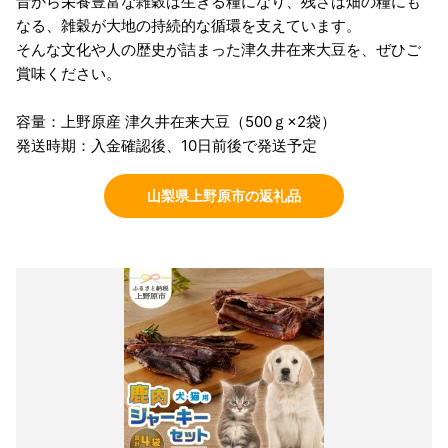
昔から栄養豊富な雑穀は生きる糧になり、残さは畑の糧にも
なる、雑穀が大地の持続的な循環を支えています。
そんな文化や人の歴史が詰まった津久井在来大豆を、ぜひご
賞味ください。
容量：上野原産 津久井在来大豆（500ｇ×2袋）
発送時期：入金確認後、10日前後で発送予定
山梨県上野原市の返礼品