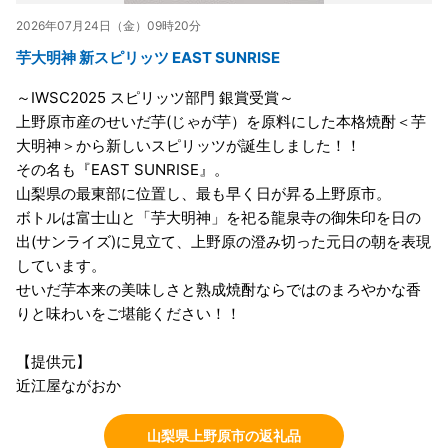
2026年07月24日（金）09時20分
芋大明神 新スピリッツ EAST SUNRISE
～IWSC2025 スピリッツ部門 銀賞受賞～
上野原市産のせいだ芋(じゃが芋）を原料にした本格焼酎＜芋
大明神＞から新しいスピリッツが誕生しました！！
その名も『EAST SUNRISE』。
山梨県の最東部に位置し、最も早く日が昇る上野原市。
ボトルは富士山と「芋大明神」を祀る龍泉寺の御朱印を日の
出(サンライズ)に見立て、上野原の澄み切った元日の朝を表現
しています。
せいだ芋本来の美味しさと熟成焼酎ならではのまろやかな香
りと味わいをご堪能ください！！
【提供元】
近江屋ながおか
山梨県上野原市の返礼品