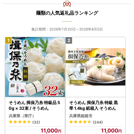
麺類の人気返礼品ランキング
集計期間：2026年7月30日～2026年8月5日
そうめん 揖保乃糸 特級品 5
そうめん 揖保乃糸 特級 黒
0g × 32束 / そうめん
帯 1.4kg 紙箱入 そうめん
兵庫県（県庁）
兵庫県姫路市
(32)
(244)
11,000
11,000