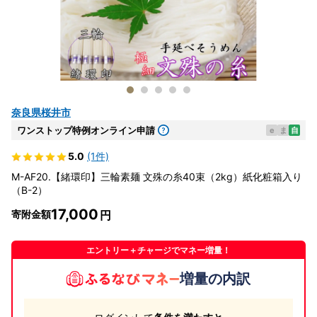
奈良県桜井市
ワンストップ特例オンライン申請
e
ま
自
5.0
(1件)
M-AF20.【緒環印】三輪素麺 文殊の糸40束（2kg）紙化粧箱入り
（B-2）
17,000
寄附金額
エントリー＋チャージでマネー増量！
増量の内訳