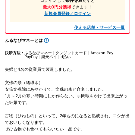
ログインして
条件を満たすと
最大0円分獲得
できます！
新規会員登録／ログイン
使える店舗・サービス一覧
ふるなびマネーとは
決済方法：
ふるなびマネー
クレジットカード
Amazon Pay
PayPay
楽天ペイ
d払い
夫婦と4名の従業員で製造しました。
文殊の糸（緒環印）
安倍文殊院にあやかりて、文殊の糸と命名しました。
1月～2月の寒い時期にしか作らない、手間暇をかけて出来上がっ
た細麺です。
古物（ひねもの）といって、2年ものになると熟成され、コシが出
ておいしくなります。
ぜひ古物でも食べてもらいたい一品です。