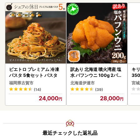
ピエトロ プレミアム 冷凍
訳あり 北海道 噴火湾産 塩
キリ
パスタ 5食セット パスタ
水 バフンウニ 100g 2パッ
35
ク 計200g 《アフター保証
ーハ
福岡県古賀市
北海道伊達市
宮城
付き》うに ウニ 雲丹 海鮮
(14)
(39)
海の幸 魚介類 ウニ丼 お寿
24,000
28,000
司 濃厚 無添加 産地直送 お
取り寄せ 山村水産 送料無
料
最近チェックした返礼品