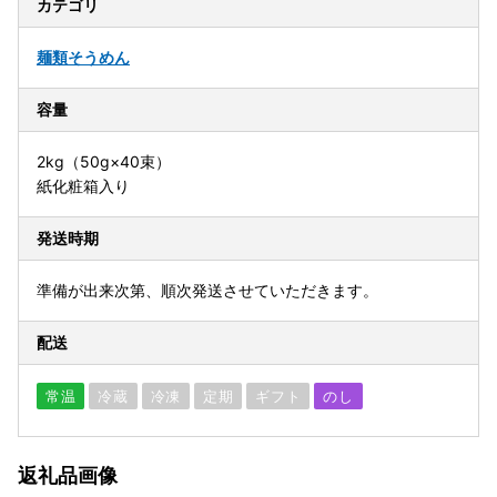
カテゴリ
麺類
そうめん
容量
2kg（50g×40束）
紙化粧箱入り
発送時期
準備が出来次第、順次発送させていただきます。
配送
常温
冷蔵
冷凍
定期
ギフト
のし
返礼品画像