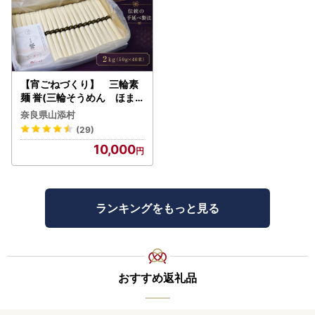
【宵ごねづくり】 三輪素
麺 誉(三輪そうめん ほま
れ) 2kg(50g×40束)
奈良県山添村
(29)
10,000
ランキングをもっと見る
おすすめ返礼品