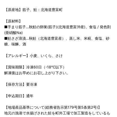
【原産地】筋子、鮭：北海道豊富町
【原材料】
■手まり筋子…秋鮭の卵巣(筋子)(北海道豊富沖産)、食塩 / 発色剤
(亜硝酸Na)
■鮭さざ浪漬…秋鮭（北海道豊富産）、蒸し米、米糀、食塩、砂
糖、味醂、酒
【アレルギー】小麦、いくら、さけ
【賞味期限】冷凍60日（-18℃以下）
解凍後はお早めにお召し上がり下さい。
【保存方法】要冷凍
【申込期日】通年
【地場産品基準について(総務省告示第179号第5条第2号)】
地元の漁港で水揚げされた鮭を町外工場で加工製造をしているも