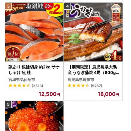
北海道豊富町ふるさと納税サポート室
TEL：050-5805-1740
FAX：050-3385-1792
E-Mail：support@toyotomi.furusato-lg.jp
営業日のご案内：平日9時～18時 ※土日祝日、年末年始は休
業となります
＝＝＝＝＝＝＝＝＝＝＝＝＝＝＝＝＝＝＝＝＝＝＝＝
訳あり 銀鮭切身 約2kg サケ
【期間限定】鹿児島県大隅
しゃけ 魚 鮭
産 うなぎ蒲焼 4尾（600g
） KN007-004-04-cp18
宮城県気仙沼市
鹿児島県鹿屋市
うなぎ 鰻 魚 惣菜 総菜
(2513)
(5767)
12,500
18,000