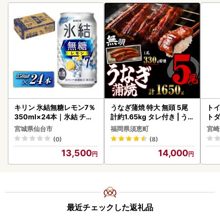
キリン 氷結無糖レモン7％
うなぎ蒲焼 特大 無頭 5尾
トイ
350ml×24本｜氷結 チュ
計約1.65kg タレ付き | う
トダ
ーハイ 仙台市
なぎ蒲焼
速〔
宮城県仙台市
福岡県須恵町
宮崎
(0)
(8)
13,500
14,000
最近チェックした返礼品