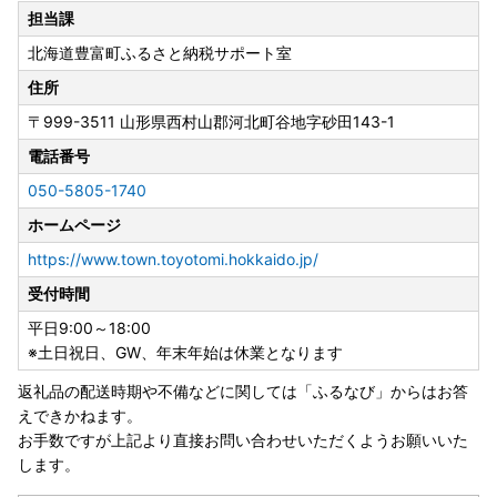
願いいたします。
担当課
※休業期間中にお問い合わせいただきましたメールの返信
北海道豊富町ふるさと納税サポート室
は、営業日に順次行いますので通常よりもお時間を頂戴する
場合がございます。あらかじめご了承ください。
住所
〒999-3511
山形県西村山郡河北町谷地字砂田143-1
◆寄附者の皆様へ◆
電話番号
050-5805-1740
●〇豊富町ふるさと納税のワンストップ申請は、申請アプリ
ホームページ
「IAM」で簡単便利にスマホで完結！〇●
＼マイナンバーカードをお持ちの方へ朗報／
https://www.town.toyotomi.hokkaido.jp/
受付時間
ご寄附をいただいた皆様のご負担を軽減するために、
スマホのみで申請を完結できるアプリ「IAM(アイアム)」が
平日9:00～18:00
登場しました！
※土日祝日、GW、年末年始は休業となります
返礼品の配送時期や不備などに関しては「ふるなび」からはお答
IAMを使用して申請すると、申請書の記入＆郵送が不要。
えできかねます。
署名や書類添付、ポスト投函など手間のかかる手続きを大幅
お手数ですが上記より直接お問い合わせいただくようお願いいた
にスキップできます♪
します。
※従来通りの「オンライン申請」「書類郵送による申請」も