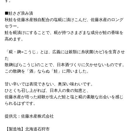
す。
■鮭さざ浪み漬
秋鮭を佐藤水産独自配合の塩糀に漬けこんだ、佐藤水産のロング
セラー。
鮭を糀漬けにすることで、糀が持つさまざまな成分が鮭の香味を
高めます。
「糀・麹=こうじ」とは、広義には穀類に糸状菌(カビ)を生育させ
た
散麹(ばらこうじ)のことで、日本酒づくりに欠かせないものです。
この散麹を「酒」ならぬ「鮭」に用いました。
甘い辛いでは表現できない、奥深い味わいです。
ひとくち召し上がれば、日本人の食の知恵と、
佐藤水産が培った経験が生んだ鮭と塩と糀の素敵な出会いを感じ
られるはずです。
提供元：佐藤水産株式会社
【製造地】北海道石狩市