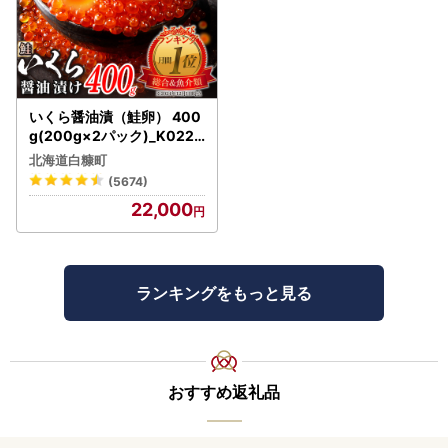
いくら醤油漬（鮭卵） 400
g(200g×2パック)_K022-
1676
北海道白糠町
(5674)
22,000
ランキングをもっと見る
おすすめ返礼品