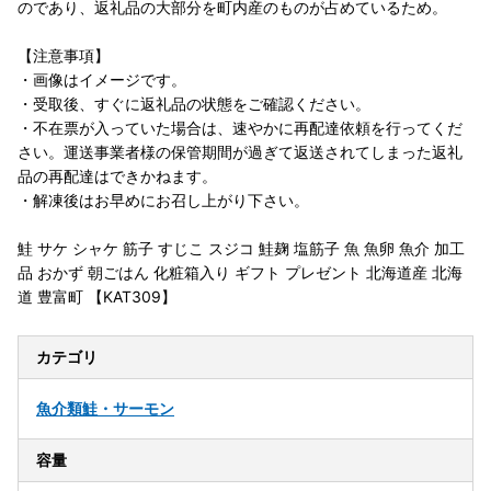
のであり、返礼品の大部分を町内産のものが占めているため。
【注意事項】
・画像はイメージです。
・受取後、すぐに返礼品の状態をご確認ください。
・不在票が入っていた場合は、速やかに再配達依頼を行ってくだ
さい。運送事業者様の保管期間が過ぎて返送されてしまった返礼
品の再配達はできかねます。
・解凍後はお早めにお召し上がり下さい。
鮭 サケ シャケ 筋子 すじこ スジコ 鮭麹 塩筋子 魚 魚卵 魚介 加工
品 おかず 朝ごはん 化粧箱入り ギフト プレゼント 北海道産 北海
道 豊富町 【KAT309】
カテゴリ
魚介類
鮭・サーモン
容量