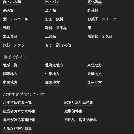
肉・ハム類
米・パン
電化製品
果実類
魚介類
野菜類
酒・アルコール
お茶・飲料
お菓子・スイーツ
麺類
雑貨・日用品
卵
加工食品
工芸品
感謝状・記念品
旅行・チケット
セット類 その他
地域でさがす
地域一覧
北海道地方
東北地方
関東地方
中部地方
近畿地方
中国地方
四国地方
九州地方
おすすめ特集でさがす
おすすめ特集一覧
訳あり返礼品特集
担当者おすすめ特集
定期便特集
地元が誇る家電特集
日用品・消耗品特集
ふるなび限定特集