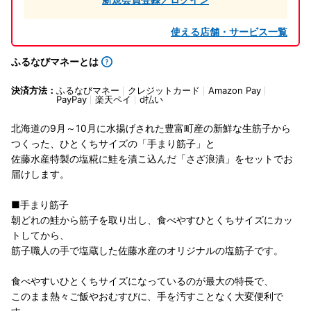
使える店舗・サービス一覧
ふるなびマネーとは
決済方法：
ふるなびマネー
クレジットカード
Amazon Pay
PayPay
楽天ペイ
d払い
北海道の9月～10月に水揚げされた豊富町産の新鮮な生筋子から
つくった、ひとくちサイズの「手まり筋子」と
佐藤水産特製の塩糀に鮭を漬こ込んだ「さざ浪漬」をセットでお
届けします。
■手まり筋子
朝どれの鮭から筋子を取り出し、食べやすひとくちサイズにカッ
トしてから、
筋子職人の手で塩蔵した佐藤水産のオリジナルの塩筋子です。
食べやすいひとくちサイズになっているのが最大の特長で、
このまま熱々ご飯やおむすびに、手を汚すことなく大変便利で