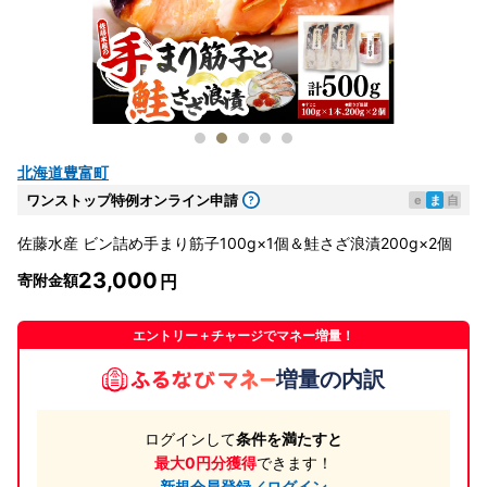
北海道豊富町
ワンストップ特例オンライン申請
e
ま
自
佐藤水産 ビン詰め手まり筋子100g×1個＆鮭さざ浪漬200g×2個
23,000
寄附金額
エントリー＋チャージでマネー増量！
増量の内訳
ログインして
条件を満たすと
最大0円分獲得
できます！
新規会員登録／ログイン