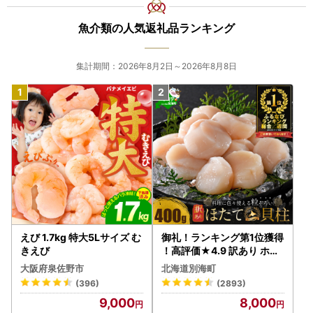
返礼品とは別に、入金確認後、お申込み時記載の寄附者様ご
住所に2週間程度で郵送いたします。
魚介類の人気返礼品ランキング
※12月または年末年始にご寄附いただいた場合、通常よりも
郵送にお時間をいただきます。予めご了承ください。
集計期間：2026年8月2日～2026年8月8日
【ワンストップ特例申請書】
「希望する」にチェックをいただいた方に、寄附金受領証明
書とともにお送りいたします。
※寄附申込みのキャンセル、返礼品の変更・返品はできませ
ん。あらかじめご了承ください。
※お礼の品は協力事業者から直接発送いたします。発送のた
めに、協力事業者にも氏名・住所・電話番号の情報を提供し
ておりますので、予めご了承ください。
※ふるさと納税をされた方が受け取られた返礼品について
えび 1.7kg 特大5Lサイズ む
御礼！ランキング第1位獲得
は、一時所得として課税対象となる場合がございます。
きえび
！高評価★4.9 訳あり ホタ
テ 400g（ほたて 帆立 貝柱
大阪府泉佐野市
北海道別海町
＝＝＝＝＝＝＝＝＝＝＝＝＝＝＝＝＝＝＝＝＝＝＝＝
冷凍 ）
(396)
(2893)
◇お問い合わせはこちら◇
9,000
8,000