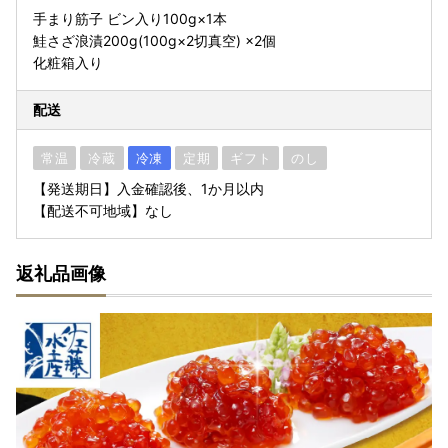
手まり筋子 ビン入り100g×1本
鮭さざ浪漬200g(100g×2切真空) ×2個
化粧箱入り
配送
常温
冷蔵
冷凍
定期
ギフト
のし
【発送期日】入金確認後、1か月以内
【配送不可地域】なし
返礼品画像