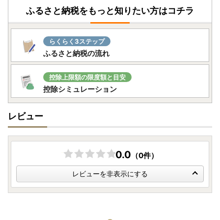
ふるさと納税をもっと知りたい方はコチラ
引き続きご利用可能です。
▼申請アプリ【IAM】のダウンロードについて▼
らくらく3ステップ
Android・iOSのアプリストアにて＜アイアム マイナンバ
ふるさと納税の流れ
ー＞で検索してみてください♪
＝＝＝＝＝＝＝＝＝＝＝＝＝＝＝＝＝＝＝＝＝＝＝＝
控除上限額の限度額と目安
【返礼品の配送について】
控除シミュレーション
・ご入金確認後、1か月程度でお届けいたします。
※一部返礼品を除きます。詳細は各返礼品の配送時期をご確
レビュー
認ください。
・返礼品は確実にお受け取りください。長期不在等の寄附者
様事由による返送、劣化については、再送を承ることができ
ませんのでご了承ください。
0.0
（0件）
・寄附者の都合（長期不在や転居先不明等）により返礼品が
お届けできず、配送業者の保管期限も切れてしまった場合
レビューを非表示にする
は、返礼品が破棄される場合がございますのでご注意くださ
い。
【寄附金受領証明書】