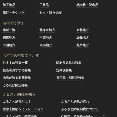
加工食品
工芸品
感謝状・記念品
旅行・チケット
セット類 その他
地域でさがす
地域一覧
北海道地方
東北地方
関東地方
中部地方
近畿地方
中国地方
四国地方
九州地方
おすすめ特集でさがす
おすすめ特集一覧
訳あり返礼品特集
担当者おすすめ特集
定期便特集
地元が誇る家電特集
日用品・消耗品特集
ふるなび限定特集
ふるさと納税を知る
ふるさと納税とは？
ふるさと納税の流れ
控除上限額シミュレーション
ふるさと納税制度について
ふるさと納税の確定申告
住民税・所得税の控除について