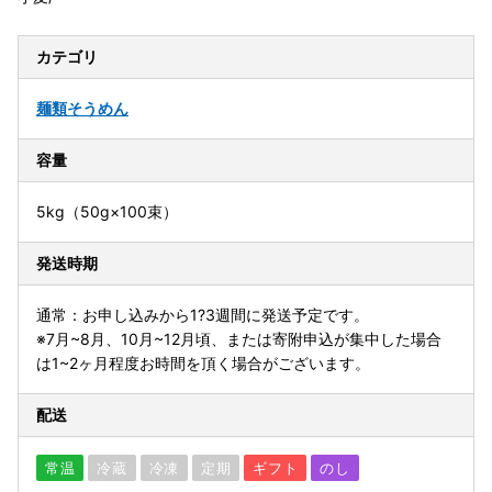
カテゴリ
麺類
そうめん
容量
5kg（50g×100束）
発送時期
通常：お申し込みから1?3週間に発送予定です。
※7月~8月、10月~12月頃、または寄附申込が集中した場合
は1~2ヶ月程度お時間を頂く場合がございます。
配送
常温
冷蔵
冷凍
定期
ギフト
のし