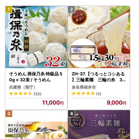
そうめん 揖保乃糸 特級品 5
ZH-37.【つるっとコシある
0g × 32束 / そうめん
】三輪素麺 三輪の糸 30
束 (C-1.5K)
兵庫県（県庁）
奈良県桜井市
(32)
(1)
11,000
9,000