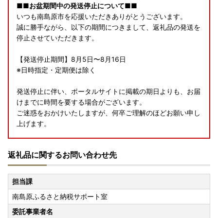
■■お盆期間中の発送停止について■■
いつも南島原市を応援いただきありがとうございます。
誠に勝手ながら、以下の期間につきまして、返礼品の発送を
停止させていただきます。
【発送停止期間】8月5日〜8月16日
※日時指定・定期便は除く
発送停止に伴い、ポータルサイトに掲載の期日よりも、お届
けまでに時間を要する場合がございます。
ご迷惑をおかけいたしますが、何卒ご理解のほどお願い申し
上げます。
【※重要 ヤマト運輸・転送サービスの有料化についてのお
返礼品に関するお問い合わせ先
しらせ】
2023年6月1日発送分より転送サービスが有料となります。
ーーーーーーーーーーーーーーーーーーーーーーーーーーー
担当課
ーーーーーーーーーーーーーー
南島原ふるさと納税サポート室
2023年6月1日（木）受付分より荷物の送り状に記載された
住所以外にお届け先を変更（転送）する場合
委託事業者名