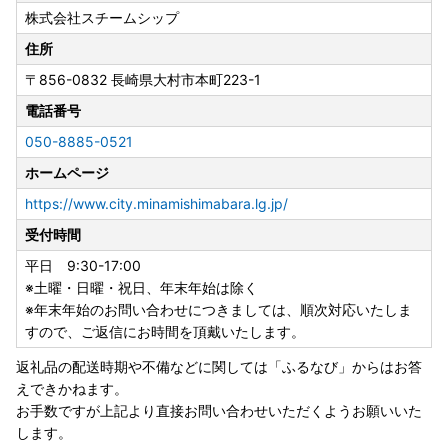
送り状記載のお届け先から変更後のお届け先までの運賃（定
株式会社スチームシップ
価・着払い）を収受いたします。※ヤマト運輸HPより抜粋
ーーーーーーーーーーーーーーーーーーーーーーーーーーー
住所
ーーーーーーーーーーーーーー
〒856-0832
長崎県大村市本町223-1
お届け先が変更となる場合は、事前に当市へご連絡をお願い
電話番号
いたします。
050-8885-0521
【書類の発送について（年末年始以外）】
ホームページ
※重要※返礼品とは別に、ご入金確認後2週間以内に発送いた
します。
https://www.city.minamishimabara.lg.jp/
なお、ワンストップ特例申請書は、ご要望の寄附者様のみ同
受付時間
封いたします。
平日 9:30-17:00
※土曜・日曜・祝日、年末年始は除く
【ワンストップ特例申請アプリ『IAM＜アイアム＞』のお知
※年末年始のお問い合わせにつきましては、順次対応いたしま
らせ】
すので、ご返信にお時間を頂戴いたします。
スマホのみでワンストップ特例申請を完結できるアプリ『IA
M＜アイアム＞』と『ふるまど』をご利用いただくことで、
返礼品の配送時期や不備などに関しては「ふるなび」からはお答
スマホやパソコンで複数自治体の管理やワンストップ特例申
えできかねます。
請ができるようになりました。
お手数ですが上記より直接お問い合わせいただくようお願いいた
詳細については
こちら
をご確認ください。
します。