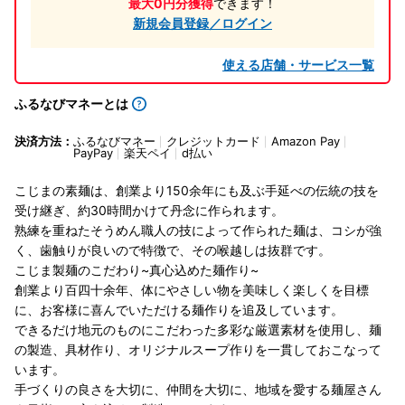
最大0円分獲得
できます！
新規会員登録／ログイン
使える店舗・サービス一覧
ふるなびマネーとは
決済方法：
ふるなびマネー
クレジットカード
Amazon Pay
PayPay
楽天ペイ
d払い
こじまの素麺は、創業より150余年にも及ぶ手延べの伝統の技を
受け継ぎ、約30時間かけて丹念に作られます。
熟練を重ねたそうめん職人の技によって作られた麺は、コシが強
く、歯触りが良いので特徴で、その喉越しは抜群です。
こじま製麺のこだわり~真心込めた麺作り~
創業より百四十余年、体にやさしい物を美味しく楽しくを目標
に、お客様に喜んでいただける麺作りを追及しています。
できるだけ地元のものにこだわった多彩な厳選素材を使用し、麺
の製造、具材作り、オリジナルスープ作りを一貫しておこなって
います。
手づくりの良さを大切に、仲間を大切に、地域を愛する麺屋さん