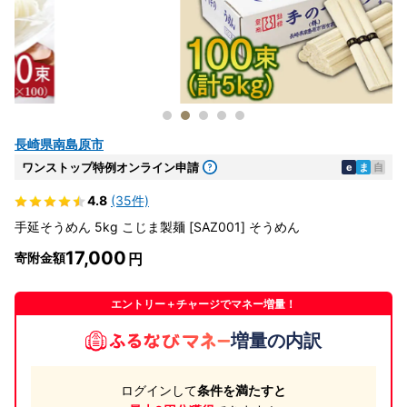
長崎県南島原市
ワンストップ特例オンライン申請
e
ま
自
4.8
(35件)
手延そうめん 5kg こじま製麺 [SAZ001] そうめん
17,000
寄附金額
エントリー＋チャージでマネー増量！
増量の内訳
ログインして
条件を満たすと