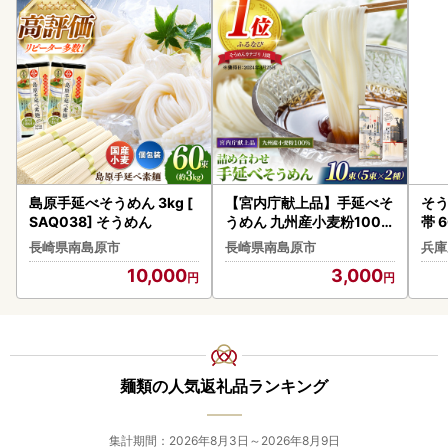
島原手延べそうめん 3kg [
【宮内庁献上品】手延べそ
そう
SAQ038] そうめん
うめん 九州産小麦粉100％
帯
2種 食べ比べ [SCM040]
長崎県南島原市
長崎県南島原市
兵庫
そうめん
10,000
3,000
麺類の人気返礼品ランキング
集計期間：2026年8月3日～2026年8月9日