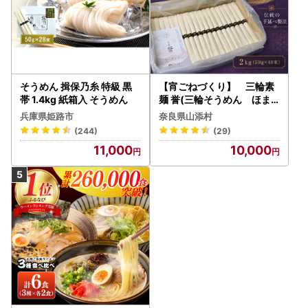
そうめん 揖保乃糸 特級 黒
【宵ごねづくり】 三輪素
帯 1.4kg 紙箱入 そうめん
麺 誉(三輪そうめん ほま
れ) 2kg(50g×40束)
兵庫県姫路市
奈良県山添村
(244)
(29)
11,000
10,000