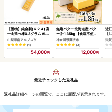
【置物】純金製(Ｋ２４) 富
無塩バター 北海道産 バタ
近
士山延べ棒0.3グラム ALP
ー 計1.35kg 【食塩不使用
【1
BK193
】
】【
山梨県南アルプス市
神奈川県藤沢市
滋賀
(1)
(4)
54,000
12,000
最近チェックした返礼品
返礼品詳細ページの閲覧で、ここに履歴が表示されます。