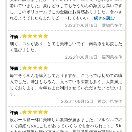
【個人情報の取り扱いについて】
驚いていました。夏はどうしてもそうめんの頻度も高いです
お寄せいただいた個人情報は、寄附金の受付、入金及び返礼
し、このボリュームでこの金額はお得感ありました。食べき
品発送に係る確認・連絡、各種お問い合わせ、寄附の使い道
れるようでしたらまたリピートしてもいい
...
続きを読む
のお知らせの広報等に利用するものであり、
2026年06月16日 愛知県在住
それ以外の目的で使用するものではありません。返礼品発送
に関して、必要最低限の範囲において返礼品取扱い事業者に
通知します。
細く、コシがあり、とても美味しいです！南島原を応援した
く選びました。
【南島原市で開催されるイベント情報】
2026年06月16日 福岡県在住
感謝塔・尊敬塔などが設置され、精霊流しやステージイベン
ト、花火大会が予定されております。
皆様お誘いあわせの上ご来場ください。
毎年そうめんを購入しておりますが、こちらでは初めての購
2026年8月22日（土）
入でした。味はもちろん、入っている束数も多く、大変満足
14:00～22:00
しております。今年もまた利用させていただきたいと思いま
マリンパークありえ
す。
2026年06月15日 神奈川県在住
【ふるさと納税の対象となる地方団体の指定について】
南島原市は令和7年9月26日付総務大臣通知「ふるさと納税
段ボール箱一杯に美味しい素麺が届きました。ツルツルで細
の対象となる地方団体の指定について（通知）」にて、地方
くて繊細なのにこしがあっていくらでも食べられます。5ｋ
税法（昭和25年法律第226号）第37条の2第2項及び第314条
ｇあれば贅沢に沢山頂けて幸せ。長期常温保存が可能なので