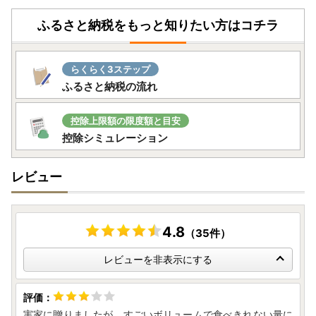
ふるさと納税をもっと知りたい方はコチラ
【返礼品のお届けについて】
・返礼品につきましては、提供事業者より直接お届け致しま
す。
らくらく3ステップ
なお、納期につきましては、返礼品によって異なりますの
ふるさと納税の流れ
で、商品ページをご確認ください。
（状況によっては、お申込み過多により掲載の配送期日より
お時間がかかる場合がございますので、予めご了承くださ
控除上限額の限度額と目安
い。）
控除シミュレーション
発送が完了いたしましたら、メールにてお荷物の問い合わせ
番号をお知らせいたします。
レビュー
出荷のタイミングによって、返礼品の到着とメールが前後す
る場合がございます、何卒ご了承ください。
4.8
（35件）
※お名前に旧字体または機種依存文字などが含まれている場
レビューを非表示にする
合、当市からお送りするメールにおいて、システム上一部の
メールソフトにて文字化けが発生する可能性がございます。
何卒ご了承ください。
実家に贈りましたが、すごいボリュームで食べきれない量に