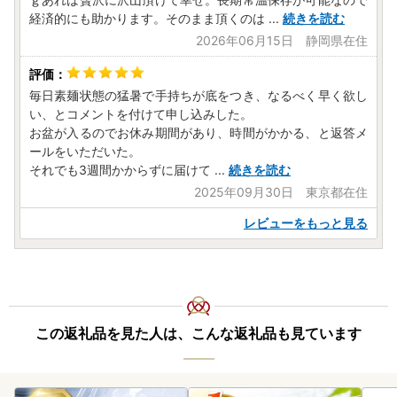
の7第2項の規定に基づき、ふるさと納税の対象となる地方団
経済的にも助かります。そのまま頂くのは
...
続きを読む
体として指定されました。
指定対象期間は、令和7年10月1日から令和8年9月30日まで
2026年06月15日 静岡県在住
です。
毎日素麺状態の猛暑で手持ちが底をつき、なるべく早く欲し
い、とコメントを付けて申し込みした。
＜ワンストップ特例申請書郵送先＞
お盆が入るのでお休み期間があり、時間がかかる、と返答メ
-------------------------------------------------------
ールをいただいた。
〒859-2211
それでも3週間かからずに届けて
...
続きを読む
長崎県南島原市西有家町里坊96番地2
2025年09月30日 東京都在住
南島原市役所 ふるさと応援寄附係 宛
-------------------------------------------------------
レビューをもっと見る
【南島原市ふるさと納税サポート室】
TEL：050-8885-0521
Mail：minamishimabara@steamship.co.jp
受付時間：9:30～17:00
この返礼品を見た人は、こんな返礼品も見ています
※土日祝日及び年末年始を除く
※年末年始のお問い合わせにつきましては、
年明けより順次対応いたしますので、ご返信にお時間を頂戴
いたします。