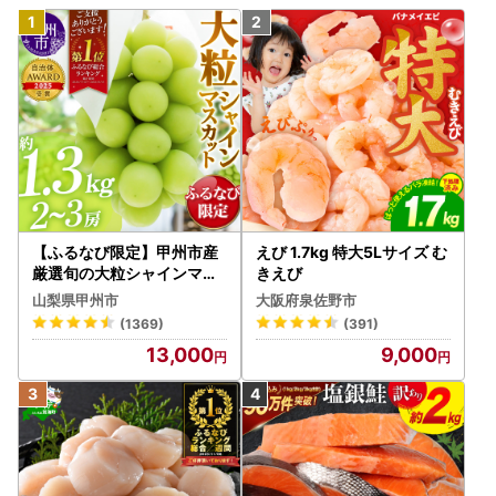
【ふるなび限定】甲州市産
えび 1.7kg 特大5Lサイズ む
厳選旬の大粒シャインマス
きえび
カット 約1.3kg 2～3房【2
山梨県甲州市
大阪府泉佐野市
026年発送】（MG）B12-
(1369)
(391)
472 FN-Limited-VO シャ
13,000
9,000
インマスカット フルーツ