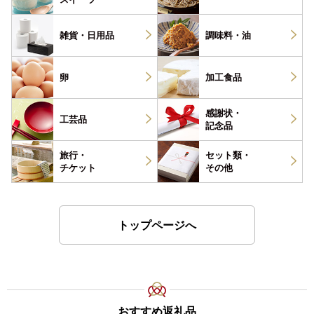
雑貨・
日用品
調味料・
油
卵
加工食品
感謝状・
工芸品
記念品
旅行・
セット類・
チケット
その他
トップページへ
おすすめ返礼品