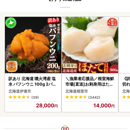
訳あり 北海道 噴火湾産 塩
＼漁業者応援品／根室海鮮
《
水 バフンウニ 100g 2パッ
市場[直送]お刺身用ほたて
切れ
ク 計200g 《アフター保証
貝柱500g A-28002
0g 
北海道伊達市
北海道根室市
北海
付き》うに ウニ 雲丹 海鮮
(39)
(3442)
海の幸 魚介類 ウニ丼 お寿
28,000
14,000
司 濃厚 無添加 産地直送 お
取り寄せ 山村水産 送料無
料