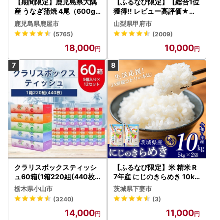
【期間限定】鹿児島県大隅
【ふるなび限定】【総合1位
産 うなぎ蒲焼 4尾（600g
獲得!! レビュー高評価★】
） KN007-004-04-cp18
〈2026年度配送分〉山梨
鹿児島県鹿屋市
山梨県甲府市
うなぎ 鰻 魚 惣菜 総菜
県産 シャインマスカット 2
(5765)
(2009)
～3房（1.0kg以上）シャイ
18,000
10,000
ン フルーツ FN-Limited-S
P
クラリスボックスティッシ
【ふるなび限定】米 精米 R
ュ60箱(1箱220組(440枚))
7年産 にじのきらめき 10kg
(5個入り×12セット)【配送
10月 FN-Limited-PR
栃木県小山市
茨城県下妻市
不可地域：離島・沖縄県】
(3240)
(3)
【1256759】
14,000
11,000