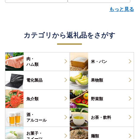
もっと見る
カテゴリから返礼品をさがす
肉・
米・パン
ハム類
電化製品
果物類
魚介類
野菜類
酒・
お茶・
飲料
アルコール
お菓子・
麺類
スイーツ