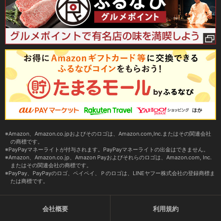
Amazon、Amazon.co.jpおよびそのロゴは、Amazon.com,Inc.またはその関連会社
の商標です。
PayPayマネーライトが付与されます。PayPayマネーライトの出金はできません。
Amazon、Amazon.co.jp、Amazon Payおよびそれらのロゴは、Amazon.com, Inc.
またはその関連会社の商標です。
PayPay、PayPayのロゴ、ペイペイ、Ｐのロゴは、LINEヤフー株式会社の登録商標ま
たは商標です。
会社概要
利用規約