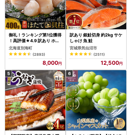
御礼！ランキング第1位獲得
訳あり 銀鮭切身 約2kg サケ
！高評価★4.9 訳あり ホタ
しゃけ 魚 鮭
テ 400g（ほたて 帆立 貝柱
北海道別海町
宮城県気仙沼市
冷凍 ）
(2893)
(2511)
8,000
12,500