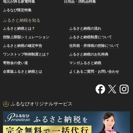
地元が誇る家電特集
日用品・消耗品特集
ふるなび限定特集
ふるさと納税を知る
ふるさと納税とは？
ふるさと納税の流れ
控除上限額シミュレーション
ふるさと納税制度について
ふるさと納税の確定申告
住民税・所得税の控除について
ワンストップ特例制度とは？
ふるさと納税のお礼特典
寄附金の使い道
マンガふるさと納税
企業版ふるさと納税とは
よくあるご質問・お問い合わせ
ふるなびオリジナルサービス