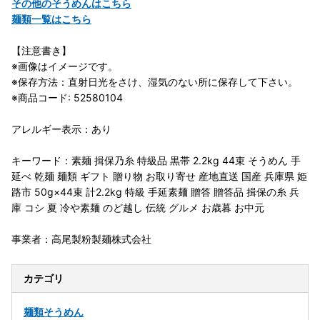
その他のそうめんはこちら
麺類一覧はこちら
【注意書き】
※画像はイメージです。
※保存方法：直射日光をさけ、湿気のない所に保存して下さい。
※商品コード: 52580104
アレルギー表示：あり
キーワード：素麺 揖保乃糸 特級品 黒帯 2.2kg 44束 そうめん 手
延べ 乾麺 麺類 ギフト 贈り物 お取り寄せ 産地直送 国産 兵庫県 姫
路市 50g×44束 計2.2kg 特級 手延素麺 贈答 贈答品 揖保の糸 兵
庫 コシ 夏 冷や素麺 のど越し 伝統 グルメ お歳暮 お中元
事業者：高尾製粉製麺株式会社
カテゴリ
麺類
そうめん