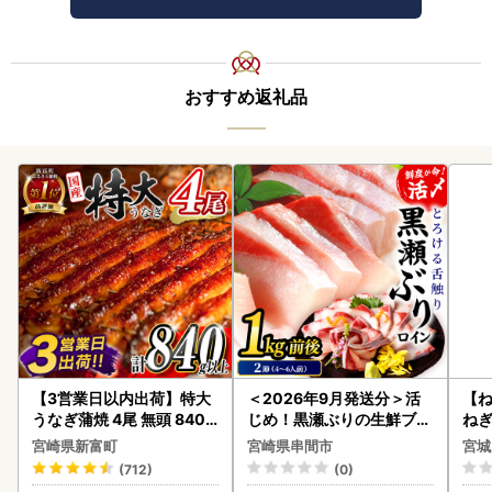
おすすめ返礼品
【3営業日以内出荷】特大
＜2026年9月発送分＞活
【
うなぎ蒲焼 4尾 無頭 840g
じめ！黒瀬ぶりの生鮮ブリ
ねぎ
以上 C388-840-3D
ロイン2節（1.0kg前後）_
宮崎県新富町
宮崎県串間市
宮城
K001-012-2609
(712)
(0)