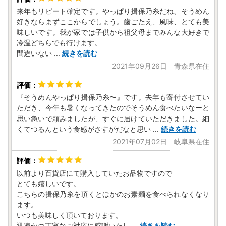
来年もリピート確定です。やっぱり揖保乃糸だね、そうめん
好きならまずここからでしょう。歯ごたえ、風味、とても美
味しいです。我が家では子供から祖父母までみんな大好きで
冷温どちらでも行けます。
間違いない
...
続きを読む
2021年09月26日 青森県在住
『そうめんやっぱり揖保乃糸〜』です。去年も寄付させてい
ただき、今年も暑くなってきたのでそうめん食べたいなーと
思い急いで頼みましたが、すぐに届けていただきました。細
くてつるんという食感がさすがだなと思い
...
続きを読む
2021年07月02日 岐阜県在住
以前より百貨店にて購入していたお品物ですので
とても嬉しいです。
こちらの揖保乃糸を頂くとほかのお素麺を食べられなくなり
ます。
いつも美味しく頂いております。
迅速かつ丁寧なご対応に感謝いたし
...
続きを読む