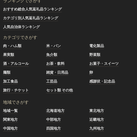
ランキングでさがす
おすすめ総合人気返礼品ランキング
カテゴリ別人気返礼品ランキング
人気自治体ランキング
カテゴリでさがす
肉・ハム類
米・パン
電化製品
果実類
魚介類
野菜類
酒・アルコール
お茶・飲料
お菓子・スイーツ
麺類
雑貨・日用品
卵
加工食品
工芸品
感謝状・記念品
旅行・チケット
セット類 その他
地域でさがす
地域一覧
北海道地方
東北地方
関東地方
中部地方
近畿地方
中国地方
四国地方
九州地方