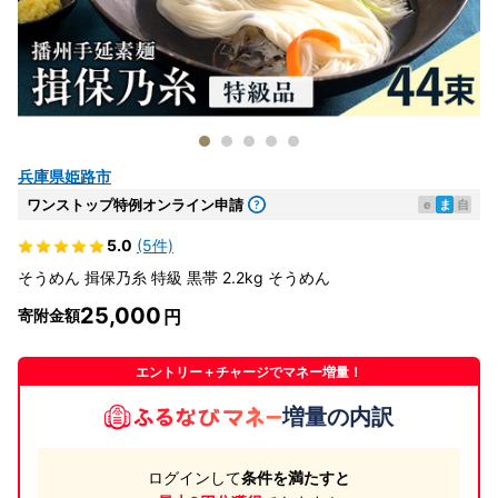
兵庫県姫路市
ワンストップ特例オンライン申請
e
ま
自
5.0
(5件)
そうめん 揖保乃糸 特級 黒帯 2.2kg そうめん
25,000
寄附金額
エントリー＋チャージでマネー増量！
増量の内訳
ログインして
条件を満たすと