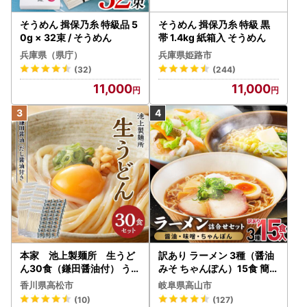
そうめん 揖保乃糸 特級品 5
そうめん 揖保乃糸 特級 黒
0g × 32束 / そうめん
帯 1.4kg 紙箱入 そうめん
兵庫県（県庁）
兵庫県姫路市
(32)
(244)
11,000
11,000
本家 池上製麺所 生うど
訳あり ラーメン 3種（醤油
ん30食（鎌田醤油付） うど
みそ ちゃんぽん）15食 簡易
ん
包装 訳あり ラーメン JM00
香川県高松市
岐阜県高山市
2
(10)
(127)