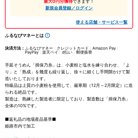
最大0円分獲得
できます！
新規会員登録／ログイン
使える店舗・サービス一覧
ふるなびマネーとは
決済方法：
ふるなびマネー
クレジットカード
Amazon Pay
PayPay
楽天ペイ
d払い
郵便振替
手延そうめん「揖保乃糸」は、小麦粉と塩水を練り合わせ、「よ
り」と「熟成」を幾度も繰り返し、徐々に細くし手間隙かけて製
造いたしております。
特級品は上質の小麦粉を使用して、厳寒期（12月～2月限定）に造
られる絶品です。
製造は、熟練した製造者に限定しており、製造数は「揖保乃糸」
全体の10%です。
■返礼品の地場産品基準■
姫路市内で加工