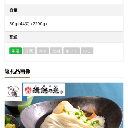
容量
50g×44束（2200g）
配送
常温
冷蔵
冷凍
定期
ギフト
のし
返礼品画像