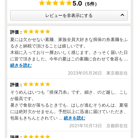
5.0
（5件）
レビューを非表示にする
夏には欠かせない素麺、家族全員大好きな揖保の糸素麺をふ
るさと納税で頂けることは嬉しいです。
木箱に入っており一層おいしく感じます。さっそく届いた日
に皆で頂きました。今年の夏はこの素麺に合わせて食器も
...
続きを読む
2023年05月26日 東京都在住
そうめんはいつも『揖保乃糸』です。細さ、のど越し、こし
が最高です。
暑さで食欲が落ちるときでも、はしが進むそうめんは、夏場
には絶対欠かせません。予想以上に迅速に届けていただき、
包装もきちんとされてい
...
続きを読む
2021年10月13日 京都府在住