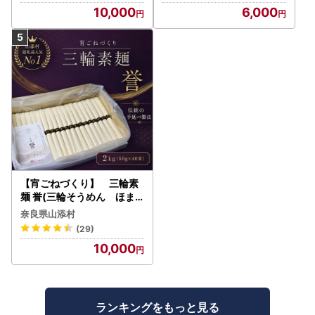
10,000
6,000
【宵ごねづくり】 三輪素
麺 誉(三輪そうめん ほま
れ) 2kg(50g×40束)
奈良県山添村
(29)
10,000
ランキングをもっと見る