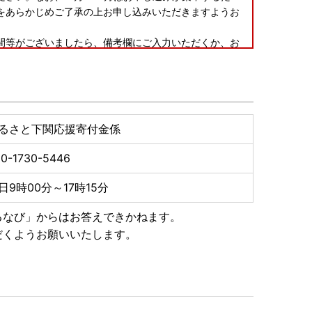
をあらかじめご了承の上お申し込みいただきますようお
間等がございましたら、備考欄にご入力いただくか、お
場合、再送はいたしかねますのであらかじめご了承くだ
供元事業者によっては対応いたしかねる可能性がござい
るさと下関応援寄付金係
0-1730-5446
認いただき、万が一不具合等がございましたら、大変お
いただきますようお願い申し上げます。なお、お受け取
日9時00分～17時15分
ては対応いたしかねる場合がございますのであらかじめ
るなび」からはお答えできかねます。
だくようお願いいたします。
トップ特例申請書などの関係書類は、別に発送しており