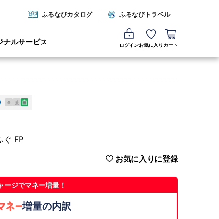
ふるなびカタログ
ふるなびトラベル
ジナルサービス
ログイン
お気に入り
カート
e
ま
自
ぐ FP
お気に入りに登録
ャージでマネー増量！
増量の内訳