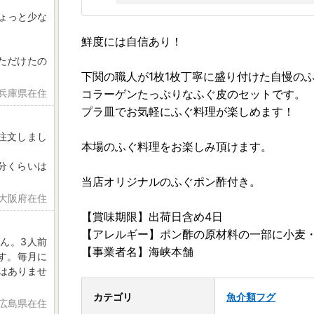
ょっと少な
鮮度には自信あり！
ただけたの
下関の職人が1枚1枚丁寧に盛り付けた自慢の
 兵庫県在住
コラーゲンたっぷりなふぐ皮のセットです。
プラ皿でお気軽にふぐ料理が楽しめます！
注文しまし
本場のふぐ料理をお楽しみ頂けます。
分くらいは
当店オリジナルのふぐポン酢付き。
 大阪府在住
【賞味期限】出荷日含め4日
【アレルギー】ポン酢の原材料の一部に小麦
ん。3人前
【事業者名】海峡本舗
ます。毎月に
はありませ
カテゴリ
魚介類
フグ
日 広島県在住