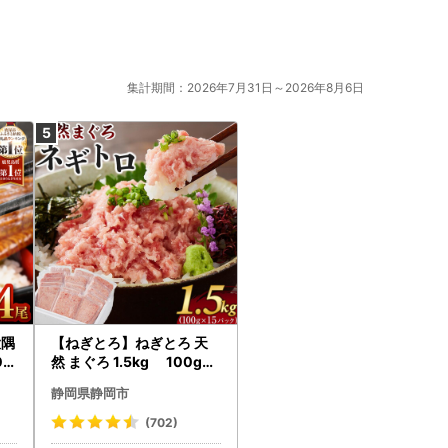
注文者情報】に記載の住所に発送いたします。
。
集計期間：2026年7月31日～2026年8月6日
日以降順次発送いたします。
送りいたします。
ず備考欄に住民票住所をご記入ください。
ます。
送いたします。1月10日のワンストップ特例制度の申請期限
体マイページ』よりオンラインワンストップ申請をお勧
大隅
【ねぎとろ】ねぎとろ 天
0g
然 まぐろ 1.5kg 100g×1
18
5パック
静岡県静岡市
(702)