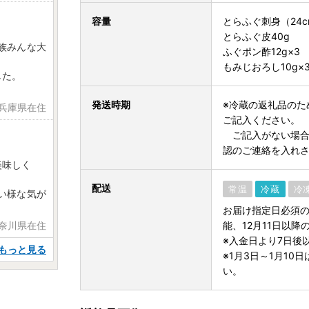
容量
とらふぐ刺身（24c
とらふぐ皮40g
族みんな大
ふぐポン酢12g×3
もみじおろし10g×
した。
発送時期
※冷蔵の返礼品のた
 兵庫県在住
ご記入ください。
ご記入がない場合
認のご連絡を入れ
美味しく
配送
常温
冷蔵
冷
い様な気が
お届け指定日必須の
神奈川県在住
能、12月11日以降
※入金日より7日後
もっと見る
※1月3日～1月1
い。