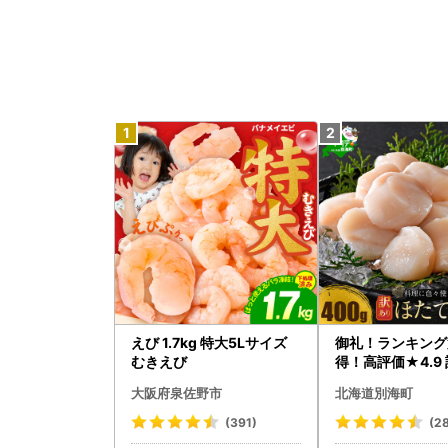
えび 1.7kg 特大5Lサイズ
御礼！ランキング
むきえび
得！高評価★4.9 
タテ 400g（ほ
大阪府泉佐野市
北海道別海町
貝柱 冷凍 ）
(391)
(2