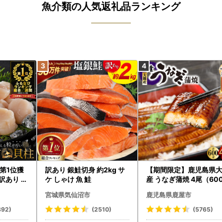
▼寄附金受領証明書
魚介類の人気返礼品ランキング
入金確認後、1ヶ月程度で注文内容確認画面の【
お礼の特産品とは別にお送りいたします。
※12月15日ご入金分までは年内に発送いたします
※12月16日以降のお申込みに関しては、1月10
▼ワンストップ特例申請書
ワンストップ特例申請書は、受領証明書と共にお
※住民票住所が返礼品の送付先と異なる場合は必
※12月27日までご入金分までは年内に発送いたし
※12月28日～12月31日ご入金分は年明けに発
に間に合わない可能性がございますので、『自治
めいたします。
【ワンストップ特例申請書提出先】
〒750-8521
第1位獲
訳あり 銀鮭切身 約2kg サ
【期間限定】鹿児島県
山口県下関市南部町1番1号
訳あり ホ
ケ しゃけ 魚 鮭
産 うなぎ蒲焼 4尾（60
たて 帆立
） KN007-004-04-cp
下関市役所企画政策部企画課 ふるさと納税担当
宮城県気仙沼市
鹿児島県鹿屋市
うなぎ 鰻 魚 惣菜 総菜
892)
(2510)
(5765)