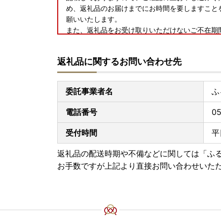
め、返礼品のお届けまでにお時間を要しますこと
願いいたします。
また、返礼品をお受け取りいただけないご不在期
問い合わせ先までご連絡ください。
事前にご不在期間等のご連絡がなく返送となった
返礼品に関するお問い合わせ先
さい。
お届け時期の指定等のご要望につきましては、提
ますのであらかじめご了承ください。
委託事業者名
ふ
▼お届け後
電話番号
05
返礼品のお受け取り後はすぐに中身や状態をご確
手数ではございますがお問い合わせ先までご連絡
受付時間
平
りからお日にちが経過した後のご連絡につきまし
ご了承ください。
返礼品の配送時期や不備などに関しては「ふ
お手数ですが上記より直接お問い合わせいた
■返礼品と関係書類の発送について■
下関市では、返礼品と寄附金受領証明書やワンス
ます。
発送スケジュールは以下になります。