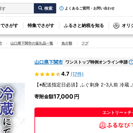
よくあるご質問・お問い合わせ
リでさがす
特集でさがす
ふるさと納税を知る
オリ
方
山口県下関市の返礼品一覧
魚介類
フグ
山口県下関市
ワンストップ特例オンライン申請
4.7
(17件)
【※配送指定日必須】ふぐ刺身 2-3人前 冷蔵 ふ
17,000
寄附金額
エントリー＋チ