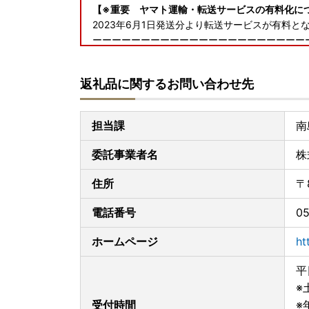
【※重要 ヤマト運輸・転送サービスの有料化に
2023年6月1日発送分より転送サービスが有料と
ーーーーーーーーーーーーーーーーーーーーーー
2023年6月1日（木）受付分より荷物の送り状
送り状記載のお届け先から変更後のお届け先まで
返礼品に関するお問い合わせ先
輸HPより抜粋
ーーーーーーーーーーーーーーーーーーーーーー
お届け先が変更となる場合は、事前に当市へご連
担当課
南
【書類の発送について（年末年始以外）】
委託事業者名
株
※重要※返礼品とは別に、ご入金確認後2週間以内
なお、ワンストップ特例申請書は、ご要望の寄附
住所
〒
【ワンストップ特例申請アプリ『IAM＜アイアム
電話番号
05
スマホのみでワンストップ特例申請を完結できるア
ただくことで、スマホやパソコンで複数自治体の
ホームページ
ht
た。
詳細については
こちら
をご確認ください。
平
※
受付時間
※