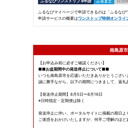
ふるなびワンストップ e申請
ふるまど
自治
ふるなびマイページで申請できるのは「ふるなびワ
申請サービスの概要は
ワンストップ特例オンライ
南島原市
【お申込み前に必ずご確認ください】
■■お盆期間中の発送停止について■■
いつも南島原市を応援いただきありがとうござい
誠に勝手ながら、以下の期間につきまして、返礼
【発送停止期間】8月5日〜8月16日
※日時指定・定期便は除く
発送停止に伴い、ポータルサイトに掲載の期日よ
ご迷惑をおかけいたしますが、何卒ご理解のほど