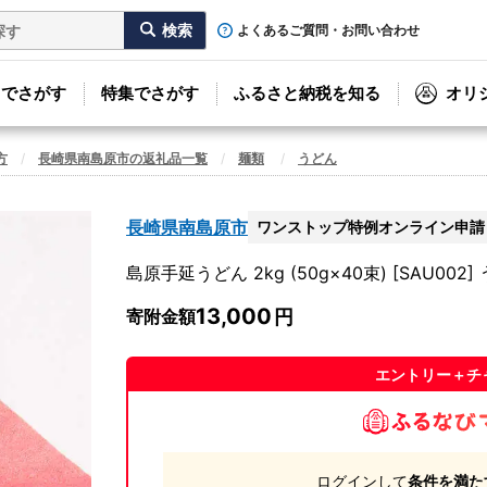
よくあるご質問・お問い合わせ
リでさがす
特集でさがす
ふるさと納税を知る
オリ
方
長崎県南島原市の返礼品一覧
麺類
うどん
長崎県南島原市
ワンストップ特例オンライン申請
島原手延うどん 2kg (50g×40束) [SAU002]
13,000
寄附金額
エントリー＋チ
ログインして
条件を満た