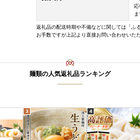
【返礼品のお届けについて】
応
・返礼品につきましては、提供事業者より直接お
ま
なお、納期につきましては、返礼品によって異な
（状況によっては、お申込み過多により掲載の配
返礼品の配送時期や不備などに関しては「ふ
ご了承ください。）
お手数ですが上記より直接お問い合わせいた
発送が完了いたしましたら、メールにてお荷物の
出荷のタイミングによって、返礼品の到着とメー
※お名前に旧字体または機種依存文字などが含ま
ステム上一部のメールソフトにて文字化けが発生
麺類の人気返礼品ランキング
何卒ご了承ください。
【個人情報の取り扱いについて】
お寄せいただいた個人情報は、寄附金の受付、入
せ、寄附の使い道のお知らせの広報等に利用する
それ以外の目的で使用するものではありません。
取扱い事業者に通知します。
【南島原市で開催されるイベント情報】
感謝塔・尊敬塔などが設置され、精霊流しやステ