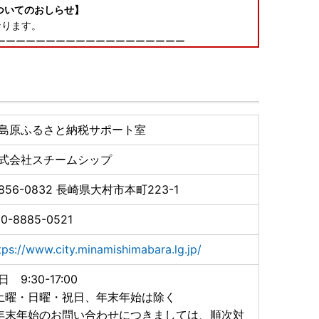
ついてのおしらせ】
なります。
ーーーーーーーーーーーーーーーーーーー
に記載された住所以外にお届け先を変更（転送）する場合
の運賃（定価・着払い）を収受いたします。※ヤマト運
ーーーーーーーーーーーーーーーーーーー
絡をお願いいたします。
島原ふるさと納税サポート室
式会社スチームシップ
に発送いたします。
者様のみ同封いたします。
856-0832
長崎県大村市本町223-1
＞』のお知らせ】
0-8885-0521
プリ『IAM＜アイアム＞』と『ふるまど』をご利用い
管理やワンストップ特例申請ができるようになりまし
tps://www.city.minamishimabara.lg.jp/
日 9:30-17:00
土曜・日曜・祝日、年末年始は除く
年末年始のお問い合わせにつきましては、順次対