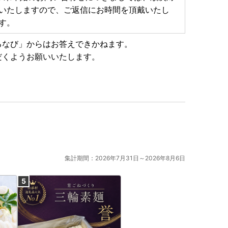
いたしますので、ご返信にお時間を頂戴いたし
届け致します。
す。
りますので、商品ページをご確認ください。
送期日よりお時間がかかる場合がございますので、予め
るなび」からはお答えできかねます。
だくようお願いいたします。
問い合わせ番号をお知らせいたします。
ルが前後する場合がございます、何卒ご了承ください。
れている場合、当市からお送りするメールにおいて、シ
する可能性がございます。
集計期間：2026年7月31日～2026年8月6日
金及び返礼品発送に係る確認・連絡、各種お問い合わ
ものであり、
返礼品発送に関して、必要最低限の範囲において返礼品
ージイベント、花火大会が予定されております。