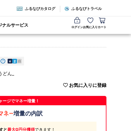
ふるなびカタログ
ふるなびトラベル
ジナルサービス
ログイン
お気に入り
カート
e
ま
自
 うどん_
お気に入りに登録
ャージでマネー増量！
増量の内訳
すと
最大0円分獲得
できます！