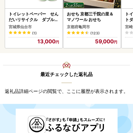
トイレットペーパー せん
おせち 京都三千院の里＆
トイ
だいリサイクル ダブル9
マノワール おせち
トダ
6ロール｜トイレット
速〔
宮城県仙台市
京都府亀岡市
宮崎
(1)
(123)
13,000
59,000
最近チェックした返礼品
返礼品詳細ページの閲覧で、ここに履歴が表示されます。