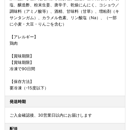
塩、醸造酢、粉末生姜、唐辛子、乾燥にんにく、コショウ／
調味料（アミノ酸等）、酒精、甘味料（甘草）、増粘剤（キ
サンタンガム）、カラメル色素、リン酸塩（Na）、（一部
に小麦・大豆・りんごを含む）
【アレルギー】
鶏肉
【賞味期限】
【賞味期限】
冷凍で90日間
【保存方法】
要冷凍（-15度以下）
発送時期
ご入金確認後、30営業日以内にお届けします
配送