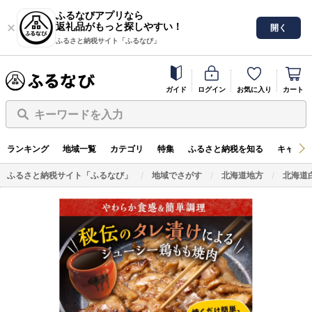
ふるなびアプリなら
返礼品がもっと探しやすい！
開く
ふるさと納税サイト「ふるなび」
ガイド
ログイン
お気に入り
カート
キーワードを入力
ランキング
地域一覧
カテゴリ
特集
ふるさと納税を知る
キャンペ
ふるさと納税サイト「ふるなび」
地域でさがす
北海道地方
北海道