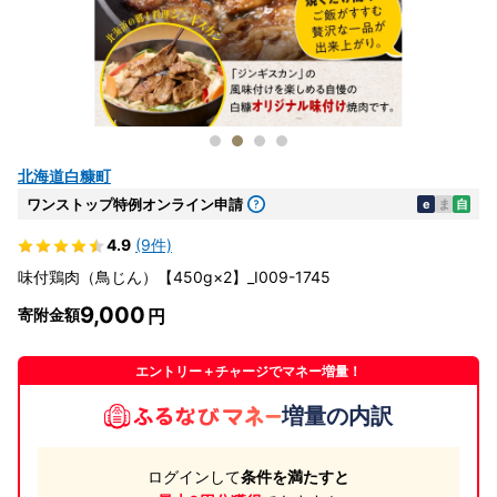
北海道白糠町
ワンストップ特例オンライン申請
e
ま
自
4.9
(9件)
味付鶏肉（鳥じん）【450g×2】_I009-1745
9,000
寄附金額
エントリー＋チャージでマネー増量！
増量の内訳
ログインして
条件を満たすと