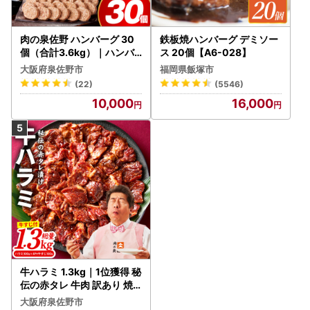
肉の泉佐野 ハンバーグ 30
鉄板焼ハンバーグ デミソー
個（合計3.6kg）｜ハンバ
ス 20個【A6-028】
ーグ 訳あり 黒毛和牛×なに
大阪府泉佐野市
福岡県飯塚市
わポーク
(22)
(5546)
10,000
16,000
牛ハラミ 1.3kg｜1位獲得 秘
伝の赤タレ 牛肉 訳あり 焼
肉 BBQ
大阪府泉佐野市