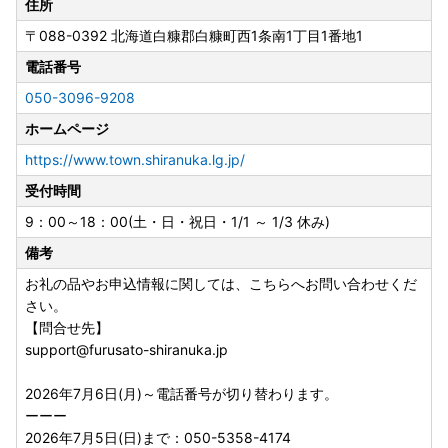
り、別々に配送される場合がございます。
住所
梱包破損の状態で届いた場合は、配送業者までご連絡くださ
〒088-0392
北海道白糠郡白糠町西1条南1丁目1番地1
い。
電話番号
【寄附金受領証明書発行について】
050-3096-9208
寄附金受領証明書は、お申込後（ご入金確認後）3週間程度
ホームページ
で到着するようにお送りしています。
※1月のご寄附分につきましては、2月に発送いたします。
https://www.town.shiranuka.lg.jp/
また、「寄附金受領証明書が届いていない」とのご連絡を多
受付時間
く受けますが、ワンストップ特例申請書の送付をご希望され
9：00～18：00(土・日・祝日・1/1 ～ 1/3 休み)
ない方への本町からの寄附金受領証明書は、「圧着ハガキ」
でお送りしております。
備考
今一度ご確認のほどよろしくお願いいたします。
お礼の品やお申込情報に関しては、こちらへお問い合わせくだ
さい。
なお、ワンストップ特例申請書の送付をご希望の方には、A
【問合せ先】
4版の寄附金受領証明書を申請書とともに「封書」でお送り
support@furusato-shiranuka.jp
しております。
2026年7月6日(月)～電話番号が切り替わります。
【ワンストップ特例申請書について】
ーーー
ワンストップ特例申請書は、ご希望された方のみに寄附金受
2026年7月5日(日)まで：050-5358-4174
領証明書とともに、お申込後（ご入金確認後）3週間程度で