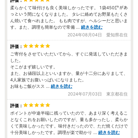
輸送によるお礼の品の破損および発送ミスがありました場合
のみ。
柔らかくて味付けも良く美味しかったです。 1袋450㌘があ
っという間になくなりました。 タレに絡めてお野菜もたくさ
梱包破損の状態で届いた場合は、配送業者までご連絡くださ
ん焼いて食べれました。 もも肉ですが、ヘルシーだと思いま
い。
す。また、調理も簡単なので常備
...
続きを読む
【不良品の取扱条件】
2024年08月04日 愛知県在住
お礼の品の受け取り時に必ず確認をお願いいたします。
万が一、次のような場合には、画像をご用意の上、お電話も
ご寄付をさせていただいてから、すぐに発送していただきま
しくはメールにてお問い合わせください。
した。
・申し込まれたお礼の品と届いたお礼の品が異なっていた場
そこがまず嬉しいです。
合
また、お値段以上といいますか、量が十二分にありまして、
・お礼の品が破損している場合
4人家族でお腹いっぱいになりました。
返品方法等については個別にご相談させていただきます。
お味もご飯がスス
...
続きを読む
2024年07月03日 東京都在住
ポイントが中途半端に残っていたので、あまり深く考えるこ
となくこれをお願いしたのですが、量も多かったし、柔らか
くて美味しかったです。味付きだったので、ただ焼くだけで
十分美味しかったです。調理が楽で助かり
...
続きを読む