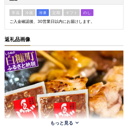
常温
冷蔵
冷凍
定期
ギフト
のし
ご入金確認後、30営業日以内にお届けします。
返礼品画像
もっと見る