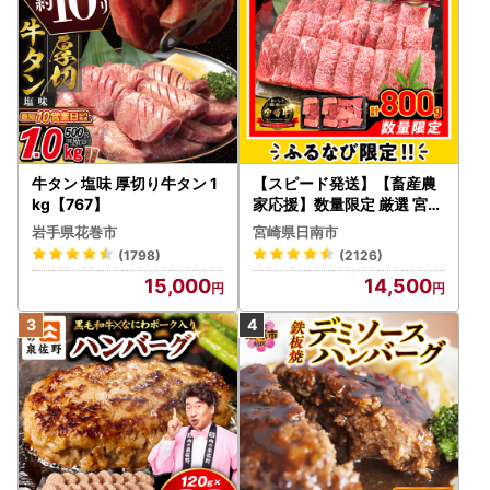
牛タン 塩味 厚切り牛タン 1
【スピード発送】【畜産農
kg【767】
家応援】数量限定 厳選 宮崎
牛 赤身 焼肉 計800g FN-Li
岩手県花巻市
宮崎県日南市
mited-PR_BDV5-26-2W
(1798)
(2126)
15,000
14,500