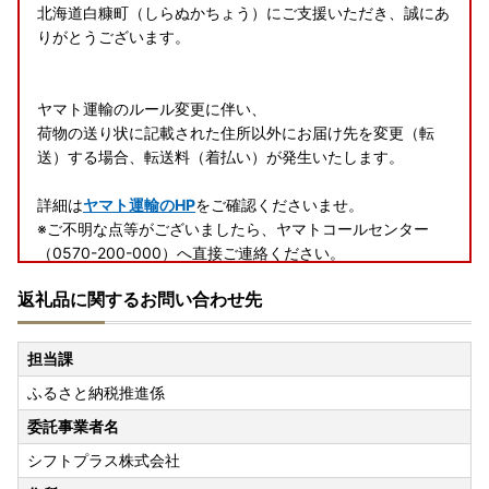
北海道白糠町（しらぬかちょう）にご支援いただき、誠にあ
りがとうございます。
ヤマト運輸のルール変更に伴い、
荷物の送り状に記載された住所以外にお届け先を変更（転
送）する場合、転送料（着払い）が発生いたします。
詳細は
ヤマト運輸のHP
をご確認くださいませ。
※ご不明な点等がございましたら、ヤマトコールセンター
（0570-200-000）へ直接ご連絡ください。
返礼品に関するお問い合わせ先
また、返礼品の発送前でも、ご連絡いただいたタイミングに
よりましては住所変更ができない可能性がございます。
白糠町では返礼品発送後の代理転送は行っておりませんの
担当課
で、予めご了承ください。
ふるさと納税推進係
【お礼の品のお届けについて】
委託事業者名
配送期日は、あくまで目安です。
シフトプラス株式会社
同日にお申込いただいた場合でも、発送の準備の状況によ