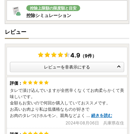
そこから同受付書をダウンロードすることができます。
控除上限額の限度額と目安
メールアドレスのないかたは、郵送しますのでご連絡くださ
控除シミュレーション
い。
【ワンストップ特例申請書の送付先】
レビュー
〒088-0396
白糠郵便局
私書箱第7号
4.9
白糠町ワンストップ特例申請専用窓口宛
（9件）
※書類は注文者情報の住所にお送りします。
レビューを非表示にする
（書類のお届け先に別途指定があります場合は、お早めにご
連絡をお願いいたします。）
※控除の証明内容は注文者情報を記載いたします。
※お礼の品とは別に発送いたします。
タレで漬け込んでいますが全然辛くなくてお肉柔らかくて美
※オンラインワンストップ申請履歴のある方には、ご希望を
味しいです。
されていても申請書はお送りしておりません。寄附金受領証
金額もお安いので何回か購入していておススメです。
明書のみを圧着はがきでお送りしております。
お高いお肉より私は低価格なものが好きで
※申請情報の変更をご希望の方は、ご連絡ください。
お肉のタレつけホルモン、親鳥などよく
...
続きを読む
2024年08月06日 兵庫県在住
【返品の取扱条件／返品期限、返品時の送料負担】