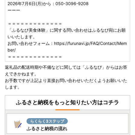
2026年7月6日(月)から：050-3096-9208
到着するようにお送りしています。
ーーー
※オンラインワンストップ申請履歴のある方には、ご希望を
されていても申請書はお送りしておりません。寄附金受領証
＝＝＝＝＝＝＝＝＝＝＝＝＝
明書のみを圧着はがきでお送りしております。
「ふるなび美食体験」に関する問い合わせはふるなび宛にお願
※1月のご寄附分につきましては、2月に発送いたします。
いいたします。
お問い合わせフォーム：https://furunavi.jp/FAQ/Contact/Mem
ご自身でワンストップ特例申請書をお送りされた方へも、本
ber/
町からは一律にワンストップ特例申請書をお送りしています
＝＝＝＝＝＝＝＝＝＝＝＝＝
ので、その場合は本町からお送りしたものは破棄してくださ
い。
返礼品の配送時期や不備などに関しては「ふるなび」からはお答
えできかねます。
ワンストップ特例申請書は、予めご寄附者様の情報を印字し
お手数ですが上記より直接お問い合わせいただくようお願いいた
てお送りしています。
します。
申請される際は、内容のご確認（誤りがあればそこに訂正を
してください）と、チェック箇所へのチェックの記入と、マ
ふるさと納税をもっと知りたい方はコチラ
イナンバー関係の書類を添えて、同封の返信用封筒でお送り
ください。
らくらく3ステップ
ワンストップ特例申請書受付書は郵送での返送はおこなって
ふるさと納税の流れ
いなく、申請時のメールアドレス宛にご連絡しています。