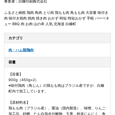
事業者：白糠印刷株式会社
ふるさと納税 鶏肉 鳥肉 とり肉 鶏もも肉 鳥もも肉 大容量 味付き
肉 味付き焼肉 焼肉 焼き肉 おかず 時短 時短おかず 手軽 バーベキ
ュー BBQ 肉 お肉 山の幸 人気 北海道 白糠町
カテゴリ
肉・ハム類
鶏肉
容量
【容量】
900g（450g×2）
※味付鶏肉（鳥じん）の鶏もも肉はブラジル産ですが、白糠
町内で加工しています。
【原材料名】
鶏もも肉（ブラジル産）、醤油（国内製造）、味噌、りんご
加工品、砂糖、たん白加水分解物、玉葱、粉末にんにく、食