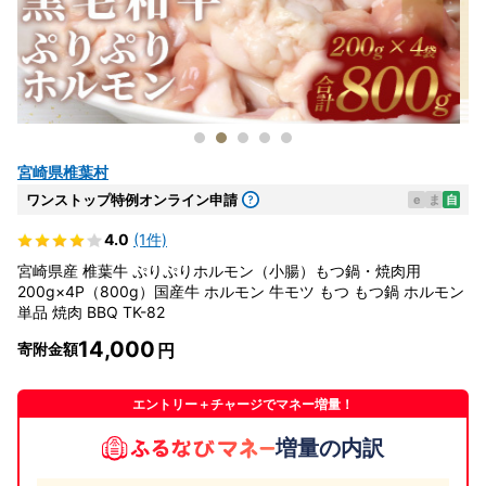
宮崎県椎葉村
ワンストップ特例オンライン申請
e
ま
自
4.0
(1件)
宮崎県産 椎葉牛 ぷりぷりホルモン（小腸）もつ鍋・焼肉用
200g×4P（800g）国産牛 ホルモン 牛モツ もつ もつ鍋 ホルモン
単品 焼肉 BBQ TK-82
14,000
寄附金額
エントリー＋チャージでマネー増量！
増量の内訳