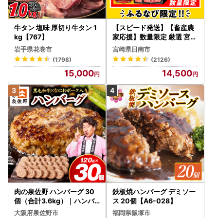
牛タン 塩味 厚切り牛タン 1
【スピード発送】【畜産農
kg【767】
家応援】数量限定 厳選 宮崎
牛 赤身 焼肉 計800g FN-Li
岩手県花巻市
宮崎県日南市
mited-PR_BDV5-26-2W
(1798)
(2126)
15,000
14,500
肉の泉佐野 ハンバーグ 30
鉄板焼ハンバーグ デミソー
個（合計3.6kg）｜ハンバ
ス 20個【A6-028】
ーグ 訳あり 黒毛和牛×なに
大阪府泉佐野市
福岡県飯塚市