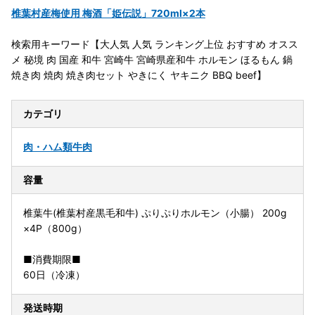
椎葉村産梅使用 梅酒「姫伝説」720ml×2本
検索用キーワード【大人気 人気 ランキング上位 おすすめ オスス
メ 秘境 肉 国産 和牛 宮崎牛 宮崎県産和牛 ホルモン ほるもん 鍋
焼き肉 焼肉 焼き肉セット やきにく ヤキニク BBQ beef】
カテゴリ
肉・ハム類
牛肉
容量
椎葉牛(椎葉村産黒毛和牛) ぷりぷりホルモン（小腸） 200g
×4P（800g）
■消費期限■
60日（冷凍）
発送時期