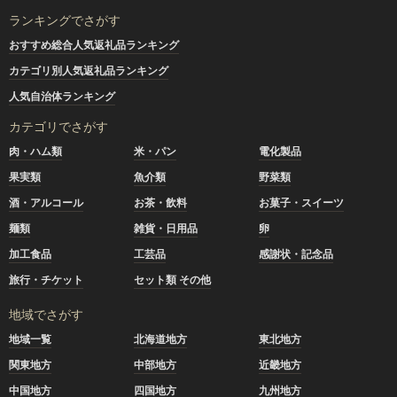
ランキングでさがす
おすすめ総合人気返礼品ランキング
カテゴリ別人気返礼品ランキング
人気自治体ランキング
カテゴリでさがす
肉・ハム類
米・パン
電化製品
果実類
魚介類
野菜類
酒・アルコール
お茶・飲料
お菓子・スイーツ
麺類
雑貨・日用品
卵
加工食品
工芸品
感謝状・記念品
旅行・チケット
セット類 その他
地域でさがす
地域一覧
北海道地方
東北地方
関東地方
中部地方
近畿地方
中国地方
四国地方
九州地方