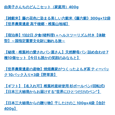
由美子さんちのどんこセット（家庭用）400g
【雑穀米】藤の花色に染まる美しい六穀米《藤六穀》300g×12袋
【世界農業遺産 高千穂郷・椎葉山地域】
【宿泊券】1泊2日 夕食(猪料理)＋ヘルスツーリズム付き【体験
型】～国指定重要文化財に触れる旅～
【秘境・椎葉村の愛されパン屋さん】天然酵母パン 詰め合わせ 7
種10個セット【今日も誰かの笑顔のみなもと】
【世界農業遺産の産物】焼畑農家がつくったよもぎ茶 ティーバッ
ク 10パック入り×3袋【野草茶】
【ギフト】【名入れ可】椎葉村産材使用 杉ボールペン(回転式)
【日本三大秘境からお届けする″世界にひとつだけのペン″】
【日本三大秘境からの贈り物】干したけのこ 100g×4袋【合計
400g】