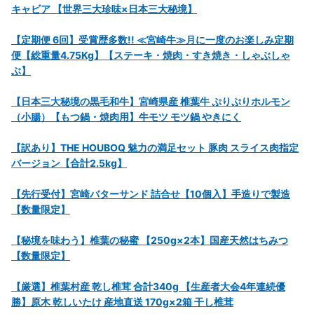
キャビア 【世界三大珍味×日本三大秘境】
【定期便 6回】受賞歴多数!! ≪宮崎牛≫月に一度のお楽しみ定期
便【総重量4.75Kg】【ステーキ・焼肉・すき焼き・しゃぶしゃ
ぶ】
【日本三大秘境の黒毛和牛】宮崎県産 椎葉牛 ぷりぷりホルモン
（小腸）【もつ鍋・焼肉用】牛モツ モツ鍋 やきにく
【訳あり】THE HOUBOQ 魅力の満足セット 豚肉 スライス肉指定
バージョン【合計2.5kg】
【先行受付】宮崎バターサンド 詰合せ【10個入】手造りで製造
【数量限定】
【秘境を味わう】椎葉の秘蜜 【250g×2本】国産天然はちみつ
【数量限定】
【厳選】椎葉村産 乾し椎茸 合計340g 【生産者大会4年連続優
勝】原木 乾しいたけ 産地直送 170g×2箱 干し椎茸