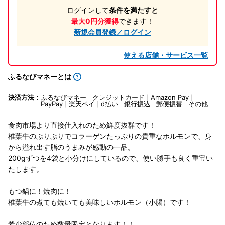
ログインして
条件を満たすと
最大0円分獲得
できます！
新規会員登録／ログイン
使える店舗・サービス一覧
ふるなびマネーとは
決済方法：
ふるなびマネー
クレジットカード
Amazon Pay
PayPay
楽天ペイ
d払い
銀行振込
郵便振替
その他
食肉市場より直接仕入れのため鮮度抜群です！
椎葉牛のぷりぷりでコラーゲンたっぷりの貴重なホルモンで、身
から溢れ出す脂のうまみが感動の一品。
200gずつを4袋と小分けにしているので、使い勝手も良く重宝い
たします。
もつ鍋に！焼肉に！
椎葉牛の煮ても焼いても美味しいホルモン（小腸）です！
希少部位のため数量限定となります！！