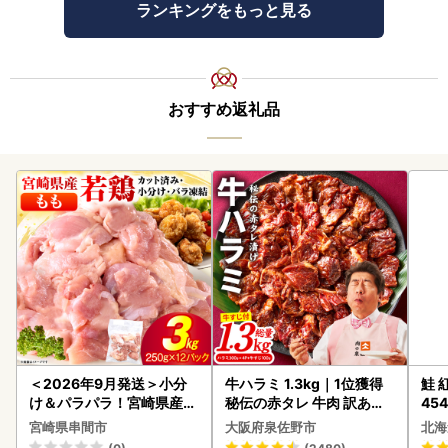
ランキングをもっと見る
おすすめ返礼品
＜2026年9月発送＞小分
牛ハラミ 1.3kg｜1位獲得
鮭 紅
け＆パラパラ！宮崎県産鶏
秘伝の赤タレ 牛肉 訳あり
454
ももカット合計3kg_K043
焼肉 BBQ
宮崎県串間市
大阪府泉佐野市
北海
-009-2609