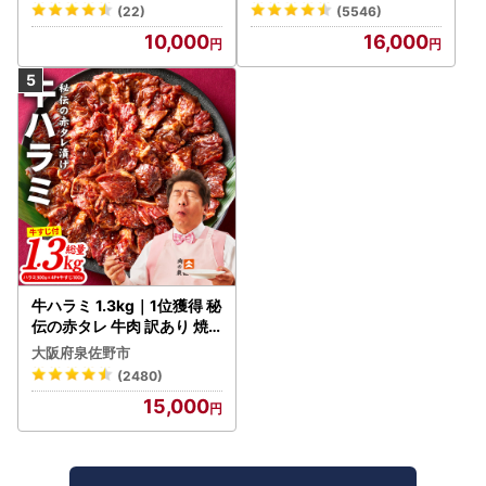
わポーク
(22)
(5546)
10,000
16,000
牛ハラミ 1.3kg｜1位獲得 秘
伝の赤タレ 牛肉 訳あり 焼
肉 BBQ
大阪府泉佐野市
(2480)
15,000