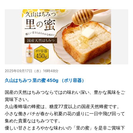
2025年09月17日（水）16時48分
久山はちみつ 里の蜜 450g （ポリ容器）
国産の天然はちみつならではの味わい深い、豊かな風味をご
賞味下さい。
久山養蜂場の蜂蜜は、糖度77度以上の国産天然蜂蜜です。
小さな働きバチが春から初夏の花の盛りに一日中飛び回って
集めた貴重なはちみつです。
優しい甘さとまろやかな味わいの「里の蜜」を是非ご賞味下