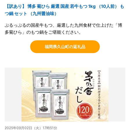
【訳あり】 博多 菊ひら 厳選 国産 若牛もつ 1kg （10人前） も
つ鍋 セット （九州醤油味）
ぷるっぷるの国産牛もつ、厳選した九州食材で仕上げた「博
多菊ひら」のもつ鍋をご堪能ください。
福岡県久山町の返礼品
2025年09月02日（火）17時51分