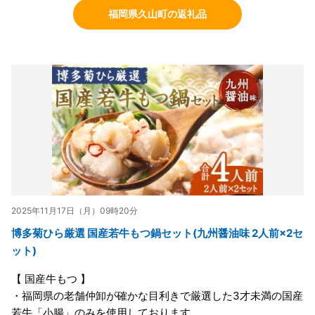
福岡県久山町の返礼品
2025年11月17日（月）09時20分
博多菊ひら厳選 国産若牛もつ鍋セット(九州醤油味 2人前×2セ
ット)
【 国産牛もつ 】
・福岡県の老舗仲卸が確かな目利きで厳選した3才未満の国産
若牛「小腸」のみを使用しております。