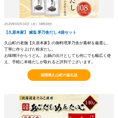
2025年09月24日（水）18時28分
【久原本家】 減塩 茅乃舎だし 4袋セット
久山町の老舗【久原本家】の御料理茅乃舎が素材を厳選し、
丁寧に作り上げた粉末だし。
お味噌汁からうどん、お鍋の出汁としても何にでも幅広く使
え、手軽に本格だしが取れると評判でございます。
福岡県久山町の返礼品